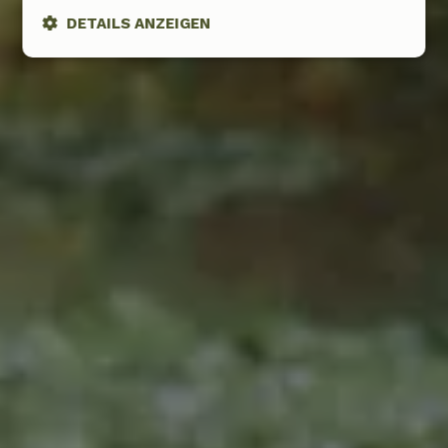
DETAILS ANZEIGEN
Unbedingt
Performance
Targeting
erforderlich
Funktionalität
Unklassifizierte
Unbedingt erforderlich
Performance
Targeting
Funktionalität
Unklassifizierte
Unbedingt erforderliche Cookies ermöglichen wesentliche
Kernfunktionen der Website wie die Benutzeranmeldung und
die Kontoverwaltung. Ohne die unbedingt erforderlichen
Cookies kann die Website nicht ordnungsgemäß verwendet
werden.