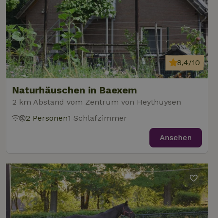
8,4/10
Naturhäuschen in Baexem
2 km Abstand vom Zentrum von Heythuysen
2 Personen
1 Schlafzimmer
Ansehen