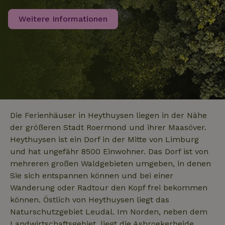
Weitere Informationen
_nhft_translations
www.naturhaeuschen.de
Sess
_nhftconstraint_user-
www.naturhaeuschen.de
Sess
Die Ferienhäuser in Heythuysen liegen in der Nähe
create-account
der größeren Stadt Roermond und ihrer Maasöver.
Heythuysen ist ein Dorf in der Mitte von Limburg
und hat ungefähr 8500 Einwohner. Das Dorf ist von
nature_house_session
www.naturhaeuschen.de
1 Wo
mehreren großen Waldgebieten umgeben, in denen
Sie sich entspannen können und bei einer
_nhft_open-gds-onboarding
www.naturhaeuschen.de
Sess
Wanderung oder Radtour den Kopf frei bekommen
können. Östlich von Heythuysen liegt das
Naturschutzgebiet Leudal. Im Norden, neben dem
Landwirtschaftsgebiet, liegt die Asbroekerheide.