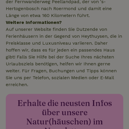
der Fernwanderweg Peellandpad, der von 's-
Hertogenbosch nach Roermond und damit eine
Länge von etwa 160 Kilometern führt.
Weitere Informationen?
_nhftconstraint_search-
www.naturhaeuschen.de
Sess
Auf unserer Website finden Sie Dutzende von
geo-json
Ferienhäusern in der Gegend von Heythuysen, die in
Preisklasse und Luxusniveau variieren. Daher
hoffen wir, dass es für jeden ein passendes Haus
_nhft_search-group-
www.naturhaeuschen.de
Sess
gibt! Falls Sie Hilfe bei der Suche Ihres nächsten
locations
Urlaubsziels benötigen, helfen wir Ihnen gerne
weiter. Für Fragen, Buchungen und Tipps können
Sie uns per Telefon, sozialen Medien oder E-Mail
erreichen.
_nhft_search-lowest-price
www.naturhaeuschen.de
Sess
Erhalte die neusten Infos
über unsere
Natur(häuschen) im