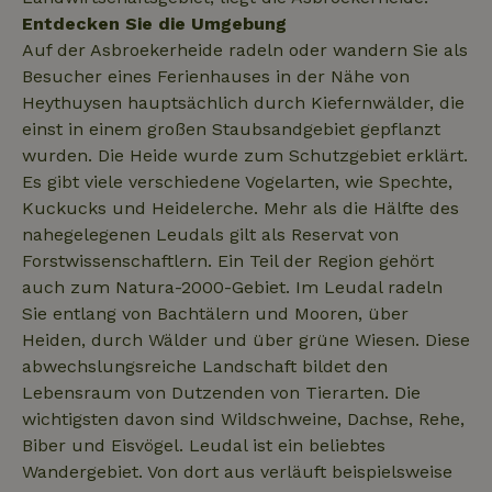
Entdecken Sie die Umgebung
_nhftconstraint_open-gds-
www.naturhaeuschen.de
Sess
Auf der Asbroekerheide radeln oder wandern Sie als
onboarding
Besucher eines Ferienhauses in der Nähe von
Heythuysen hauptsächlich durch Kiefernwälder, die
einst in einem großen Staubsandgebiet gepflanzt
wurden. Die Heide wurde zum Schutzgebiet erklärt.
_nhftconstraint_safety-
www.naturhaeuschen.de
Sess
deposit-refund
Es gibt viele verschiedene Vogelarten, wie Spechte,
Kuckucks und Heidelerche. Mehr als die Hälfte des
nahegelegenen Leudals gilt als Reservat von
Forstwissenschaftlern. Ein Teil der Region gehört
_nhftconstraint_search-
www.naturhaeuschen.de
Sess
group-locations
auch zum Natura-2000-Gebiet. Im Leudal radeln
Sie entlang von Bachtälern und Mooren, über
Heiden, durch Wälder und über grüne Wiesen. Diese
abwechslungsreiche Landschaft bildet den
_nhftconstraint_search-
www.naturhaeuschen.de
Sess
lowest-price
Lebensraum von Dutzenden von Tierarten. Die
wichtigsten davon sind Wildschweine, Dachse, Rehe,
Biber und Eisvögel. Leudal ist ein beliebtes
Wandergebiet. Von dort aus verläuft beispielsweise
_nhftconstraint_translations
www.naturhaeuschen.de
Sess