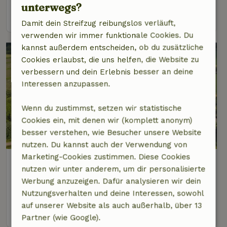
unterwegs?
Ansehen
Damit dein Streifzug reibungslos verläuft,
verwenden wir immer funktionale Cookies. Du
kannst außerdem entscheiden, ob du zusätzliche
Cookies erlaubst, die uns helfen, die Website zu
verbessern und dein Erlebnis besser an deine
Interessen anzupassen.
Wenn du zustimmst, setzen wir statistische
Cookies ein, mit denen wir (komplett anonym)
besser verstehen, wie Besucher unsere Website
nutzen. Du kannst auch der Verwendung von
Marketing-Cookies zustimmen. Diese Cookies
Naturhäuschen in Roggel
nutzen wir unter anderem, um dir personalisierte
3 km Abstand vom Zentrum von Heythuysen
Werbung anzuzeigen. Dafür analysieren wir dein
6 Personen
3 Schlafzimmer
Nutzungsverhalten und deine Interessen, sowohl
auf unserer Website als auch außerhalb, über 13
Ansehen
Partner (wie Google).