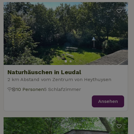
Naturhäuschen in Leudal
2 km Abstand vom Zentrum von Heythuysen
10 Personen
5 Schlafzimmer
Ansehen