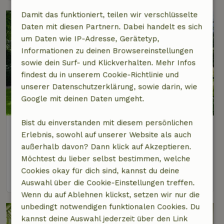
Damit das funktioniert, teilen wir verschlüsselte
Daten mit diesen Partnern. Dabei handelt es sich
um Daten wie IP-Adresse, Gerätetyp,
Informationen zu deinen Browsereinstellungen
sowie dein Surf- und Klickverhalten. Mehr Infos
findest du in unserem Cookie-Richtlinie und
unserer Datenschutzerklärung, sowie darin, wie
Google mit deinen Daten umgeht.
9/10
Bist du einverstanden mit diesem persönlichen
Naturhäuschen in Heythuysen
Erlebnis, sowohl auf unserer Website als auch
3 km Abstand vom Zentrum von Heythuysen
außerhalb davon? Dann klick auf Akzeptieren.
2 Personen
1 Schlafzimmer
Möchtest du lieber selbst bestimmen, welche
Cookies okay für dich sind, kannst du deine
Ansehen
Auswahl über die Cookie-Einstellungen treffen.
Wenn du auf Ablehnen klickst, setzen wir nur die
unbedingt notwendigen funktionalen Cookies. Du
kannst deine Auswahl jederzeit über den Link