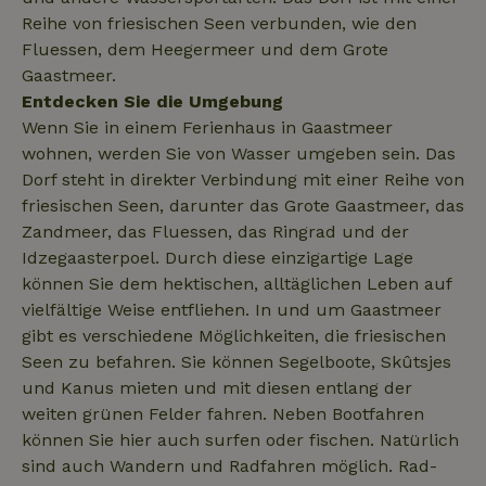
Reihe von friesischen Seen verbunden, wie den
Fluessen, dem Heegermeer und dem Grote
Gaastmeer.
Entdecken Sie die Umgebung
_nhftconstraint_open-gds-
www.naturhaeuschen.de
Sess
onboarding
Wenn Sie in einem Ferienhaus in Gaastmeer
wohnen, werden Sie von Wasser umgeben sein. Das
Dorf steht in direkter Verbindung mit einer Reihe von
friesischen Seen, darunter das Grote Gaastmeer, das
_nhftconstraint_safety-
www.naturhaeuschen.de
Sess
Zandmeer, das Fluessen, das Ringrad und der
deposit-refund
Idzegaasterpoel. Durch diese einzigartige Lage
können Sie dem hektischen, alltäglichen Leben auf
vielfältige Weise entfliehen. In und um Gaastmeer
_nhftconstraint_search-
www.naturhaeuschen.de
Sess
gibt es verschiedene Möglichkeiten, die friesischen
group-locations
Seen zu befahren. Sie können Segelboote, Skûtsjes
und Kanus mieten und mit diesen entlang der
weiten grünen Felder fahren. Neben Bootfahren
_nhftconstraint_search-
www.naturhaeuschen.de
Sess
können Sie hier auch surfen oder fischen. Natürlich
lowest-price
sind auch Wandern und Radfahren möglich. Rad-