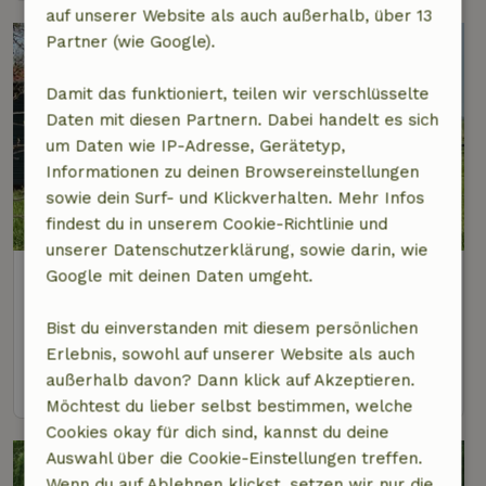
auf unserer Website als auch außerhalb, über 13
Partner (wie Google).
Damit das funktioniert, teilen wir verschlüsselte
Daten mit diesen Partnern. Dabei handelt es sich
um Daten wie IP-Adresse, Gerätetyp,
Informationen zu deinen Browsereinstellungen
sowie dein Surf- und Klickverhalten. Mehr Infos
8,6/10
findest du in unserem Cookie-Richtlinie und
unserer Datenschutzerklärung, sowie darin, wie
Naturhäuschen in Gaastmeer
Google mit deinen Daten umgeht.
1 km Abstand vom Zentrum von Gaastmeer
Bist du einverstanden mit diesem persönlichen
4 Personen
1 Schlafzimmer
Erlebnis, sowohl auf unserer Website als auch
außerhalb davon? Dann klick auf Akzeptieren.
Ansehen
Möchtest du lieber selbst bestimmen, welche
Cookies okay für dich sind, kannst du deine
Auswahl über die Cookie-Einstellungen treffen.
Wenn du auf Ablehnen klickst, setzen wir nur die