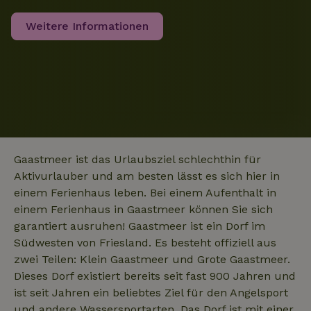
Weitere Informationen
_nhftconstraint_privacy-
www.naturhaeuschen.de
Sess
policy
_nhft_translations
www.naturhaeuschen.de
Sess
Gaastmeer ist das Urlaubsziel schlechthin für
Aktivurlauber und am besten lässt es sich hier in
einem Ferienhaus leben. Bei einem Aufenthalt in
_nhftconstraint_user-
www.naturhaeuschen.de
Sess
create-account
einem Ferienhaus in Gaastmeer können Sie sich
garantiert ausruhen! Gaastmeer ist ein Dorf im
Südwesten von Friesland. Es besteht offiziell aus
zwei Teilen: Klein Gaastmeer und Grote Gaastmeer.
nature_house_session
www.naturhaeuschen.de
1 Wo
Dieses Dorf existiert bereits seit fast 900 Jahren und
_nhft_open-gds-onboarding
www.naturhaeuschen.de
Sess
ist seit Jahren ein beliebtes Ziel für den Angelsport
und andere Wassersportarten. Das Dorf ist mit einer