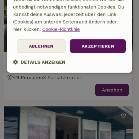
unbedingt notwendigen funktionalen Cookies. Du
kannst deine Auswahl jederzeit über den Link
(Cookies) am unteren Seitenrand ändern oder
hier klicken:
Cookie-Richtlinie
ABLEHNEN
AKZEPTIEREN
Naturhäuschen in Gaastmeer
DETAILS ANZEIGEN
1 km Abstand vom Zentrum von Gaastmeer
Unbedingt
Performance
Targeting
6 Personen
3 Schlafzimmer
erforderlich
Ansehen
Funktionalität
Unklassifizierte