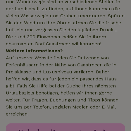
und Wanderwege sind an verschiedenen Stellen in
der Landschaft zu finden, auf Ihnen kann man die
_nhftconstraint_translations
www.naturhaeuschen.de
Sess
vielen Wasserwege und Gräben überqueren. Spüren
Sie den Wind um Ihre Ohren, atmen Sie die frische
Luft ein und vergessen Sie den täglichen Druck ...
Die rund 300 Einwohner heißen Sie in ihrem
_nhftconstraint_search-
www.naturhaeuschen.de
Sess
charmanten Dorf Gaastmeer willkommen!
geo-json
Weitere Informationen?
Auf unserer Website finden Sie Dutzende von
Ferienhäusern in der Nähe von Gaastmeer, die in
Preisklasse und Luxusniveau variieren. Daher
_nhft_search-group-
www.naturhaeuschen.de
Sess
locations
hoffen wir, dass es für jeden ein passendes Haus
gibt! Falls Sie Hilfe bei der Suche Ihres nächsten
Urlaubsziels benötigen, helfen wir Ihnen gerne
weiter. Für Fragen, Buchungen und Tipps können
Sie uns per Telefon, sozialen Medien oder E-Mail
_nhft_search-lowest-price
www.naturhaeuschen.de
Sess
erreichen.