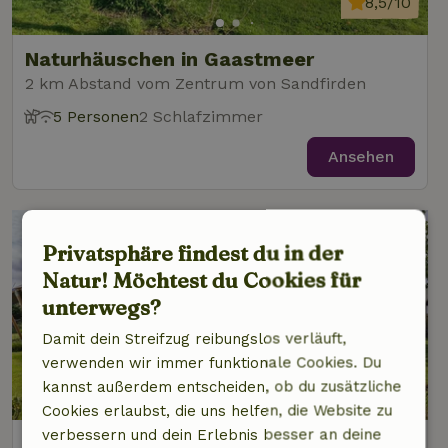
8,5/10
Naturhäuschen in Gaastmeer
2 km Abstand vom Zentrum von Sandfirden
5 Personen
2 Schlafzimmer
Ansehen
Privatsphäre findest du in der
Natur! Möchtest du Cookies für
unterwegs?
Damit dein Streifzug reibungslos verläuft,
verwenden wir immer funktionale Cookies. Du
kannst außerdem entscheiden, ob du zusätzliche
9/10
Cookies erlaubst, die uns helfen, die Website zu
verbessern und dein Erlebnis besser an deine
Naturhäuschen in Gaastmeer