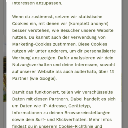
Interessen anzupassen.
2 km Abstand vom Zentrum von Sandfirden
4 Personen
2 Schlafzimmer
Wenn du zustimmst, setzen wir statistische
Cookies ein, mit denen wir (komplett anonym)
Ansehen
besser verstehen, wie Besucher unsere Website
nutzen. Du kannst auch der Verwendung von
Marketing-Cookies zustimmen. Diese Cookies
nutzen wir unter anderem, um dir personalisierte
Werbung anzuzeigen. Dafür analysieren wir dein
Nutzungsverhalten und deine Interessen, sowohl
auf unserer Website als auch außerhalb, über 13
Partner (wie Google).
Damit das funktioniert, teilen wir verschlüsselte
9,3/10
Daten mit diesen Partnern. Dabei handelt es sich
um Daten wie IP-Adresse, Gerätetyp,
Naturhäuschen in Gaastmeer
Informationen zu deinen Browsereinstellungen
2 km Abstand vom Zentrum von Sandfirden
sowie dein Surf- und Klickverhalten. Mehr Infos
5 Personen
2 Schlafzimmer
findest du in unserem Cookie-Richtlinie und