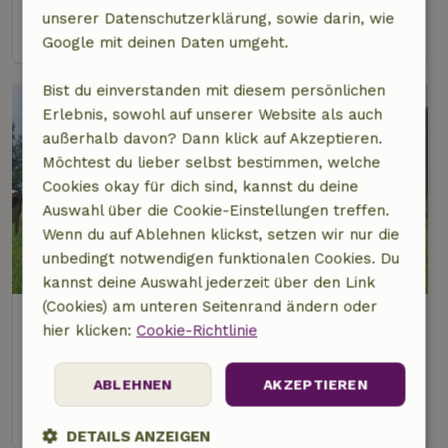
unserer Datenschutzerklärung, sowie darin, wie
Ansehen
Google mit deinen Daten umgeht.
Bist du einverstanden mit diesem persönlichen
Erlebnis, sowohl auf unserer Website als auch
außerhalb davon? Dann klick auf Akzeptieren.
Möchtest du lieber selbst bestimmen, welche
Cookies okay für dich sind, kannst du deine
Auswahl über die Cookie-Einstellungen treffen.
Wenn du auf Ablehnen klickst, setzen wir nur die
unbedingt notwendigen funktionalen Cookies. Du
8,3/10
kannst deine Auswahl jederzeit über den Link
(Cookies) am unteren Seitenrand ändern oder
Naturhäuschen in Nijhuizum
hier klicken:
Cookie-Richtlinie
2 km Abstand vom Zentrum von Sandfirden
4 Personen
1 Schlafzimmer
ABLEHNEN
AKZEPTIEREN
Ansehen
DETAILS ANZEIGEN