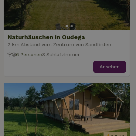
Naturhäuschen in Oudega
2 km Abstand vom Zentrum von Sandfirden
6 Personen
3 Schlafzimmer
Ansehen