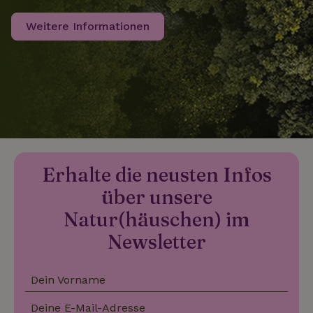
Weitere Informationen
_nhftconstraint_search-
www.naturhaeuschen.de
Sess
group-locations
_nhftconstraint_search-
www.naturhaeuschen.de
Sess
lowest-price
Erhalte die neusten Infos
über unsere
_nhftconstraint_translations
www.naturhaeuschen.de
Sess
Natur(häuschen) im
Newsletter
_nhftconstraint_search-
www.naturhaeuschen.de
Sess
geo-json
Dein Vorname
Deine E-Mail-Adresse