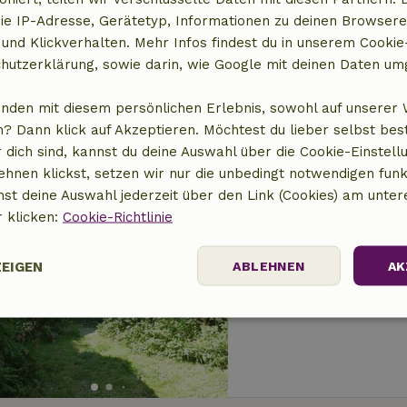
Naturhäuschen in
ie IP-Adresse, Gerätetyp, Informationen zu deinen Browsere
 und Klickverhalten. Mehr Infos findest du in unserem Cookie-
6 km Abstand vom Zentr
hutzerklärung, sowie darin, wie Google mit deinen Daten um
4 Personen
2 Schla
anden mit diesem persönlichen Erlebnis, sowohl auf unserer 
? Dann klick auf Akzeptieren. Möchtest du lieber selbst be
 dich sind, kannst du deine Auswahl über die Cookie-Einstell
ehnen klickst, setzen wir nur die unbedingt notwendigen funk
nst deine Auswahl jederzeit über den Link (Cookies) am unter
r klicken:
Cookie-Richtlinie
Naturhäuschen in
6 km Abstand vom Zentr
ZEIGEN
ABLEHNEN
AK
2 Personen
1 Schlafz
Performance
Targeting
Funktionalität