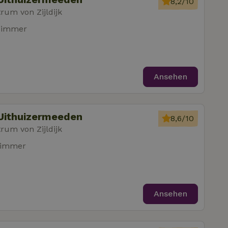
8,2/10
um von Zijldijk
zimmer
Ansehen
Uithuizermeeden
8,6/10
um von Zijldijk
zimmer
Ansehen