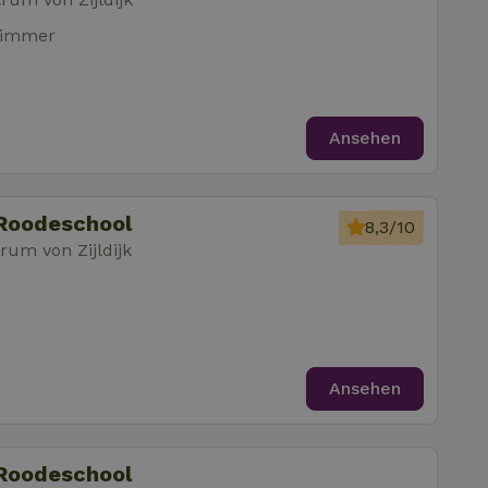
zimmer
Ansehen
 Roodeschool
8,3/10
um von Zijldijk
Ansehen
 Roodeschool