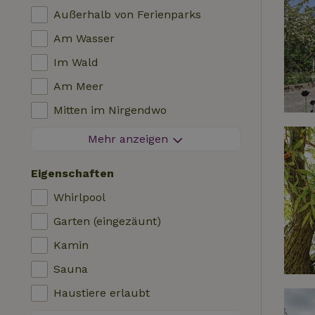
Außerhalb von Ferienparks
Am Wasser
Im Wald
Am Meer
Mitten im Nirgendwo
Zwischen Feldern
Mehr anzeigen
Besondere Aussicht
Eigenschaften
Auf einem Polder
Whirlpool
In den Bergen
Garten (eingezäunt)
Abgeschieden
Kamin
Im Obstgarten
Sauna
Angelmöglichkeiten in der Nähe
Haustiere erlaubt