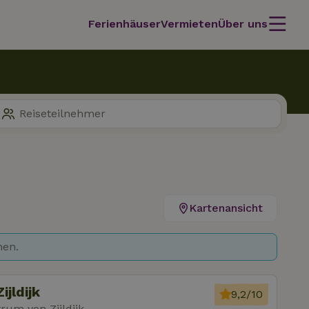
Ferienhäuser
Vermieten
Über uns
Kartenansicht
hen.
jldijk
9,2/10
um von Zijldijk