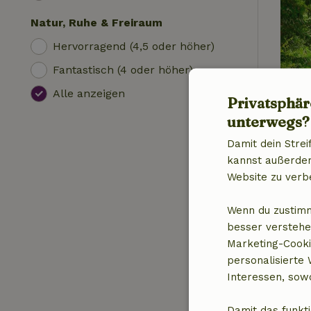
Natur, Ruhe & Freiraum
Hervorragend (4,5 oder höher)
Fantastisch (4 oder höher)
Alle anzeigen
Privatsphär
unterwegs?
Damit dein Strei
kannst außerdem 
Website zu verb
Wenn du zustimm
besser verstehe
Marketing-Cooki
personalisierte
Interessen, sowo
Damit das funkti