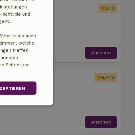
 Leermens
instellungen
9/10
Richtlinie und
um von Zijldijk
geht.
fzimmer
Website als auch
stimmen, welche
ungen treffen.
Ansehen
tionalen
en Seitenrand
 Oudeschip
8,7/10
um von Zijldijk
ZEPTIEREN
immer
Unklassifizierte
Ansehen