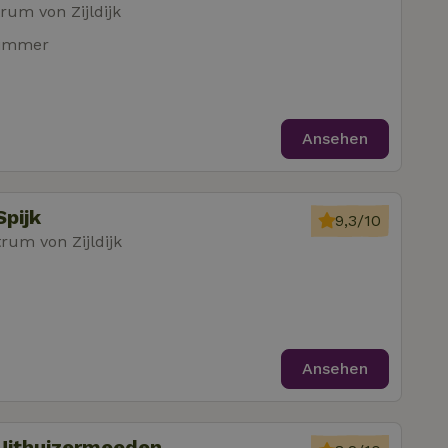
um von Zijldijk
zimmer
Ansehen
pijk
9,3/10
um von Zijldijk
Ansehen
Uithuizermeeden