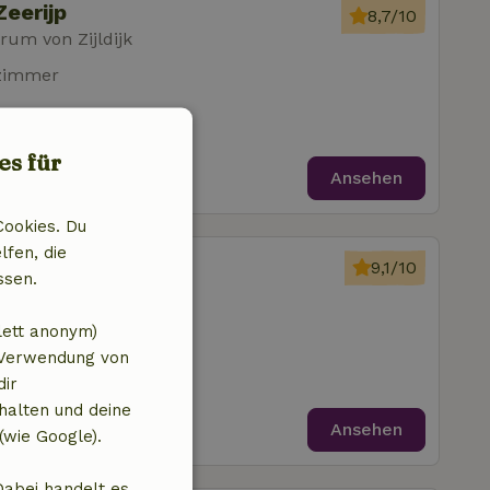
eerijp
8,7/10
um von Zijldijk
fzimmer
es für
Ansehen
Cookies. Du
lfen, die
eerijp
9,1/10
ssen.
um von Zijldijk
fzimmer
lett anonym)
 Verwendung von
dir
halten und deine
Ansehen
(wie Google).
Dabei handelt es