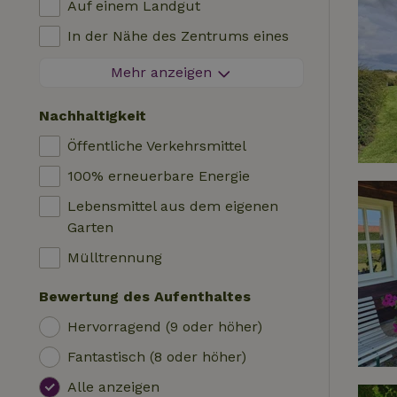
Auf einem Landgut
Blockhütte
Kinderstuhl
In der Nähe des Zentrums eines
Unterkunft
Kinderbett
Dorfes
Mehr anzeigen
Wohnmobil
Bad
Am Rande eines Dorfes
Hütte
Nachhaltigkeit
Autoladestation
Auf einer Insel
Safari-Zelt
Öffentliche Verkehrsmittel
Schwimmbecken (geteilt)
Campingplatz
100% erneuerbare Energie
Rollstuhlfreundlich
Jurte
Lebensmittel aus dem eigenen
Schwimmbecken (privat)
Boot
Garten
Baumhaus
Mülltrennung
Wikkelhaus
Bewertung des Aufenthaltes
Hervorragend (9 oder höher)
Fantastisch (8 oder höher)
Alle anzeigen