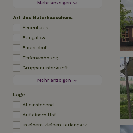
Feuerwerksfreier Bereich
Mehr anzeigen
Kontaktloser Aufenthalt
Art des Naturhäuschens
Sofortige Buchung
Ferienhaus
Waschmaschine
Bungalow
Geschirrspülmaschine
Bauernhof
Gartenmöbel
Ferienwohnung
Internetzugang (WLAN)
Gruppenunterkunft
Kühlschrank mit Gefrierfach
Tiny House
Mehr anzeigen
Garten
Bed & Breakfast
TV
Lage
Landhaus
Internet
Alleinstehend
Chalet
Ofen
Auf einem Hof
Villa
Grill
In einem kleinen Ferienpark
Glamping
Heizung (zentral)