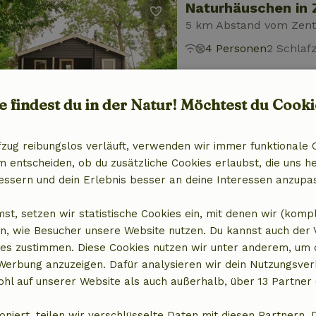
Naturhäuschen in Z
5 km Abstand vom Zentr
4 Personen
2 Schla
e findest du in der Natur! Möchtest du Cooki
fzug reibungslos verläuft, verwenden wir immer funktionale 
entscheiden, ob du zusätzliche Cookies erlaubst, die uns he
Naturhäuschen in Z
essern und dein Erlebnis besser an deine Interessen anzupa
5 km Abstand vom Zentr
4 Personen
2 Schla
st, setzen wir statistische Cookies ein, mit denen wir (komp
n, wie Besucher unsere Website nutzen. Du kannst auch der
es zustimmen. Diese Cookies nutzen wir unter anderem, um 
 Werbung anzuzeigen. Dafür analysieren wir dein Nutzungsver
hl auf unserer Website als auch außerhalb, über 13 Partner 
oniert, teilen wir verschlüsselte Daten mit diesen Partnern. 