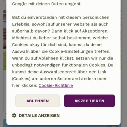
Google mit deinen Daten umgeht.
Bist du einverstanden mit diesem persönlichen
Erlebnis, sowohl auf unserer Website als auch
außerhalb davon? Dann klick auf Akzeptieren.
Möchtest du lieber selbst bestimmen, welche
Cookies okay für dich sind, kannst du deine
Auswahl über die Cookie-Einstellungen treffen.
Wenn du auf Ablehnen klickst, setzen wir nur die
unbedingt notwendigen funktionalen Cookies. Du
kannst deine Auswahl jederzeit über den Link
Naturhäuschen in Warmond
(Cookies) am unteren Seitenrand ändern oder
8 km Abstand vom Zentrum von Voorschoten
hier klicken:
Cookie-Richtlinie
2 Personen
1 Schlafzimmer
ABLEHNEN
AKZEPTIEREN
Ansehen
DETAILS ANZEIGEN