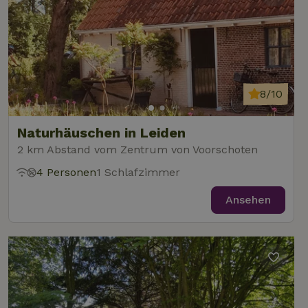
8/10
Naturhäuschen in Leiden
2 km Abstand vom Zentrum von Voorschoten
4 Personen
1 Schlafzimmer
Ansehen