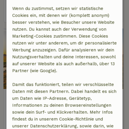
4 Personen
2 Schlafzimmer
Wenn du zustimmst, setzen wir statistische
Ansehen
Cookies ein, mit denen wir (komplett anonym)
besser verstehen, wie Besucher unsere Website
nutzen. Du kannst auch der Verwendung von
Marketing-Cookies zustimmen. Diese Cookies
nutzen wir unter anderem, um dir personalisierte
Werbung anzuzeigen. Dafür analysieren wir dein
Nutzungsverhalten und deine Interessen, sowohl
auf unserer Website als auch außerhalb, über 13
Partner (wie Google).
Damit das funktioniert, teilen wir verschlüsselte
Daten mit diesen Partnern. Dabei handelt es sich
Naturhäuschen in Warmond
um Daten wie IP-Adresse, Gerätetyp,
8 km Abstand vom Zentrum von Voorschoten
Informationen zu deinen Browsereinstellungen
sowie dein Surf- und Klickverhalten. Mehr Infos
2 Personen
1 Schlafzimmer
findest du in unserem Cookie-Richtlinie und
Ansehen
unserer Datenschutzerklärung, sowie darin, wie