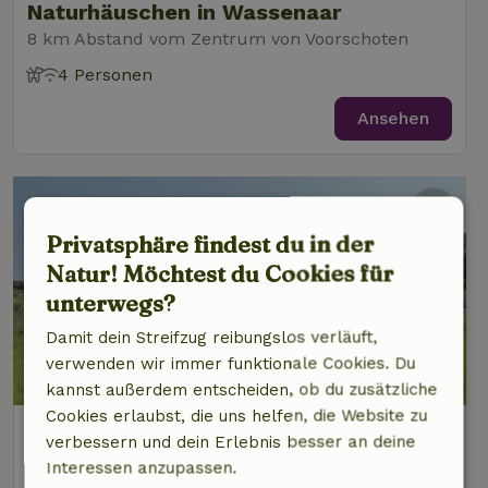
Naturhäuschen in Wassenaar
8 km Abstand vom Zentrum von Voorschoten
4 Personen
Ansehen
Privatsphäre findest du in der
Natur! Möchtest du Cookies für
unterwegs?
Damit dein Streifzug reibungslos verläuft,
verwenden wir immer funktionale Cookies. Du
9/10
kannst außerdem entscheiden, ob du zusätzliche
Cookies erlaubst, die uns helfen, die Website zu
Naturhäuschen in Oud Ade
verbessern und dein Erlebnis besser an deine
8 km Abstand vom Zentrum von Voorschoten
Interessen anzupassen.