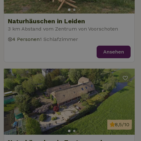
Naturhäuschen in Leiden
3 km Abstand vom Zentrum von Voorschoten
4 Personen
1 Schlafzimmer
Ansehen
8,5/10