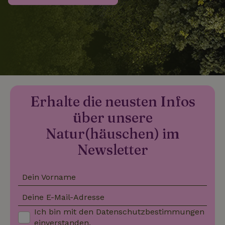
_nhftconstraint_search-
www.naturhaeuschen.de
Sess
group-locations
_nhftconstraint_search-
www.naturhaeuschen.de
Sess
lowest-price
Erhalte die neusten Infos
über unsere
_nhftconstraint_translations
www.naturhaeuschen.de
Sess
Natur(häuschen) im
Newsletter
Dein Vorname
_nhftconstraint_search-
www.naturhaeuschen.de
Sess
geo-json
Deine E-Mail-Adresse
Ich bin mit den
Datenschutzbestimmungen
einverstanden.