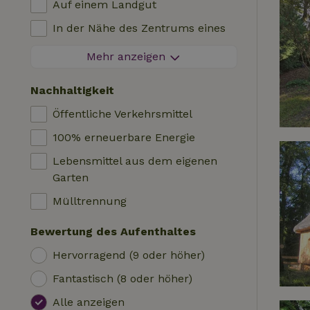
Auf einem Landgut
Blockhütte
Kinderstuhl
In der Nähe des Zentrums eines
Unterkunft
Kinderbett
Dorfes
Mehr anzeigen
Wohnmobil
Bad
Am Rande eines Dorfes
Hütte
Nachhaltigkeit
Autoladestation
Auf einer Insel
Safari-Zelt
Öffentliche Verkehrsmittel
Schwimmbecken (geteilt)
Campingplatz
100% erneuerbare Energie
Rollstuhlfreundlich
Jurte
Lebensmittel aus dem eigenen
Schwimmbecken (privat)
Boot
Garten
Baumhaus
Mülltrennung
Wikkelhaus
Bewertung des Aufenthaltes
Hervorragend (9 oder höher)
Fantastisch (8 oder höher)
Alle anzeigen