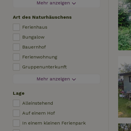
Feuerwerksfreier Bereich
Mehr anzeigen
Kontaktloser Aufenthalt
Art des Naturhäuschens
Sofortige Buchung
Ferienhaus
Waschmaschine
Bungalow
Geschirrspülmaschine
Bauernhof
Gartenmöbel
Ferienwohnung
Internetzugang (WLAN)
Gruppenunterkunft
Kühlschrank mit Gefrierfach
Tiny House
Mehr anzeigen
Garten
Bed & Breakfast
TV
Lage
Landhaus
Internet
Alleinstehend
Chalet
Ofen
Auf einem Hof
Villa
Grill
In einem kleinen Ferienpark
Glamping
Heizung (zentral)