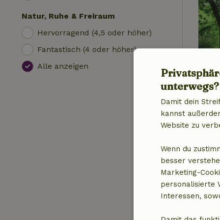
Natur, Ruhe & Freiraum
Hervorragend (4,5 oder höher)
Fantastisch (4 oder höher)
Alle anzeigen
Privatsphär
unterwegs?
Damit dein Strei
kannst außerdem 
Website zu verb
Wenn du zustimm
besser verstehe
Marketing-Cooki
personalisierte
Interessen, sowo
Damit das funkti