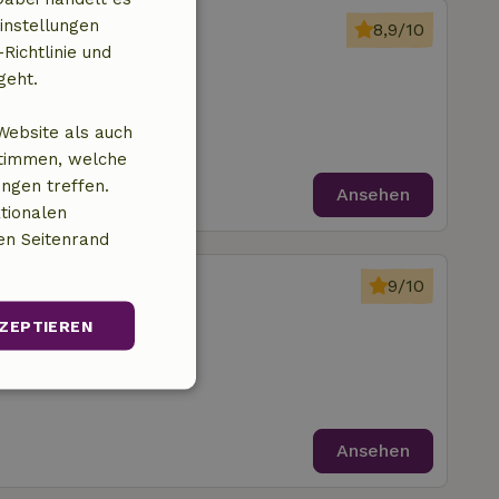
Schipborg
instellungen
8,9/10
Richtlinie und
trum von Schipborg
geht.
afzimmer
Website als auch
stimmen, welche
ungen treffen.
Ansehen
tionalen
en Seitenrand
Schipborg
9/10
rum von Schipborg
ZEPTIEREN
Unklassifizierte
Ansehen