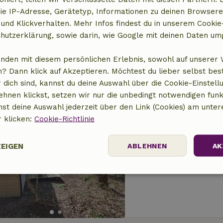
Naturhäuschen in 
ie IP-Adresse, Gerätetyp, Informationen zu deinen Browsere
 und Klickverhalten. Mehr Infos findest du in unserem Cookie-
0 km Abstand vom Zen
hutzerklärung, sowie darin, wie Google mit deinen Daten um
4 Personen
2 Schl
anden mit diesem persönlichen Erlebnis, sowohl auf unserer 
? Dann klick auf Akzeptieren. Möchtest du lieber selbst be
 dich sind, kannst du deine Auswahl über die Cookie-Einstell
ehnen klickst, setzen wir nur die unbedingt notwendigen funk
nst deine Auswahl jederzeit über den Link (Cookies) am unter
r klicken:
Cookie-Richtlinie
Naturhäuschen in 
1 km Abstand vom Zent
ZEIGEN
ABLEHNEN
AK
2 Personen
Performance
Targeting
Funktionalität