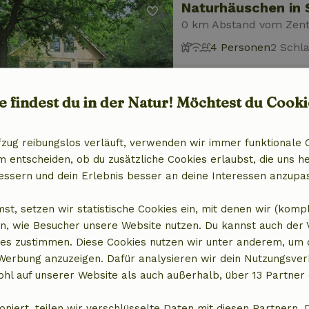
Naturhäuschen in 
0 km Abstand vom Zen
4 Personen
2 Schl
e findest du in der Natur! Möchtest du Cooki
fzug reibungslos verläuft, verwenden wir immer funktionale 
entscheiden, ob du zusätzliche Cookies erlaubst, die uns he
Naturhäuschen in 
essern und dein Erlebnis besser an deine Interessen anzupa
0 km Abstand vom Zen
2 Personen
2 Schl
st, setzen wir statistische Cookies ein, mit denen wir (komp
n, wie Besucher unsere Website nutzen. Du kannst auch der
es zustimmen. Diese Cookies nutzen wir unter anderem, um 
 Werbung anzuzeigen. Dafür analysieren wir dein Nutzungsver
hl auf unserer Website als auch außerhalb, über 13 Partner 
oniert, teilen wir verschlüsselte Daten mit diesen Partnern. 