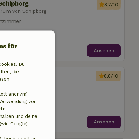
Schipborg
8,7/10
trum von Schipborg
afzimmer
es für
Ansehen
Cookies. Du
lfen, die
Schipborg
8,8/10
ssen.
trum von Schipborg
afzimmer
lett anonym)
 Verwendung von
dir
halten und deine
Ansehen
(wie Google).
Dabei handelt es