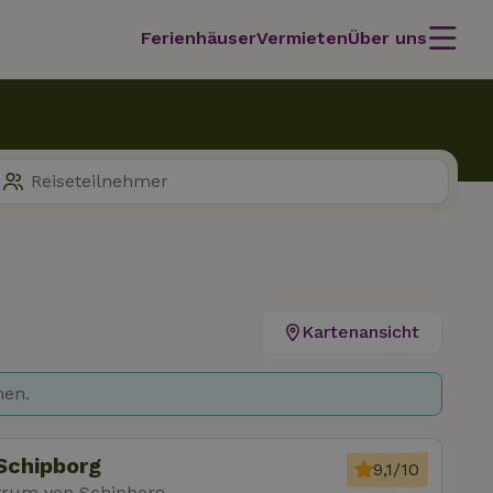
Ferienhäuser
Vermieten
Über uns
Kartenansicht
hen.
Schipborg
9,1/10
trum von Schipborg