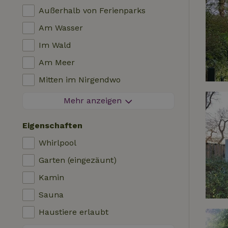
Außerhalb von Ferienparks
Am Wasser
Im Wald
Am Meer
Mitten im Nirgendwo
Zwischen Feldern
Mehr anzeigen
Besondere Aussicht
Eigenschaften
Auf einem Polder
Whirlpool
In den Bergen
Garten (eingezäunt)
Abgeschieden
Kamin
Im Obstgarten
Sauna
Angelmöglichkeiten in der Nähe
Haustiere erlaubt