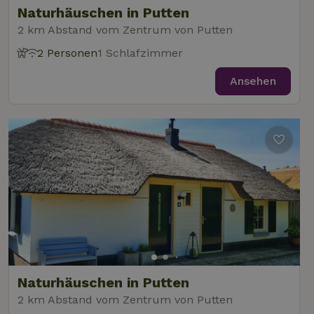
gesetzt, um
Naturhäuschen in Putten
festzustellen,
ob der Browser
2 km Abstand vom Zentrum von Putten
_nhft_user-create-account
www.naturhaeuschen.de
Sess
des Website-
Besuchers
2 Personen
1 Schlafzimmer
Cookies
unterstützt.
Ansehen
_nhft_term-search
www.naturhaeuschen.de
Sess
_nhftconstraint_privacy-
www.naturhaeuschen.de
Sess
policy
_nhft_translations
www.naturhaeuschen.de
Sess
Naturhäuschen in Putten
2 km Abstand vom Zentrum von Putten