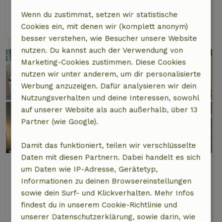
14 Personen
6 Schlafzimmer
Wenn du zustimmst, setzen wir statistische
Ansehen
Cookies ein, mit denen wir (komplett anonym)
besser verstehen, wie Besucher unsere Website
nutzen. Du kannst auch der Verwendung von
Marketing-Cookies zustimmen. Diese Cookies
nutzen wir unter anderem, um dir personalisierte
Werbung anzuzeigen. Dafür analysieren wir dein
Nutzungsverhalten und deine Interessen, sowohl
auf unserer Website als auch außerhalb, über 13
Partner (wie Google).
8,8/10
Damit das funktioniert, teilen wir verschlüsselte
Daten mit diesen Partnern. Dabei handelt es sich
Naturhäuschen in Putten
um Daten wie IP-Adresse, Gerätetyp,
2 km Abstand vom Zentrum von Putten
Informationen zu deinen Browsereinstellungen
sowie dein Surf- und Klickverhalten. Mehr Infos
2 Personen
1 Schlafzimmer
findest du in unserem Cookie-Richtlinie und
Ansehen
unserer Datenschutzerklärung, sowie darin, wie