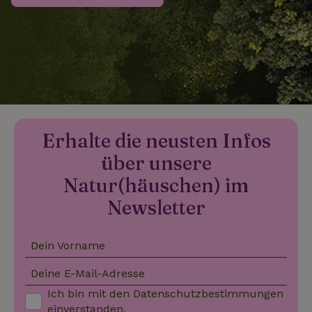
_nhftconstraint_search-
www.naturhaeuschen.de
Sess
group-locations
_nhftconstraint_search-
www.naturhaeuschen.de
Sess
lowest-price
Erhalte die neusten Infos
über unsere
_nhftconstraint_translations
www.naturhaeuschen.de
Sess
Natur(häuschen) im
Newsletter
Dein Vorname
_nhftconstraint_search-
www.naturhaeuschen.de
Sess
geo-json
Deine E-Mail-Adresse
Ich bin mit den
Datenschutzbestimmungen
einverstanden.