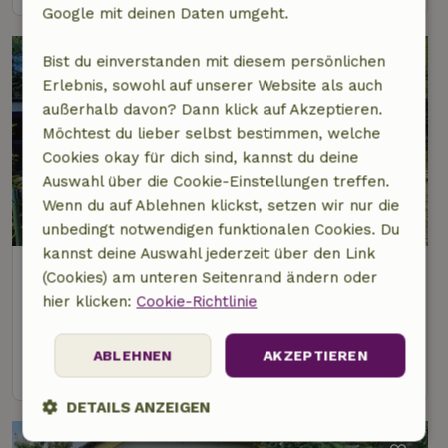
Google mit deinen Daten umgeht.
Bist du einverstanden mit diesem persönlichen
Erlebnis, sowohl auf unserer Website als auch
außerhalb davon? Dann klick auf Akzeptieren.
Möchtest du lieber selbst bestimmen, welche
Cookies okay für dich sind, kannst du deine
Auswahl über die Cookie-Einstellungen treffen.
Wenn du auf Ablehnen klickst, setzen wir nur die
7,3/10
unbedingt notwendigen funktionalen Cookies. Du
kannst deine Auswahl jederzeit über den Link
Naturhäuschen in Putten
(Cookies) am unteren Seitenrand ändern oder
2 km Abstand vom Zentrum von Putten
hier klicken:
Cookie-Richtlinie
6 Personen
3 Schlafzimmer
ABLEHNEN
AKZEPTIEREN
Ansehen
DETAILS ANZEIGEN