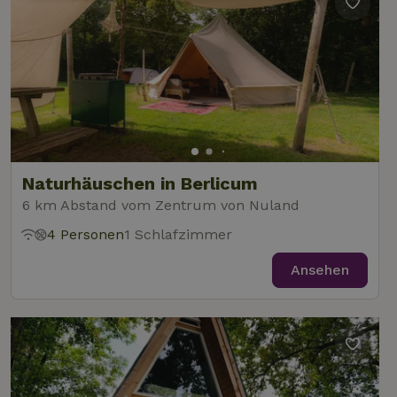
Unbedingt
Performance
Targeting
erforderlich
Funktionalität
Unklassifizierte
Naturhäuschen in Berlicum
6 km Abstand vom Zentrum von Nuland
Unbedingt erforderlich
Performance
Targeting
4 Personen
1 Schlafzimmer
Funktionalität
Unklassifizierte
Unbedingt erforderliche Cookies ermöglichen wesentliche
Ansehen
Kernfunktionen der Website wie die Benutzeranmeldung und
die Kontoverwaltung. Ohne die unbedingt erforderlichen
Cookies kann die Website nicht ordnungsgemäß verwendet
werden.
Name
Anbieter
/
Domäne
Ablaufdatum
Besch
CookieScriptConsent
CookieScript
4 Wochen 2
Diese
.naturhaeuschen.de
Tage
Cooki