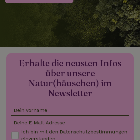
_nhftconstraint_search-
www.naturhaeuschen.de
Sess
group-locations
_nhftconstraint_search-
www.naturhaeuschen.de
Sess
lowest-price
Erhalte die neusten Infos
über unsere
_nhftconstraint_translations
www.naturhaeuschen.de
Sess
Natur(häuschen) im
Newsletter
Dein Vorname
_nhftconstraint_search-
www.naturhaeuschen.de
Sess
geo-json
Deine E-Mail-Adresse
Ich bin mit den
Datenschutzbestimmungen
einverstanden.