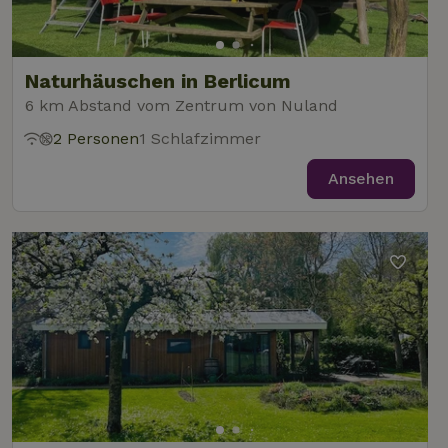
unterschei
Endbenutzer
_nhftconstraint_new-
www.naturhaeuschen.de
indem ein
Sess
möglicherweise
calendar
zufällig ge
vor dem
Nummer a
Besuch dieser
Client-ID
Website
zugewiesen
gesehen hat.
Naturhäuschen in Berlicum
Es ist in j
Seitenanf
6 km Abstand vom Zentrum von Nuland
_gcl_au
Google LLC
3 Monate
Dieses Cookie
auf einer S
_nhft_safety-deposit-refund
www.naturhaeuschen.de
Sess
.naturhaeuschen.de
wird von
enthalten 
Doubleclick
2 Personen
1 Schlafzimmer
wird zur
gesetzt und
Berechnun
enthält
Besucher-,
Informationen
Ansehen
Sitzungs- 
darüber, wie
Kampagne
der
für die Sit
Endbenutzer
Analyseber
die Website
verwendet
nutzt, sowie
_nhft_search-geo-json
www.naturhaeuschen.de
Sess
über Werbung,
_ga_JRK1QL37RY
.naturhaeuschen.de
1 Jahr 1
Dieses Coo
die der
Monat
wird von G
Endbenutzer
Analytics
möglicherweise
verwendet
vor dem
den
Besuch dieser
Sitzungsst
Website
beizubehal
gesehen hat.
test_cookie
Google LLC
14 Minuten
Dieses Cookie
_nhft_privacy-policy
www.naturhaeuschen.de
Sess
.doubleclick.net
59
wird von
Sekunden
DoubleClick (im
Besitz von
Google)