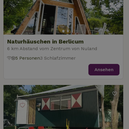
Diens
Einwil
für B
speic
Banne
Scrip
ordnu
funkti
Naturhäuschen in Berlicum
6 km Abstand vom Zentrum von Nuland
Name
Name
Anbieter
Anbieter
/
Domäne
/
Domäne
Ablaufdatum
Ablauf
5 Personen
3 Schlafzimmer
Name
Anbieter
/
Domäne
Ablaufdatum
Beschreib
_nhftconstraint_term-
recently_viewed_houses
www.naturhaeuschen.de
www.naturhaeuschen.de
Session
Sess
search
_ga
Google LLC
1 Jahr 1
Dieser Coo
Ansehen
Name
Anbieter
/
Domäne
Ablaufdatum
Beschreibung
.naturhaeuschen.de
Monat
Name ist m
Google-Datenschutzerklärung
Google Uni
IDE
Google LLC
1 Jahr
Dieses Cookie
Analytics
.doubleclick.net
wird von
verknüpft. 
Doubleclick
eine wicht
gesetzt und
_nhft_new-calendar
www.naturhaeuschen.de
Sess
Aktualisie
enthält
am häufigs
Informationen
verwendet
darüber, wie
Analysedie
der
von Google
Endbenutzer
Dieses Coo
die Website
wird verwe
nutzt, sowie
um eindeut
über Werbung,
Benutzer z
die der