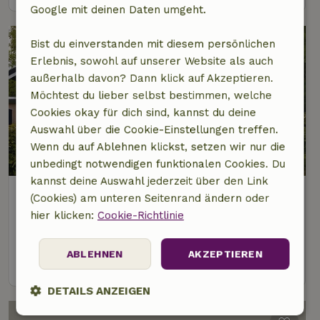
Google mit deinen Daten umgeht.
Bist du einverstanden mit diesem persönlichen
Erlebnis, sowohl auf unserer Website als auch
außerhalb davon? Dann klick auf Akzeptieren.
Möchtest du lieber selbst bestimmen, welche
Cookies okay für dich sind, kannst du deine
Auswahl über die Cookie-Einstellungen treffen.
Wenn du auf Ablehnen klickst, setzen wir nur die
9,4/10
unbedingt notwendigen funktionalen Cookies. Du
kannst deine Auswahl jederzeit über den Link
Naturhäuschen in Gasselte
(Cookies) am unteren Seitenrand ändern oder
3 km Abstand vom Zentrum von Gieten
hier klicken:
Cookie-Richtlinie
4 Personen
2 Schlafzimmer
ABLEHNEN
AKZEPTIEREN
Ansehen
DETAILS ANZEIGEN