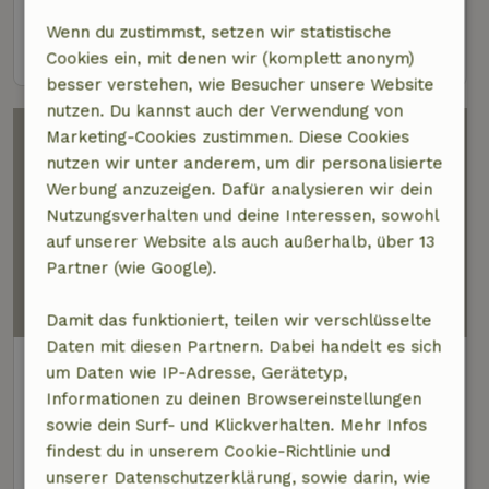
4 Personen
2 Schlafzimmer
Wenn du zustimmst, setzen wir statistische
Ansehen
Cookies ein, mit denen wir (komplett anonym)
besser verstehen, wie Besucher unsere Website
nutzen. Du kannst auch der Verwendung von
Marketing-Cookies zustimmen. Diese Cookies
nutzen wir unter anderem, um dir personalisierte
Werbung anzuzeigen. Dafür analysieren wir dein
Nutzungsverhalten und deine Interessen, sowohl
auf unserer Website als auch außerhalb, über 13
Partner (wie Google).
8,1/10
Damit das funktioniert, teilen wir verschlüsselte
Daten mit diesen Partnern. Dabei handelt es sich
Naturhäuschen in Gasselte
um Daten wie IP-Adresse, Gerätetyp,
3 km Abstand vom Zentrum von Gieten
Informationen zu deinen Browsereinstellungen
sowie dein Surf- und Klickverhalten. Mehr Infos
6 Personen
3 Schlafzimmer
findest du in unserem Cookie-Richtlinie und
Ansehen
unserer Datenschutzerklärung, sowie darin, wie