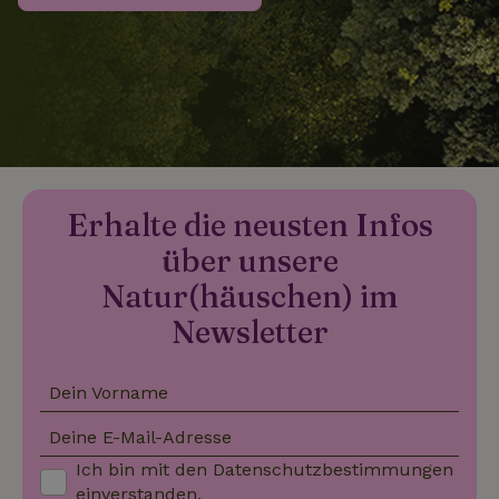
_nhftconstraint_search-
www.naturhaeuschen.de
Sess
group-locations
_nhftconstraint_search-
www.naturhaeuschen.de
Sess
lowest-price
Erhalte die neusten Infos
über unsere
_nhftconstraint_translations
www.naturhaeuschen.de
Sess
Natur(häuschen) im
Newsletter
Dein Vorname
_nhftconstraint_search-
www.naturhaeuschen.de
Sess
geo-json
Deine E-Mail-Adresse
Ich bin mit den
Datenschutzbestimmungen
einverstanden.