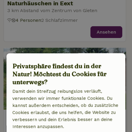
Naturhäuschen in Eext
3 km Abstand vom Zentrum von Gieten
4 Personen
2 Schlafzimmer
Ansehen
Privatsphäre findest du in der
Natur! Möchtest du Cookies für
unterwegs?
Damit dein Streifzug reibungslos verläuft,
verwenden wir immer funktionale Cookies. Du
8,9/10
kannst außerdem entscheiden, ob du zusätzliche
Cookies erlaubst, die uns helfen, die Website zu
Naturhäuschen in Gasselte
verbessern und dein Erlebnis besser an deine
3 km Abstand vom Zentrum von Gieten
Interessen anzupassen.