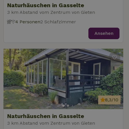
gesetzt, um
Naturhäuschen in Gasselte
festzustellen,
ob der Browser
3 km Abstand vom Zentrum von Gieten
_nhft_user-create-account
www.naturhaeuschen.de
Sess
des Website-
Besuchers
4 Personen
2 Schlafzimmer
Cookies
unterstützt.
Ansehen
_nhft_term-search
www.naturhaeuschen.de
Sess
_nhftconstraint_privacy-
www.naturhaeuschen.de
Sess
policy
_nhft_translations
www.naturhaeuschen.de
Sess
8,3/10
Naturhäuschen in Gasselte
3 km Abstand vom Zentrum von Gieten