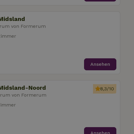
Midsland
trum von Formerum
fzimmer
Ansehen
 Midsland-Noord
8,3/10
trum von Formerum
zimmer
Ansehen