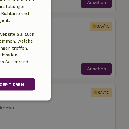
Ansehen
instellungen
Richtlinie und
geht.
Terschelling
8,5/10
trum von Formerum
Website als auch
stimmen, welche
zimmer
ungen treffen.
tionalen
en Seitenrand
Ansehen
ZEPTIEREN
Midsland
9,1/10
trum von Formerum
Unklassifizierte
zimmer