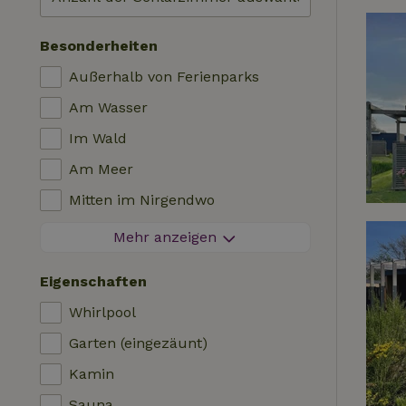
Besonderheiten
Außerhalb von Ferienparks
Am Wasser
Im Wald
Am Meer
Mitten im Nirgendwo
Zwischen Feldern
Mehr anzeigen
Besondere Aussicht
Eigenschaften
Auf einem Polder
Whirlpool
In den Bergen
Garten (eingezäunt)
Abgeschieden
Kamin
Im Obstgarten
Sauna