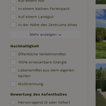
Auf einem Hof
Villa
Grill
In einem kleinen Ferienpark
Glamping
Heizung (zentral)
Auf einem Landgut
Blockhütte
Kinderstuhl
In der Nähe des Zentrums eines
Unterkunft
Kinderbett
Dorfes
Mehr anzeigen
Wohnmobil
Bad
Am Rande eines Dorfes
Hütte
Nachhaltigkeit
Autoladestation
Auf einer Insel
Safari-Zelt
Öffentliche Verkehrsmittel
Schwimmbecken (geteilt)
Campingplatz
100% erneuerbare Energie
Rollstuhlfreundlich
Jurte
Lebensmittel aus dem eigenen
Schwimmbecken (privat)
Boot
Garten
Baumhaus
Mülltrennung
Wikkelhaus
Bewertung des Aufenthaltes
Hervorragend (9 oder höher)