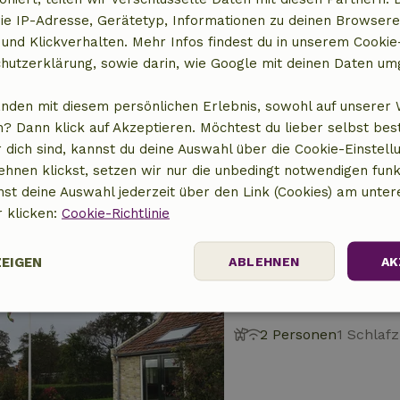
ie IP-Adresse, Gerätetyp, Informationen zu deinen Browsere
 und Klickverhalten. Mehr Infos findest du in unserem Cookie-
hutzerklärung, sowie darin, wie Google mit deinen Daten um
Naturhäuschen in 
2 km Abstand vom Zen
anden mit diesem persönlichen Erlebnis, sowohl auf unserer 
? Dann klick auf Akzeptieren. Möchtest du lieber selbst be
6 Personen
3 Schlaf
 dich sind, kannst du deine Auswahl über die Cookie-Einstell
ehnen klickst, setzen wir nur die unbedingt notwendigen funk
nst deine Auswahl jederzeit über den Link (Cookies) am unter
r klicken:
Cookie-Richtlinie
ZEIGEN
ABLEHNEN
AK
Naturhäuschen in 
2 km Abstand vom Zen
Performance
Targeting
Funktionalität
2 Personen
1 Schlaf