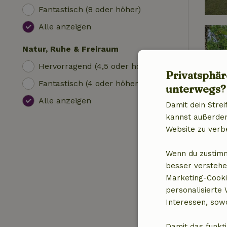
Fantastisch (8 oder höher)
Alle anzeigen
Natur, Ruhe & Freiraum
Hervorragend (4,5 oder höher)
Privatsphär
Fantastisch (4 oder höher)
unterwegs?
Alle anzeigen
Damit dein Strei
kannst außerdem 
Website zu verb
Wenn du zustimm
besser verstehe
Marketing-Cooki
personalisierte
Interessen, sowo
Damit das funkti