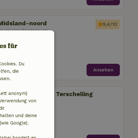
Midsland-noord
9,4/10
trum von Formerum
zimmer
es für
Cookies. Du
Ansehen
lfen, die
ssen.
Midsland aan Zee, Terschelling
lett anonym)
 Verwendung von
trum von Formerum
dir
zimmer
halten und deine
(wie Google).
Dabei handelt es