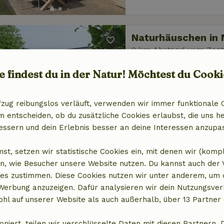
Naturhäuschen in 
2 km Abstand vom Zen
6 Personen
3 Schlaf
e findest du in der Natur! Möchtest du Cooki
fzug reibungslos verläuft, verwenden wir immer funktionale 
entscheiden, ob du zusätzliche Cookies erlaubst, die uns he
essern und dein Erlebnis besser an deine Interessen anzupa
Naturhäuschen in 
st, setzen wir statistische Cookies ein, mit denen wir (komp
n, wie Besucher unsere Website nutzen. Du kannst auch der
2 km Abstand vom Zen
es zustimmen. Diese Cookies nutzen wir unter anderem, um 
6 Personen
3 Schlaf
 Werbung anzuzeigen. Dafür analysieren wir dein Nutzungsver
hl auf unserer Website als auch außerhalb, über 13 Partner 
oniert, teilen wir verschlüsselte Daten mit diesen Partnern. 