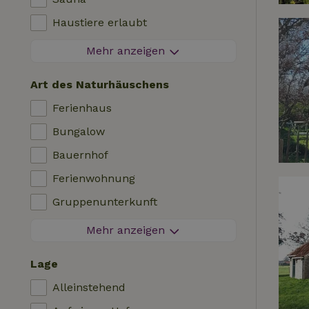
Angelmöglichkeiten in der Nähe
Haustiere erlaubt
Feuerwerksfreier Bereich
Mehr anzeigen
Kontaktloser Aufenthalt
Art des Naturhäuschens
Sofortige Buchung
Ferienhaus
Waschmaschine
Bungalow
Geschirrspülmaschine
Bauernhof
Gartenmöbel
Ferienwohnung
Internetzugang (WLAN)
Gruppenunterkunft
Kühlschrank mit Gefrierfach
Tiny House
Mehr anzeigen
Garten
Bed & Breakfast
TV
Lage
Landhaus
Internet
Alleinstehend
Chalet
Ofen