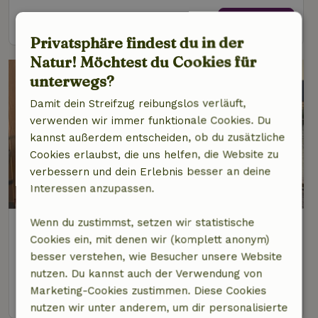
Ansehen
Privatsphäre findest du in der
Natur! Möchtest du Cookies für
unterwegs?
Damit dein Streifzug reibungslos verläuft,
verwenden wir immer funktionale Cookies. Du
kannst außerdem entscheiden, ob du zusätzliche
Cookies erlaubst, die uns helfen, die Website zu
verbessern und dein Erlebnis besser an deine
Interessen anzupassen.
Wenn du zustimmst, setzen wir statistische
Naturhäuschen in Langelille
Cookies ein, mit denen wir (komplett anonym)
2 km Abstand vom Zentrum von Echtenerbrug
besser verstehen, wie Besucher unsere Website
6 Personen
3 Schlafzimmer
nutzen. Du kannst auch der Verwendung von
Marketing-Cookies zustimmen. Diese Cookies
Ansehen
nutzen wir unter anderem, um dir personalisierte