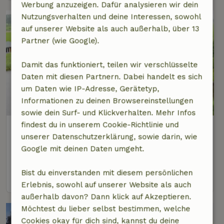
Werbung anzuzeigen. Dafür analysieren wir dein
Nutzungsverhalten und deine Interessen, sowohl
auf unserer Website als auch außerhalb, über 13
Partner (wie Google).
Damit das funktioniert, teilen wir verschlüsselte
Daten mit diesen Partnern. Dabei handelt es sich
um Daten wie IP-Adresse, Gerätetyp,
8,8/10
Informationen zu deinen Browsereinstellungen
sowie dein Surf- und Klickverhalten. Mehr Infos
findest du in unserem Cookie-Richtlinie und
Naturhäuschen in Langelille
unserer Datenschutzerklärung, sowie darin, wie
2 km Abstand vom Zentrum von Echtenerbrug
Google mit deinen Daten umgeht.
6 Personen
3 Schlafzimmer
Bist du einverstanden mit diesem persönlichen
Ansehen
Erlebnis, sowohl auf unserer Website als auch
außerhalb davon? Dann klick auf Akzeptieren.
Möchtest du lieber selbst bestimmen, welche
Cookies okay für dich sind, kannst du deine