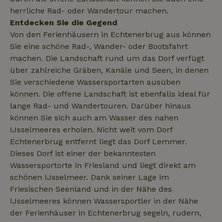
_nhft_open-gds-onboarding
www.naturhaeuschen.de
Sess
herrliche Rad- oder Wandertour machen.
Entdecken Sie die Gegend
Von den Ferienhäusern in Echtenerbrug aus können
Sie eine schöne Rad-, Wander- oder Bootsfahrt
machen. Die Landschaft rund um das Dorf verfügt
über zahlreiche Gräben, Kanäle und Seen, in denen
_nhftconstraint_open-gds-
www.naturhaeuschen.de
Sess
onboarding
Sie verschiedene Wassersportarten ausüben
können. Die offene Landschaft ist ebenfalls ideal für
lange Rad- und Wandertouren. Darüber hinaus
können Sie sich auch am Wasser des nahen
_nhftconstraint_safety-
www.naturhaeuschen.de
Sess
deposit-refund
IJsselmeeres erholen. Nicht weit vom Dorf
Echtenerbrug entfernt liegt das Dorf Lemmer.
Dieses Dorf ist einer der bekanntesten
Wassersportorte in Friesland und liegt direkt am
_nhftconstraint_search-
www.naturhaeuschen.de
Sess
group-locations
schönen IJsselmeer. Dank seiner Lage im
Friesischen Seenland und in der Nähe des
IJsselmeeres können Wassersportler in der Nähe
der Ferienhäuser in Echtenerbrug segeln, rudern,
_nhftconstraint_search-
www.naturhaeuschen.de
Sess