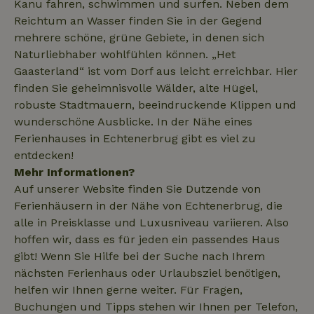
Kanu fahren, schwimmen und surfen. Neben dem
lowest-price
Reichtum an Wasser finden Sie in der Gegend
mehrere schöne, grüne Gebiete, in denen sich
Naturliebhaber wohlfühlen können. „Het
_nhftconstraint_translations
www.naturhaeuschen.de
Sess
Gaasterland“ ist vom Dorf aus leicht erreichbar. Hier
finden Sie geheimnisvolle Wälder, alte Hügel,
robuste Stadtmauern, beeindruckende Klippen und
wunderschöne Ausblicke. In der Nähe eines
_nhftconstraint_search-
www.naturhaeuschen.de
Sess
Ferienhauses in Echtenerbrug gibt es viel zu
geo-json
entdecken!
Mehr Informationen?
Auf unserer Website finden Sie Dutzende von
_nhft_search-group-
www.naturhaeuschen.de
Sess
Ferienhäusern in der Nähe von Echtenerbrug, die
locations
alle in Preisklasse und Luxusniveau variieren. Also
hoffen wir, dass es für jeden ein passendes Haus
gibt! Wenn Sie Hilfe bei der Suche nach Ihrem
nächsten Ferienhaus oder Urlaubsziel benötigen,
helfen wir Ihnen gerne weiter. Für Fragen,
_nhft_search-lowest-price
www.naturhaeuschen.de
Sess
Buchungen und Tipps stehen wir Ihnen per Telefon,