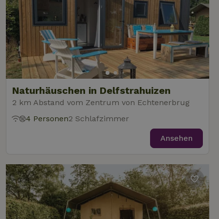
Naturhäuschen in Delfstrahuizen
2 km Abstand vom Zentrum von Echtenerbrug
4 Personen
2 Schlafzimmer
Ansehen