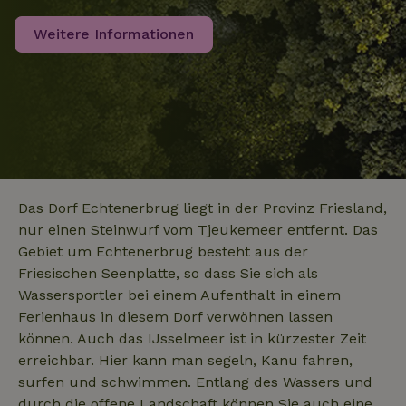
Weitere Informationen
_nhftconstraint_privacy-
www.naturhaeuschen.de
Sess
policy
_nhft_translations
www.naturhaeuschen.de
Sess
Das Dorf Echtenerbrug liegt in der Provinz Friesland,
nur einen Steinwurf vom Tjeukemeer entfernt. Das
Gebiet um Echtenerbrug besteht aus der
Friesischen Seenplatte, so dass Sie sich als
_nhftconstraint_user-
www.naturhaeuschen.de
Sess
Wassersportler bei einem Aufenthalt in einem
create-account
Ferienhaus in diesem Dorf verwöhnen lassen
können. Auch das IJsselmeer ist in kürzester Zeit
erreichbar. Hier kann man segeln, Kanu fahren,
surfen und schwimmen. Entlang des Wassers und
nature_house_session
www.naturhaeuschen.de
1 Wo
durch die offene Landschaft können Sie auch eine