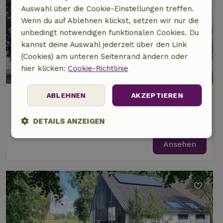
Auswahl über die Cookie-Einstellungen treffen.
Wenn du auf Ablehnen klickst, setzen wir nur die
unbedingt notwendigen funktionalen Cookies. Du
kannst deine Auswahl jederzeit über den Link
(Cookies) am unteren Seitenrand ändern oder
9,4/10
hier klicken:
Cookie-Richtlinie
Naturhäuschen in Bantega
ABLEHNEN
AKZEPTIEREN
3 km Abstand vom Zentrum von Echtenerbrug
DETAILS ANZEIGEN
11 Personen
5 Schlafzimmer
Unbedingt
Performance
Targeting
Ansehen
erforderlich
Funktionalität
Unklassifizierte