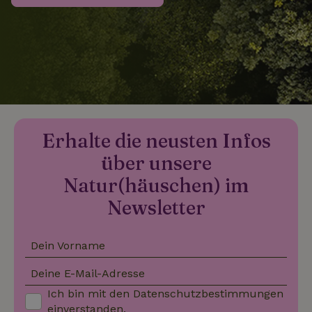
_nhftconstraint_search-
www.naturhaeuschen.de
Sess
group-locations
_nhftconstraint_search-
www.naturhaeuschen.de
Sess
lowest-price
Erhalte die neusten Infos
über unsere
_nhftconstraint_translations
www.naturhaeuschen.de
Sess
Natur(häuschen) im
Newsletter
Dein Vorname
_nhftconstraint_search-
www.naturhaeuschen.de
Sess
geo-json
Deine E-Mail-Adresse
Ich bin mit den
Datenschutzbestimmungen
einverstanden.