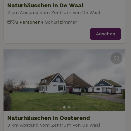
gesetzt, um
Naturhäuschen in De Waal
festzustellen,
ob der Browser
2 km Abstand vom Zentrum von De Waal
_nhft_user-create-account
www.naturhaeuschen.de
Sess
des Website-
Besuchers
8 Personen
4 Schlafzimmer
Cookies
unterstützt.
Ansehen
_nhft_term-search
www.naturhaeuschen.de
Sess
_nhftconstraint_privacy-
www.naturhaeuschen.de
Sess
policy
_nhft_translations
www.naturhaeuschen.de
Sess
Naturhäuschen in Oosterend
3 km Abstand vom Zentrum von De Waal