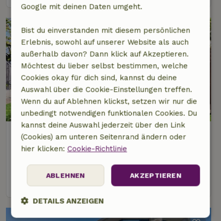
Google mit deinen Daten umgeht.
Bist du einverstanden mit diesem persönlichen
Erlebnis, sowohl auf unserer Website als auch
außerhalb davon? Dann klick auf Akzeptieren.
Möchtest du lieber selbst bestimmen, welche
Cookies okay für dich sind, kannst du deine
Auswahl über die Cookie-Einstellungen treffen.
Wenn du auf Ablehnen klickst, setzen wir nur die
unbedingt notwendigen funktionalen Cookies. Du
kannst deine Auswahl jederzeit über den Link
Naturhäuschen in Oosterend
(Cookies) am unteren Seitenrand ändern oder
2 km Abstand vom Zentrum von De Waal
hier klicken:
Cookie-Richtlinie
2 Personen
1 Schlafzimmer
ABLEHNEN
AKZEPTIEREN
Ansehen
DETAILS ANZEIGEN