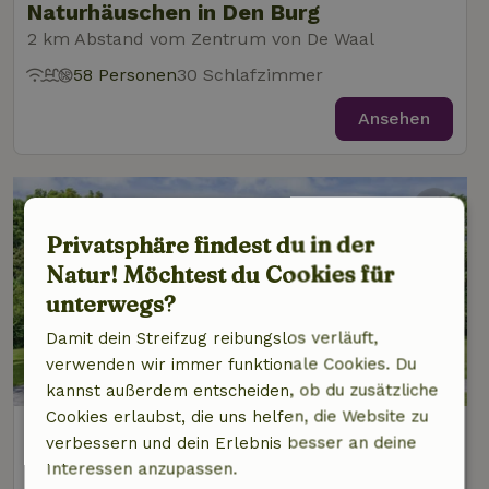
Naturhäuschen in Den Burg
2 km Abstand vom Zentrum von De Waal
58 Personen
30 Schlafzimmer
Ansehen
Privatsphäre findest du in der
Natur! Möchtest du Cookies für
unterwegs?
Damit dein Streifzug reibungslos verläuft,
verwenden wir immer funktionale Cookies. Du
kannst außerdem entscheiden, ob du zusätzliche
Cookies erlaubst, die uns helfen, die Website zu
Naturhäuschen in Den Burg
verbessern und dein Erlebnis besser an deine
2 km Abstand vom Zentrum von De Waal
Interessen anzupassen.