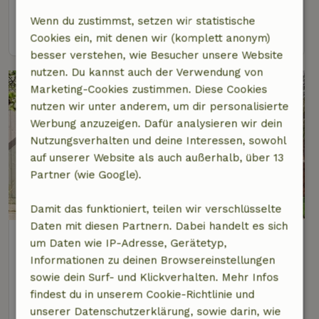
4 Personen
2 Schlafzimmer
Wenn du zustimmst, setzen wir statistische
Ansehen
Cookies ein, mit denen wir (komplett anonym)
besser verstehen, wie Besucher unsere Website
nutzen. Du kannst auch der Verwendung von
Marketing-Cookies zustimmen. Diese Cookies
nutzen wir unter anderem, um dir personalisierte
Werbung anzuzeigen. Dafür analysieren wir dein
Nutzungsverhalten und deine Interessen, sowohl
auf unserer Website als auch außerhalb, über 13
Partner (wie Google).
Damit das funktioniert, teilen wir verschlüsselte
Daten mit diesen Partnern. Dabei handelt es sich
Naturhäuschen in Oosterend
um Daten wie IP-Adresse, Gerätetyp,
2 km Abstand vom Zentrum von De Waal
Informationen zu deinen Browsereinstellungen
sowie dein Surf- und Klickverhalten. Mehr Infos
2 Personen
1 Schlafzimmer
findest du in unserem Cookie-Richtlinie und
Ansehen
unserer Datenschutzerklärung, sowie darin, wie