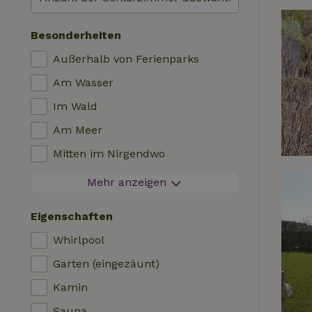
Besonderheiten
Außerhalb von Ferienparks
Am Wasser
Im Wald
Am Meer
Mitten im Nirgendwo
Zwischen Feldern
Mehr anzeigen
Besondere Aussicht
Eigenschaften
Auf einem Polder
Whirlpool
In den Bergen
Garten (eingezäunt)
Abgeschieden
Kamin
Im Obstgarten
Sauna