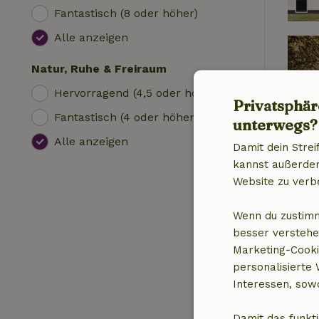
Fantastisch (8 oder höher)
Alle anzeigen
Natur, Ruhe & Freiraum
Hervorragend (4,5 oder höher)
Privatsphär
Fantastisch (4 oder höher)
unterwegs?
Alle anzeigen
Damit dein Strei
kannst außerdem 
Website zu verb
Wenn du zustimm
besser verstehe
Marketing-Cooki
personalisierte
Interessen, sowo
Damit das funkti