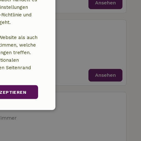
Ansehen
instellungen
Richtlinie und
geht.
 Groede
trum von Breskens
Website als auch
stimmen, welche
afzimmer
ungen treffen.
tionalen
en Seitenrand
Ansehen
ZEPTIEREN
Breskens
trum von Breskens
Unklassifizierte
zimmer