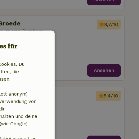
 Groede
8,7/10
trum von Breskens
zimmer
es für
Cookies. Du
Ansehen
lfen, die
ssen.
 Groede
lett anonym)
8,4/10
 Verwendung von
trum von Breskens
dir
afzimmer
halten und deine
(wie Google).
Dabei handelt es