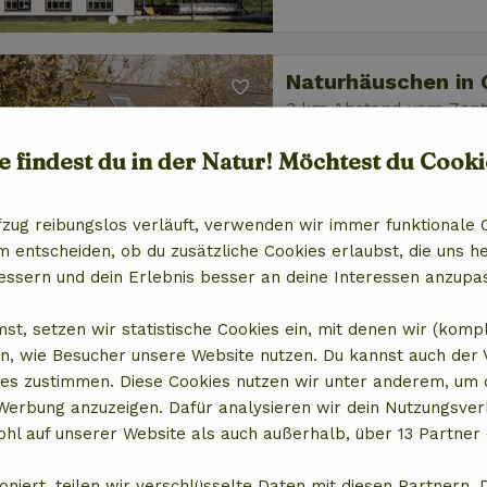
Naturhäuschen in
3 km Abstand vom Zen
5 Personen
2 Schlaf
e findest du in der Natur! Möchtest du Cooki
fzug reibungslos verläuft, verwenden wir immer funktionale 
entscheiden, ob du zusätzliche Cookies erlaubst, die uns he
essern und dein Erlebnis besser an deine Interessen anzupa
Naturhäuschen in
st, setzen wir statistische Cookies ein, mit denen wir (komp
n, wie Besucher unsere Website nutzen. Du kannst auch der
3 km Abstand vom Zen
es zustimmen. Diese Cookies nutzen wir unter anderem, um 
5 Personen
2 Schl
 Werbung anzuzeigen. Dafür analysieren wir dein Nutzungsver
hl auf unserer Website als auch außerhalb, über 13 Partner 
oniert, teilen wir verschlüsselte Daten mit diesen Partnern. 