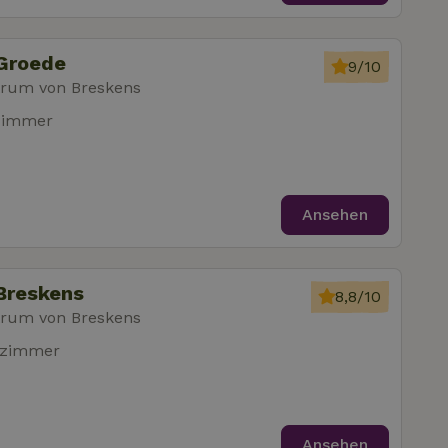
 Groede
9/10
trum von Breskens
zimmer
Ansehen
Breskens
8,8/10
trum von Breskens
fzimmer
Ansehen