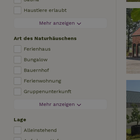
Angelmöglichkeiten in der Nähe
Haustiere erlaubt
Feuerwerksfreier Bereich
Mehr anzeigen
Kontaktloser Aufenthalt
Art des Naturhäuschens
Sofortige Buchung
Ferienhaus
Waschmaschine
Bungalow
Geschirrspülmaschine
Bauernhof
Gartenmöbel
Ferienwohnung
Internetzugang (WLAN)
Gruppenunterkunft
Kühlschrank mit Gefrierfach
Tiny House
Mehr anzeigen
Garten
Bed & Breakfast
TV
Lage
Landhaus
Internet
Alleinstehend
Chalet
Ofen