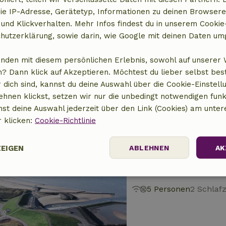
ie IP-Adresse, Gerätetyp, Informationen zu deinen Browsere
 und Klickverhalten. Mehr Infos findest du in unserem Cookie-
hutzerklärung, sowie darin, wie Google mit deinen Daten um
Naturhäuschen in
3 km Abstand vom Zen
anden mit diesem persönlichen Erlebnis, sowohl auf unserer 
? Dann klick auf Akzeptieren. Möchtest du lieber selbst be
7 Personen
3 Schl
 dich sind, kannst du deine Auswahl über die Cookie-Einstell
ehnen klickst, setzen wir nur die unbedingt notwendigen funk
nst deine Auswahl jederzeit über den Link (Cookies) am unter
r klicken:
Cookie-Richtlinie
ZEIGEN
ABLEHNEN
AK
Naturhäuschen in 
3 km Abstand vom Zen
Performance
Targeting
Funktionalität
5 Personen
2 Schlaf