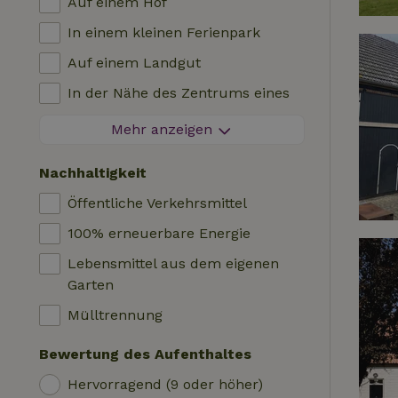
Auf einem Hof
Villa
Grill
In einem kleinen Ferienpark
Glamping
Heizung (zentral)
Auf einem Landgut
Blockhütte
Kinderstuhl
In der Nähe des Zentrums eines
Unterkunft
Kinderbett
Dorfes
Mehr anzeigen
Wohnmobil
Bad
Am Rande eines Dorfes
Hütte
Nachhaltigkeit
Autoladestation
Auf einer Insel
Safari-Zelt
Öffentliche Verkehrsmittel
Schwimmbecken (geteilt)
Campingplatz
100% erneuerbare Energie
Rollstuhlfreundlich
Jurte
Lebensmittel aus dem eigenen
Schwimmbecken (privat)
Boot
Garten
Baumhaus
Mülltrennung
Wikkelhaus
Bewertung des Aufenthaltes
Hervorragend (9 oder höher)