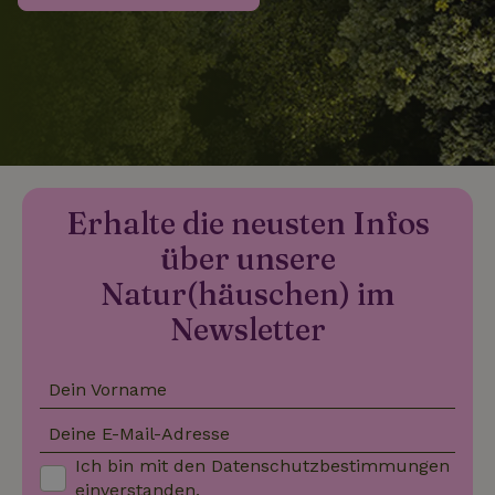
_nhftconstraint_search-
www.naturhaeuschen.de
Sess
group-locations
_nhftconstraint_search-
www.naturhaeuschen.de
Sess
lowest-price
Erhalte die neusten Infos
über unsere
_nhftconstraint_translations
www.naturhaeuschen.de
Sess
Natur(häuschen) im
Newsletter
Dein Vorname
_nhftconstraint_search-
www.naturhaeuschen.de
Sess
geo-json
Deine E-Mail-Adresse
Ich bin mit den
Datenschutzbestimmungen
einverstanden.