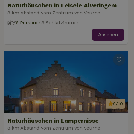
gesetzt, um
Naturhäuschen in Leisele Alveringem
festzustellen,
ob der Browser
8 km Abstand vom Zentrum von Veurne
_nhft_user-create-account
www.naturhaeuschen.de
Sess
des Website-
Besuchers
6 Personen
3 Schlafzimmer
Cookies
unterstützt.
Ansehen
_nhft_term-search
www.naturhaeuschen.de
Sess
_nhftconstraint_privacy-
www.naturhaeuschen.de
Sess
policy
_nhft_translations
www.naturhaeuschen.de
Sess
9/10
Naturhäuschen in Lampernisse
8 km Abstand vom Zentrum von Veurne