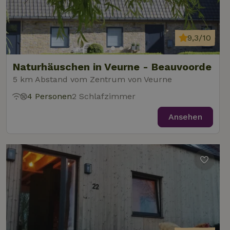
9,3/10
Naturhäuschen in Veurne - Beauvoorde
5 km Abstand vom Zentrum von Veurne
4 Personen
2 Schlafzimmer
Ansehen