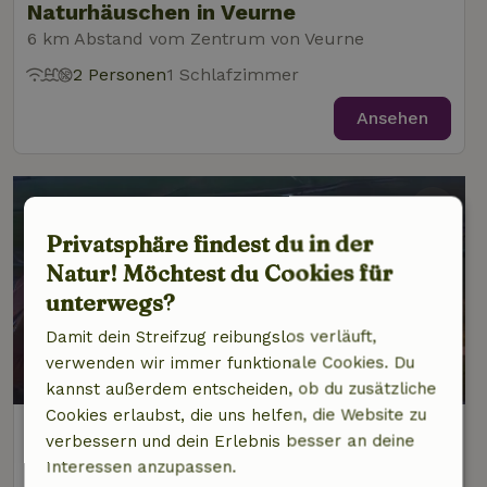
Naturhäuschen in Veurne
6 km Abstand vom Zentrum von Veurne
2 Personen
1 Schlafzimmer
Ansehen
Privatsphäre findest du in der
Natur! Möchtest du Cookies für
unterwegs?
Damit dein Streifzug reibungslos verläuft,
verwenden wir immer funktionale Cookies. Du
kannst außerdem entscheiden, ob du zusätzliche
Cookies erlaubst, die uns helfen, die Website zu
Naturhäuschen in Veurne
verbessern und dein Erlebnis besser an deine
6 km Abstand vom Zentrum von Veurne
Interessen anzupassen.