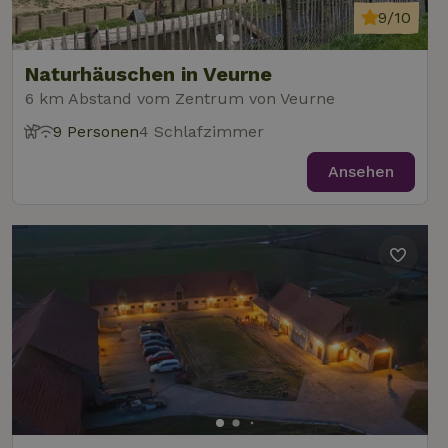
9/10
Naturhäuschen in Veurne
6 km Abstand vom Zentrum von Veurne
9 Personen
4 Schlafzimmer
Ansehen