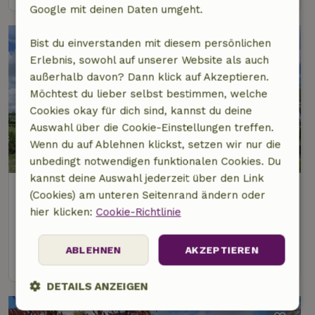
Google mit deinen Daten umgeht.
Bist du einverstanden mit diesem persönlichen
Erlebnis, sowohl auf unserer Website als auch
außerhalb davon? Dann klick auf Akzeptieren.
Möchtest du lieber selbst bestimmen, welche
Cookies okay für dich sind, kannst du deine
Auswahl über die Cookie-Einstellungen treffen.
Wenn du auf Ablehnen klickst, setzen wir nur die
unbedingt notwendigen funktionalen Cookies. Du
kannst deine Auswahl jederzeit über den Link
Naturhäuschen in Veurne
(Cookies) am unteren Seitenrand ändern oder
6 km Abstand vom Zentrum von Veurne
hier klicken:
Cookie-Richtlinie
12 Personen
4 Schlafzimmer
ABLEHNEN
AKZEPTIEREN
Ansehen
DETAILS ANZEIGEN