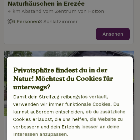
Naturhäuschen in Erezée
4 km Abstand vom Zentrum von Hotton
6 Personen
3 Schlafzimmer
Ansehen
Privatsphäre findest du in der
Natur! Möchtest du Cookies für
unterwegs?
Damit dein Streifzug reibungslos verläuft,
verwenden wir immer funktionale Cookies. Du
8,3/10
kannst außerdem entscheiden, ob du zusätzliche
Cookies erlaubst, die uns helfen, die Website zu
Naturhäuschen in Erezée
verbessern und dein Erlebnis besser an deine
4 km Abstand vom Zentrum von Hotton
Interessen anzupassen.