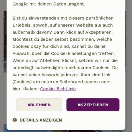
Google mit deinen Daten umgeht.
Bist du einverstanden mit diesem persönlichen
Erlebnis, sowohl auf unserer Website als auch
außerhalb davon? Dann klick auf Akzeptieren.
Möchtest du lieber selbst bestimmen, welche
Cookies okay für dich sind, kannst du deine
Auswahl über die Cookie-Einstellungen treffen.
Wenn du auf Ablehnen klickst, setzen wir nur die
8,4/10
unbedingt notwendigen funktionalen Cookies. Du
kannst deine Auswahl jederzeit über den Link
Naturhäuschen in Biron - Erezée
(Cookies) am unteren Seitenrand ändern oder
4 km Abstand vom Zentrum von Hotton
hier klicken:
Cookie-Richtlinie
8 Personen
4 Schlafzimmer
ABLEHNEN
AKZEPTIEREN
Ansehen
DETAILS ANZEIGEN