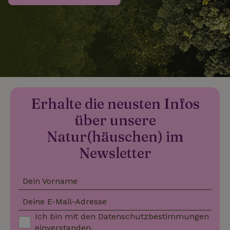
_nhftconstraint_search-
www.naturhaeuschen.de
Sess
group-locations
_nhftconstraint_search-
www.naturhaeuschen.de
Sess
lowest-price
Erhalte die neusten Infos
über unsere
_nhftconstraint_translations
www.naturhaeuschen.de
Sess
Natur(häuschen) im
Newsletter
Dein Vorname
_nhftconstraint_search-
www.naturhaeuschen.de
Sess
geo-json
Deine E-Mail-Adresse
Ich bin mit den
Datenschutzbestimmungen
einverstanden.