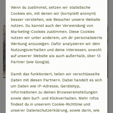
8 Personen
3 Schlafzimmer
Wenn du zustimmst, setzen wir statistische
Ansehen
Cookies ein, mit denen wir (komplett anonym)
besser verstehen, wie Besucher unsere Website
nutzen. Du kannst auch der Verwendung von
Marketing-Cookies zustimmen. Diese Cookies
nutzen wir unter anderem, um dir personalisierte
Werbung anzuzeigen. Dafür analysieren wir dein
Nutzungsverhalten und deine Interessen, sowohl
auf unserer Website als auch außerhalb, über 13
Partner (wie Google).
8,9/10
Damit das funktioniert, teilen wir verschlüsselte
Daten mit diesen Partnern. Dabei handelt es sich
Naturhäuschen in Erezée
um Daten wie IP-Adresse, Gerätetyp,
4 km Abstand vom Zentrum von Hotton
Informationen zu deinen Browsereinstellungen
sowie dein Surf- und Klickverhalten. Mehr Infos
6 Personen
3 Schlafzimmer
findest du in unserem Cookie-Richtlinie und
Ansehen
unserer Datenschutzerklärung, sowie darin, wie