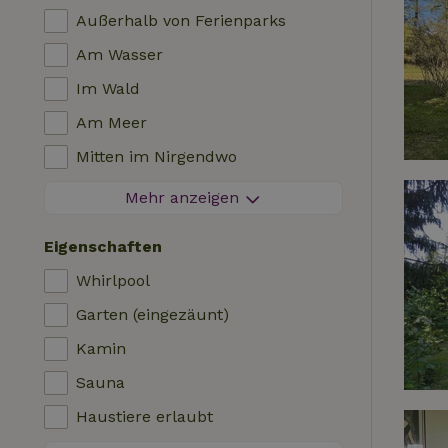
Außerhalb von Ferienparks
Am Wasser
Im Wald
Am Meer
Mitten im Nirgendwo
Zwischen Feldern
Mehr anzeigen
Besondere Aussicht
Eigenschaften
Auf einem Polder
Whirlpool
In den Bergen
Garten (eingezäunt)
Abgeschieden
Kamin
Im Obstgarten
Sauna
Angelmöglichkeiten in der Nähe
Haustiere erlaubt