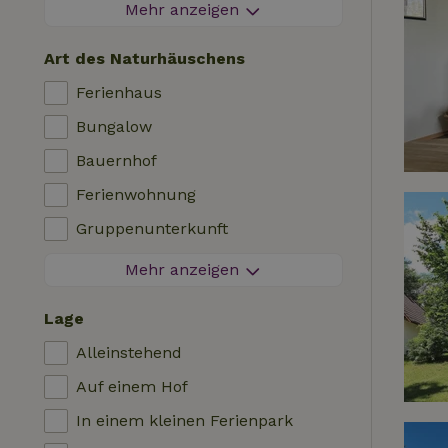
Feuerwerksfreier Bereich
Mehr anzeigen
Kontaktloser Aufenthalt
Art des Naturhäuschens
Sofortige Buchung
Ferienhaus
Waschmaschine
Bungalow
Geschirrspülmaschine
Bauernhof
Gartenmöbel
Ferienwohnung
Internetzugang (WLAN)
Gruppenunterkunft
Kühlschrank mit Gefrierfach
Tiny House
Mehr anzeigen
Garten
Bed & Breakfast
TV
Lage
Landhaus
Internet
Alleinstehend
Chalet
Ofen
Auf einem Hof
Villa
Grill
In einem kleinen Ferienpark
Glamping
Heizung (zentral)