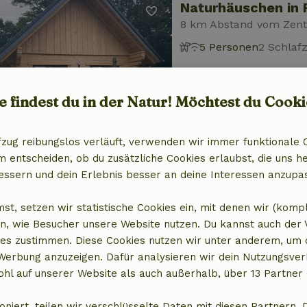
Naturhäuschen in 
8 km Abstand vom Zen
5 Personen
2 Schlaf
e findest du in der Natur! Möchtest du Cooki
fzug reibungslos verläuft, verwenden wir immer funktionale 
entscheiden, ob du zusätzliche Cookies erlaubst, die uns he
Naturhäuschen in 
essern und dein Erlebnis besser an deine Interessen anzupa
8 km Abstand vom Zen
6 Personen
3 Schlaf
st, setzen wir statistische Cookies ein, mit denen wir (komp
n, wie Besucher unsere Website nutzen. Du kannst auch der
es zustimmen. Diese Cookies nutzen wir unter anderem, um 
 Werbung anzuzeigen. Dafür analysieren wir dein Nutzungsver
hl auf unserer Website als auch außerhalb, über 13 Partner 
oniert, teilen wir verschlüsselte Daten mit diesen Partnern. 