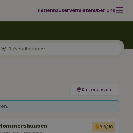
Ferienhäuser
Vermieten
Über uns
Kartenansicht
hen.
 Hommershausen
9,6/10
trum von Frankenau