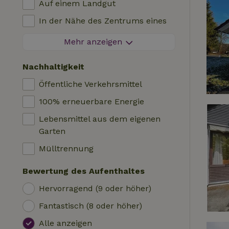
Auf einem Landgut
Blockhütte
Kinderstuhl
In der Nähe des Zentrums eines
Unterkunft
Kinderbett
Dorfes
Mehr anzeigen
Wohnmobil
Bad
Am Rande eines Dorfes
Hütte
Nachhaltigkeit
Autoladestation
Auf einer Insel
Safari-Zelt
Öffentliche Verkehrsmittel
Schwimmbecken (geteilt)
Campingplatz
100% erneuerbare Energie
Rollstuhlfreundlich
Jurte
Lebensmittel aus dem eigenen
Schwimmbecken (privat)
Boot
Garten
Baumhaus
Mülltrennung
Wikkelhaus
Bewertung des Aufenthaltes
Hervorragend (9 oder höher)
Fantastisch (8 oder höher)
Alle anzeigen