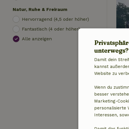
Natur, Ruhe & Freiraum
Hervorragend (4,5 oder höher)
Fantastisch (4 oder höher)
Alle anzeigen
Privatsphär
unterwegs?
Damit dein Strei
kannst außerdem 
Website zu verb
Wenn du zustimm
besser verstehe
Marketing-Cooki
personalisierte
Interessen, sowo
Damit das funkti