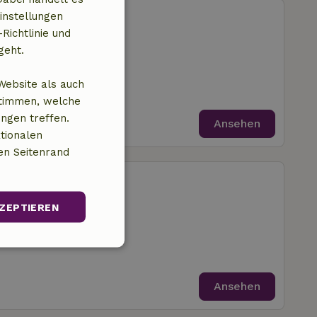
Frankenau
instellungen
Richtlinie und
trum von Frankenau
geht.
zimmer
Website als auch
stimmen, welche
ungen treffen.
Ansehen
tionalen
en Seitenrand
Frankenau
trum von Frankenau
ZEPTIEREN
zimmer
Unklassifizierte
Ansehen