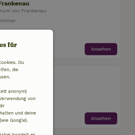
Frankenau
trum von Frankenau
zimmer
es für
Ansehen
Cookies. Du
lfen, die
Frankenau
ssen.
trum von Frankenau
zimmer
lett anonym)
 Verwendung von
dir
halten und deine
Ansehen
(wie Google).
Dabei handelt es