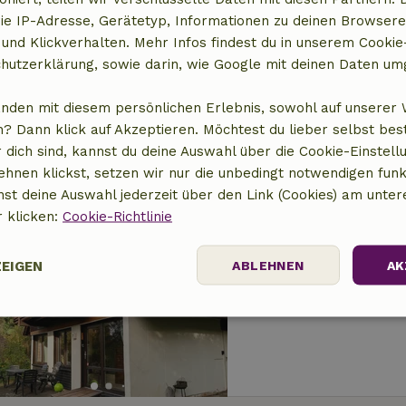
Naturhäuschen in 
ie IP-Adresse, Gerätetyp, Informationen zu deinen Browsere
 und Klickverhalten. Mehr Infos findest du in unserem Cookie-
8 km Abstand vom Zen
hutzerklärung, sowie darin, wie Google mit deinen Daten um
2 Personen
1 Schlaf
anden mit diesem persönlichen Erlebnis, sowohl auf unserer 
? Dann klick auf Akzeptieren. Möchtest du lieber selbst be
 dich sind, kannst du deine Auswahl über die Cookie-Einstell
ehnen klickst, setzen wir nur die unbedingt notwendigen funk
nst deine Auswahl jederzeit über den Link (Cookies) am unter
r klicken:
Cookie-Richtlinie
Naturhäuschen in 
8 km Abstand vom Zen
ZEIGEN
ABLEHNEN
AK
6 Personen
3 Schlaf
Performance
Targeting
Funktionalität