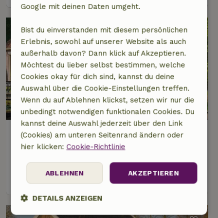
Google mit deinen Daten umgeht.
Bist du einverstanden mit diesem persönlichen
Erlebnis, sowohl auf unserer Website als auch
außerhalb davon? Dann klick auf Akzeptieren.
Möchtest du lieber selbst bestimmen, welche
Cookies okay für dich sind, kannst du deine
Auswahl über die Cookie-Einstellungen treffen.
Wenn du auf Ablehnen klickst, setzen wir nur die
unbedingt notwendigen funktionalen Cookies. Du
kannst deine Auswahl jederzeit über den Link
Naturhäuschen in Terwolde
(Cookies) am unteren Seitenrand ändern oder
3 km Abstand vom Zentrum von Diepenveen
hier klicken:
Cookie-Richtlinie
2 Personen
1 Schlafzimmer
ABLEHNEN
AKZEPTIEREN
Ansehen
DETAILS ANZEIGEN