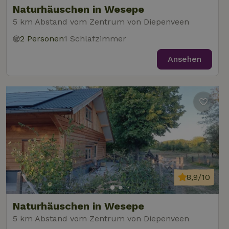
gesetzt, um
Naturhäuschen in Wesepe
festzustellen,
ob der Browser
5 km Abstand vom Zentrum von Diepenveen
_nhft_user-create-account
www.naturhaeuschen.de
Sess
des Website-
Besuchers
2 Personen
1 Schlafzimmer
Cookies
unterstützt.
Ansehen
_nhft_term-search
www.naturhaeuschen.de
Sess
_nhftconstraint_privacy-
www.naturhaeuschen.de
Sess
policy
_nhft_translations
www.naturhaeuschen.de
Sess
8,9/10
Naturhäuschen in Wesepe
5 km Abstand vom Zentrum von Diepenveen