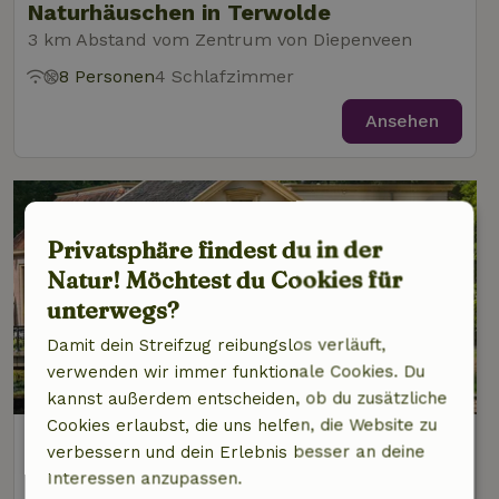
Naturhäuschen in Terwolde
3 km Abstand vom Zentrum von Diepenveen
8 Personen
4 Schlafzimmer
Ansehen
Privatsphäre findest du in der
Natur! Möchtest du Cookies für
unterwegs?
Damit dein Streifzug reibungslos verläuft,
verwenden wir immer funktionale Cookies. Du
kannst außerdem entscheiden, ob du zusätzliche
Cookies erlaubst, die uns helfen, die Website zu
Naturhäuschen in Terwolde
verbessern und dein Erlebnis besser an deine
3 km Abstand vom Zentrum von Diepenveen
Interessen anzupassen.