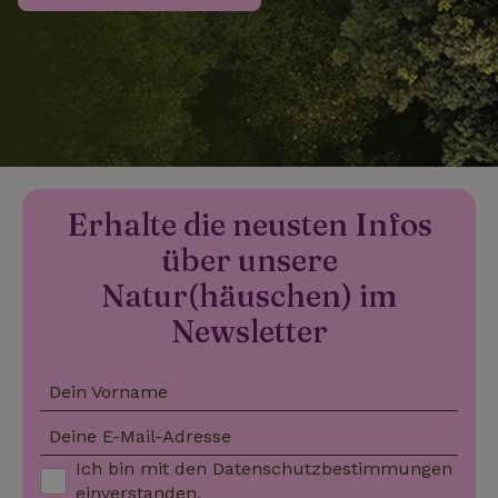
_nhftconstraint_search-
www.naturhaeuschen.de
Sess
group-locations
_nhftconstraint_search-
www.naturhaeuschen.de
Sess
lowest-price
Erhalte die neusten Infos
über unsere
_nhftconstraint_translations
www.naturhaeuschen.de
Sess
Natur(häuschen) im
Newsletter
Dein Vorname
_nhftconstraint_search-
www.naturhaeuschen.de
Sess
geo-json
Deine E-Mail-Adresse
Ich bin mit den
Datenschutzbestimmungen
einverstanden.