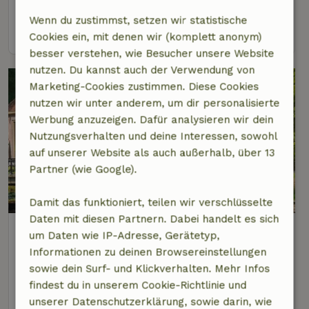
3 Personen
1 Schlafzimmer
Wenn du zustimmst, setzen wir statistische
Ansehen
Cookies ein, mit denen wir (komplett anonym)
besser verstehen, wie Besucher unsere Website
nutzen. Du kannst auch der Verwendung von
Marketing-Cookies zustimmen. Diese Cookies
nutzen wir unter anderem, um dir personalisierte
Werbung anzuzeigen. Dafür analysieren wir dein
Nutzungsverhalten und deine Interessen, sowohl
auf unserer Website als auch außerhalb, über 13
Partner (wie Google).
Damit das funktioniert, teilen wir verschlüsselte
Daten mit diesen Partnern. Dabei handelt es sich
Naturhäuschen in Terwolde
um Daten wie IP-Adresse, Gerätetyp,
3 km Abstand vom Zentrum von Diepenveen
Informationen zu deinen Browsereinstellungen
sowie dein Surf- und Klickverhalten. Mehr Infos
2 Personen
1 Schlafzimmer
findest du in unserem Cookie-Richtlinie und
Ansehen
unserer Datenschutzerklärung, sowie darin, wie