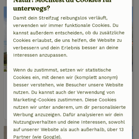
unterwegs?
Damit dein Streifzug reibungslos verläuft,
verwenden wir immer funktionale Cookies. Du
kannst außerdem entscheiden, ob du zusätzliche
Cookies erlaubst, die uns helfen, die Website zu
verbessern und dein Erlebnis besser an deine
Interessen anzupassen.
9,1/10
Wenn du zustimmst, setzen wir statistische
Cookies ein, mit denen wir (komplett anonym)
Naturhäuschen in Cadzand-Bad
besser verstehen, wie Besucher unsere Website
3 km Abstand vom Zentrum von Retranchement
nutzen. Du kannst auch der Verwendung von
6 Personen
3 Schlafzimmer
Marketing-Cookies zustimmen. Diese Cookies
nutzen wir unter anderem, um dir personalisierte
Ansehen
Werbung anzuzeigen. Dafür analysieren wir dein
Nutzungsverhalten und deine Interessen, sowohl
auf unserer Website als auch außerhalb, über 13
Partner (wie Google).