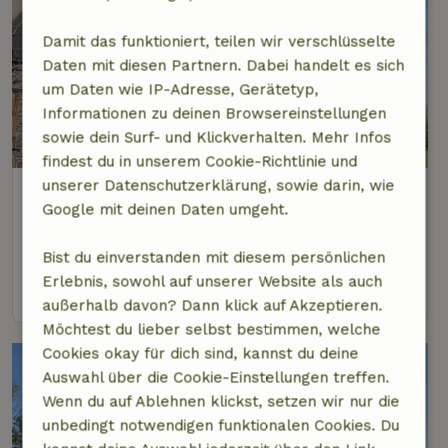
Damit das funktioniert, teilen wir verschlüsselte
Daten mit diesen Partnern. Dabei handelt es sich
um Daten wie IP-Adresse, Gerätetyp,
Informationen zu deinen Browsereinstellungen
8,7/10
sowie dein Surf- und Klickverhalten. Mehr Infos
findest du in unserem Cookie-Richtlinie und
unserer Datenschutzerklärung, sowie darin, wie
Naturhäuschen in Zuidzande
Google mit deinen Daten umgeht.
3 km Abstand vom Zentrum von Retranchement
5 Personen
3 Schlafzimmer
Bist du einverstanden mit diesem persönlichen
Erlebnis, sowohl auf unserer Website als auch
Ansehen
außerhalb davon? Dann klick auf Akzeptieren.
Möchtest du lieber selbst bestimmen, welche
Cookies okay für dich sind, kannst du deine
Auswahl über die Cookie-Einstellungen treffen.
Wenn du auf Ablehnen klickst, setzen wir nur die
unbedingt notwendigen funktionalen Cookies. Du