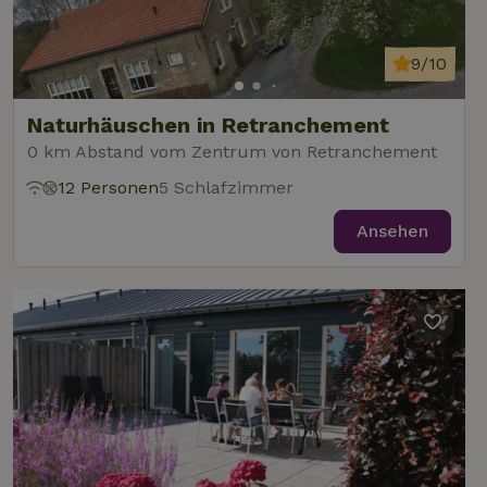
9/10
Naturhäuschen in Retranchement
0 km Abstand vom Zentrum von Retranchement
12 Personen
5 Schlafzimmer
Ansehen