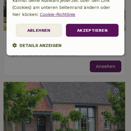
kannst deine Auswahl jederzeit über den Link
(Cookies) am unteren Seitenrand ändern oder
hier klicken:
Cookie-Richtlinie
9,5/10
ABLEHNEN
AKZEPTIEREN
Naturhäuschen in Cadzand-Bad
3 km Abstand vom Zentrum von Retranchement
DETAILS ANZEIGEN
6 Personen
3 Schlafzimmer
Unbedingt
Performance
Targeting
erforderlich
Ansehen
Funktionalität
Unklassifizierte
Unbedingt erforderlich
Performance
Targeting