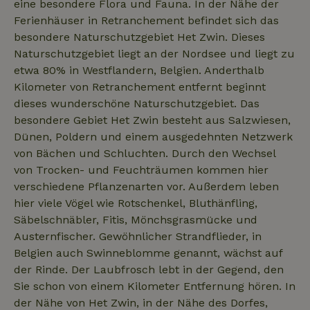
eine besondere Flora und Fauna. In der Nähe der
Ferienhäuser in Retranchement befindet sich das
besondere Naturschutzgebiet Het Zwin. Dieses
_nhftconstraint_open-gds-
www.naturhaeuschen.de
Sess
onboarding
Naturschutzgebiet liegt an der Nordsee und liegt zu
etwa 80% in Westflandern, Belgien. Anderthalb
Kilometer von Retranchement entfernt beginnt
dieses wunderschöne Naturschutzgebiet. Das
_nhftconstraint_safety-
www.naturhaeuschen.de
Sess
deposit-refund
besondere Gebiet Het Zwin besteht aus Salzwiesen,
Dünen, Poldern und einem ausgedehnten Netzwerk
von Bächen und Schluchten. Durch den Wechsel
von Trocken- und Feuchträumen kommen hier
_nhftconstraint_search-
www.naturhaeuschen.de
Sess
group-locations
verschiedene Pflanzenarten vor. Außerdem leben
hier viele Vögel wie Rotschenkel, Bluthänfling,
Säbelschnäbler, Fitis, Mönchsgrasmücke und
Austernfischer. Gewöhnlicher Strandflieder, in
_nhftconstraint_search-
www.naturhaeuschen.de
Sess
Belgien auch Swinneblomme genannt, wächst auf
lowest-price
der Rinde. Der Laubfrosch lebt in der Gegend, den
Sie schon von einem Kilometer Entfernung hören. In
der Nähe von Het Zwin, in der Nähe des Dorfes,