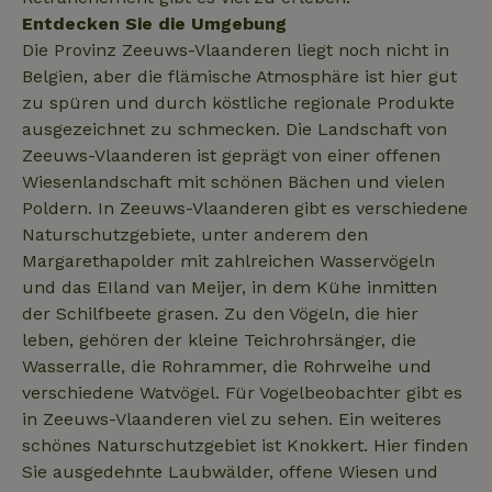
policy
Entdecken Sie die Umgebung
Die Provinz Zeeuws-Vlaanderen liegt noch nicht in
Belgien, aber die flämische Atmosphäre ist hier gut
zu spüren und durch köstliche regionale Produkte
_nhft_translations
www.naturhaeuschen.de
Sess
ausgezeichnet zu schmecken. Die Landschaft von
Zeeuws-Vlaanderen ist geprägt von einer offenen
Wiesenlandschaft mit schönen Bächen und vielen
Poldern. In Zeeuws-Vlaanderen gibt es verschiedene
Naturschutzgebiete, unter anderem den
_nhftconstraint_user-
www.naturhaeuschen.de
Sess
Margarethapolder mit zahlreichen Wasservögeln
create-account
und das EIland van Meijer, in dem Kühe inmitten
der Schilfbeete grasen. Zu den Vögeln, die hier
leben, gehören der kleine Teichrohrsänger, die
Wasserralle, die Rohrammer, die Rohrweihe und
nature_house_session
www.naturhaeuschen.de
1 Wo
verschiedene Watvögel. Für Vogelbeobachter gibt es
_nhft_open-gds-onboarding
www.naturhaeuschen.de
Sess
in Zeeuws-Vlaanderen viel zu sehen. Ein weiteres
schönes Naturschutzgebiet ist Knokkert. Hier finden
Sie ausgedehnte Laubwälder, offene Wiesen und