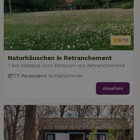
9/10
Naturhäuschen in Retranchement
1 km Abstand vom Zentrum von Retranchement
7 Personen
4 Schlafzimmer
Ansehen