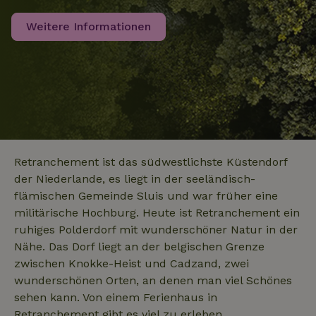
_nhft_search-geo-json
www.naturhaeuschen.de
Sess
über Werbung,
_ga_JRK1QL37RY
.naturhaeuschen.de
1 Jahr 1
Dieses Coo
die der
Monat
wird von G
Endbenutzer
Weitere Informationen
Analytics
möglicherweise
verwendet
vor dem
den
Besuch dieser
Sitzungsst
Website
beizubehal
gesehen hat.
test_cookie
Google LLC
14 Minuten
Dieses Cookie
_nhft_privacy-policy
www.naturhaeuschen.de
Sess
.doubleclick.net
59
wird von
Sekunden
DoubleClick (im
Besitz von
Google)
gesetzt, um
festzustellen,
Retranchement ist das südwestlichste Küstendorf
ob der Browser
_nhft_user-create-account
www.naturhaeuschen.de
Sess
des Website-
der Niederlande, es liegt in der seeländisch-
Besuchers
Cookies
flämischen Gemeinde Sluis und war früher eine
unterstützt.
militärische Hochburg. Heute ist Retranchement ein
ruhiges Polderdorf mit wunderschöner Natur in der
_nhft_term-search
www.naturhaeuschen.de
Sess
Nähe. Das Dorf liegt an der belgischen Grenze
zwischen Knokke-Heist und Cadzand, zwei
wunderschönen Orten, an denen man viel Schönes
sehen kann. Von einem Ferienhaus in
_nhftconstraint_privacy-
www.naturhaeuschen.de
Sess
Retranchement gibt es viel zu erleben.