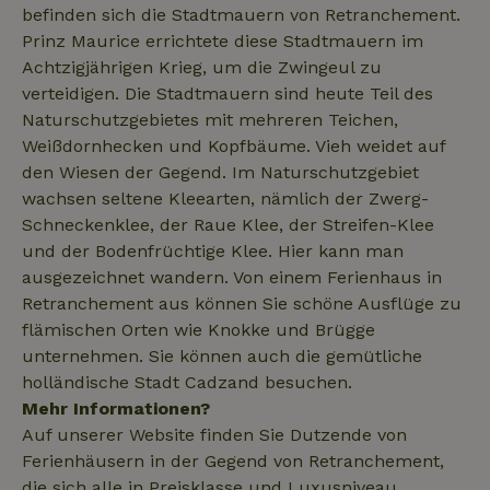
_nhftconstraint_translations
www.naturhaeuschen.de
Sess
befinden sich die Stadtmauern von Retranchement.
Prinz Maurice errichtete diese Stadtmauern im
Achtzigjährigen Krieg, um die Zwingeul zu
verteidigen. Die Stadtmauern sind heute Teil des
_nhftconstraint_search-
www.naturhaeuschen.de
Sess
Naturschutzgebietes mit mehreren Teichen,
geo-json
Weißdornhecken und Kopfbäume. Vieh weidet auf
den Wiesen der Gegend. Im Naturschutzgebiet
wachsen seltene Kleearten, nämlich der Zwerg-
_nhft_search-group-
www.naturhaeuschen.de
Sess
Schneckenklee, der Raue Klee, der Streifen-Klee
locations
und der Bodenfrüchtige Klee. Hier kann man
ausgezeichnet wandern. Von einem Ferienhaus in
Retranchement aus können Sie schöne Ausflüge zu
flämischen Orten wie Knokke und Brügge
unternehmen. Sie können auch die gemütliche
_nhft_search-lowest-price
www.naturhaeuschen.de
Sess
holländische Stadt Cadzand besuchen.
Mehr Informationen?
Auf unserer Website finden Sie Dutzende von
Ferienhäusern in der Gegend von Retranchement,
die sich alle in Preisklasse und Luxusniveau