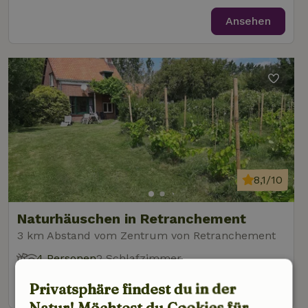
Ansehen
8,1/10
Naturhäuschen in Retranchement
3 km Abstand vom Zentrum von Retranchement
4 Personen
2 Schlafzimmer
Ansehen
Privatsphäre findest du in der
Natur! Möchtest du Cookies für