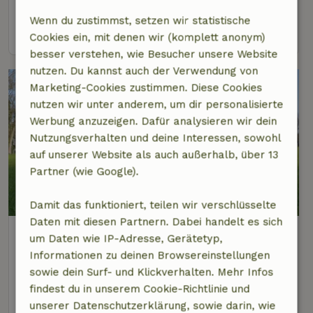
5 Personen
2 Schlafzimmer
Wenn du zustimmst, setzen wir statistische
Ansehen
Cookies ein, mit denen wir (komplett anonym)
besser verstehen, wie Besucher unsere Website
nutzen. Du kannst auch der Verwendung von
Marketing-Cookies zustimmen. Diese Cookies
nutzen wir unter anderem, um dir personalisierte
Werbung anzuzeigen. Dafür analysieren wir dein
Nutzungsverhalten und deine Interessen, sowohl
auf unserer Website als auch außerhalb, über 13
Partner (wie Google).
9/10
Damit das funktioniert, teilen wir verschlüsselte
Daten mit diesen Partnern. Dabei handelt es sich
Naturhäuschen in Knegsel
um Daten wie IP-Adresse, Gerätetyp,
4 km Abstand vom Zentrum von Duizel
Informationen zu deinen Browsereinstellungen
sowie dein Surf- und Klickverhalten. Mehr Infos
2 Personen
findest du in unserem Cookie-Richtlinie und
Ansehen
unserer Datenschutzerklärung, sowie darin, wie