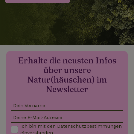
_nhftconstraint_search-
www.naturhaeuschen.de
Sess
group-locations
_nhftconstraint_search-
www.naturhaeuschen.de
Sess
lowest-price
Erhalte die neusten Infos
über unsere
_nhftconstraint_translations
www.naturhaeuschen.de
Sess
Natur(häuschen) im
Newsletter
Dein Vorname
_nhftconstraint_search-
www.naturhaeuschen.de
Sess
geo-json
Deine E-Mail-Adresse
Ich bin mit den
Datenschutzbestimmungen
einverstanden.