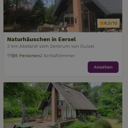
8,5/10
Naturhäuschen in Eersel
3 km Abstand vom Zentrum von Duizel
5 Personen
2 Schlafzimmer
Ansehen