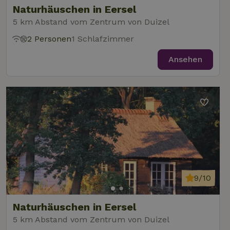
gesetzt, um
Naturhäuschen in Eersel
festzustellen,
ob der Browser
5 km Abstand vom Zentrum von Duizel
_nhft_user-create-account
www.naturhaeuschen.de
Sess
des Website-
Besuchers
2 Personen
1 Schlafzimmer
Cookies
unterstützt.
Ansehen
_nhft_term-search
www.naturhaeuschen.de
Sess
_nhftconstraint_privacy-
www.naturhaeuschen.de
Sess
policy
_nhft_translations
www.naturhaeuschen.de
Sess
9/10
Naturhäuschen in Eersel
5 km Abstand vom Zentrum von Duizel