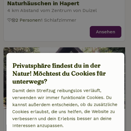
Naturhäuschen in Hapert
4 km Abstand vom Zentrum von Duizel
2 Personen
1 Schlafzimmer
Ansehen
Privatsphäre findest du in der
Natur! Möchtest du Cookies für
unterwegs?
Damit dein Streifzug reibungslos verläuft,
verwenden wir immer funktionale Cookies. Du
9,5/10
kannst außerdem entscheiden, ob du zusätzliche
Cookies erlaubst, die uns helfen, die Website zu
Naturhäuschen in Eersel
verbessern und dein Erlebnis besser an deine
4 km Abstand vom Zentrum von Duizel
Interessen anzupassen.