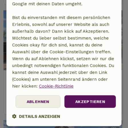
Google mit deinen Daten umgeht.
Bist du einverstanden mit diesem persönlichen
Erlebnis, sowohl auf unserer Website als auch
außerhalb davon? Dann klick auf Akzeptieren.
Möchtest du lieber selbst bestimmen, welche
Cookies okay für dich sind, kannst du deine
Auswahl über die Cookie-Einstellungen treffen.
Wenn du auf Ablehnen klickst, setzen wir nur die
9,1/10
unbedingt notwendigen funktionalen Cookies. Du
kannst deine Auswahl jederzeit über den Link
Naturhäuschen in Eersel
(Cookies) am unteren Seitenrand ändern oder
5 km Abstand vom Zentrum von Duizel
hier klicken:
Cookie-Richtlinie
2 Personen
1 Schlafzimmer
ABLEHNEN
AKZEPTIEREN
Ansehen
DETAILS ANZEIGEN