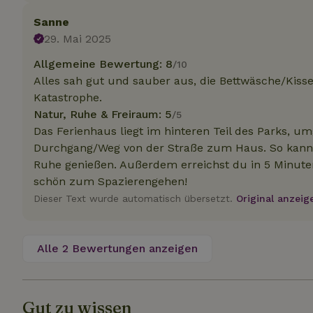
Sanne
29. Mai 2025
Unbedin
Allgemeine Bewertung: 8
/10
Unbedingt erforder
Alles sah gut und sauber aus, die Bettwäsche/Kiss
und die Kontoverwa
verwendet werden.
Katastrophe.
Name
Natur, Ruhe & Freiraum: 5
/5
Das Ferienhaus liegt im hinteren Teil des Parks, 
CookieScriptCons
Durchgang/Weg von der Straße zum Haus. So kannst
Ruhe genießen. Außerdem erreichst du in 5 Minuten
schön zum Spazierengehen!
Dieser Text wurde automatisch übersetzt.
Original anzeig
Name
Name
Name
Name
Anb
_ga
_nhftconstraint_t
recently_viewed
Alle 2 Bewertungen anzeigen
search
IDE
Go
.do
_nhft_new-calend
Gut zu wissen
_gcl_au
Go