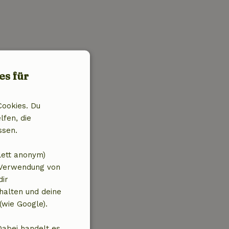
es für
Cookies. Du
lfen, die
ssen.
lett anonym)
 Verwendung von
dir
halten und deine
(wie Google).
Dabei handelt es