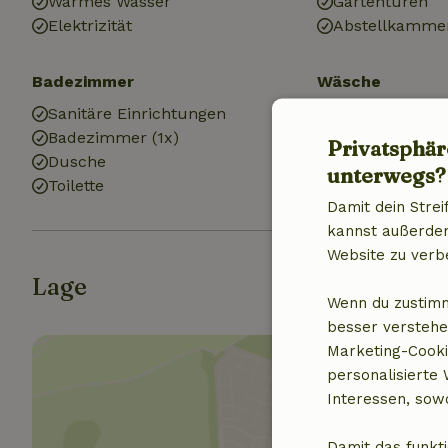
Warmes Wasser
Gartentüren
Elektrizität
Abstellkamme
Badezimmer
Wäsche
Sanitäre Einrichtungen
Waschmaschi
Badezimmer (1x)
Privatsphär
Dusche
unterwegs?
Toilette
Damit dein Strei
kannst außerdem 
Website zu verb
Lage
Wenn du zustimm
besser verstehe
Marketing-Cooki
personalisierte
Interessen, sowo
Damit das funkti