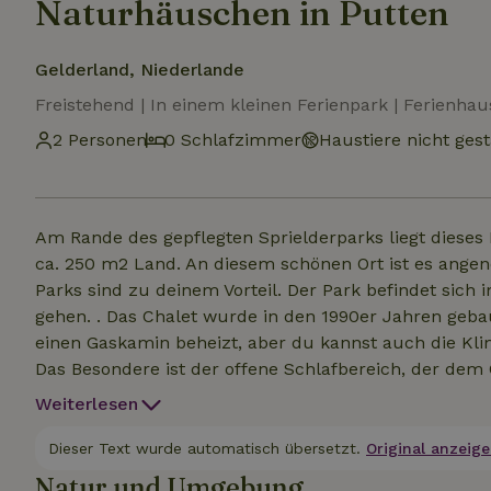
Naturhäuschen in Putten
Gelderland, Niederlande
Freistehend | In einem kleinen Ferienpark | Ferienhau
2 Personen
0 Schlafzimmer
Haustiere nicht gest
Am Rande des gepflegten Sprielderparks liegt diese
ca. 250 m2 Land. An diesem schönen Ort ist es ange
Parks sind zu deinem Vorteil. Der Park befindet sich
gehen. . Das Chalet wurde in den 1990er Jahren gebau
einen Gaskamin beheizt, aber du kannst auch die Kl
Das Besondere ist der offene Schlafbereich, der dem
Chalet befindet sich ein großer Abstellraum, in dem 
Weiterlesen
Garten verfügt über eine erhöhte Terrasse mit Glasw
Sonne vor dem Wind genießen kannst. Außerdem bietet
Dieser Text wurde automatisch übersetzt.
Original anzeige
und einen Teil Sonne.
Natur und Umgebung