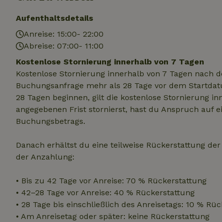
.na
_nhftconstraint_
Aufenthaltsdetails
_ga_JRK1QL37RY
calendar
test_cookie
Go
Anreise: 15:00- 22:00
.do
_nhft_safety-depo
Abreise: 07:00- 11:00
Kostenlose Stornierung innerhalb von 7 Tagen
Kostenlose Stornierung innerhalb von 7 Tagen nach d
_nhft_search-geo
Buchungsanfrage mehr als 28 Tage vor dem Startdatu
28 Tagen beginnen, gilt die kostenlose Stornierung i
angegebenen Frist stornierst, hast du Anspruch auf e
_nhft_privacy-pol
Buchungsbetrags.
_nhft_user-creat
Danach erhältst du eine teilweise Rückerstattung de
der Anzahlung:
_nhft_term-searc
• Bis zu 42 Tage vor Anreise: 70 % Rückerstattung
• 42–28 Tage vor Anreise: 40 % Rückerstattung
_nhftconstraint_p
• 28 Tage bis einschließlich des Anreisetags: 10 % Rü
policy
• Am Anreisetag oder später: keine Rückerstattung