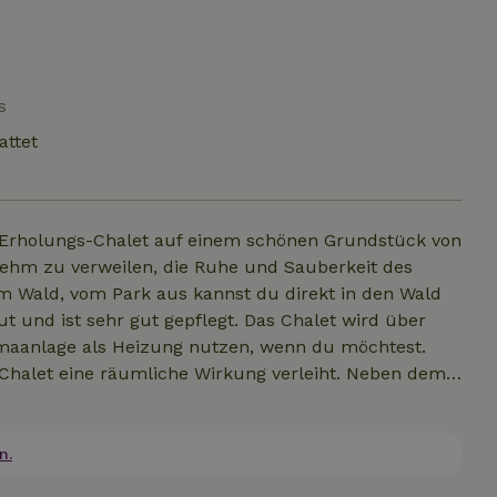
s
attet
s Erholungs-Chalet auf einem schönen Grundstück von
nehm zu verweilen, die Ruhe und Sauberkeit des
 im Wald, vom Park aus kannst du direkt in den Wald
t und ist sehr gut gepflegt. Das Chalet wird über
imaanlage als Heizung nutzen, wenn du möchtest.
 Chalet eine räumliche Wirkung verleiht. Neben dem
du z.B. deine Fahrräder unterbringen kannst. Der
indschutz und Beeten mit Grünpflanzen, damit du die
 der Garten zu jeder Tageszeit einen Teil Schatten
n.