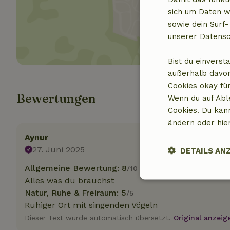
Standor
sich um Daten w
sowie dein Surf-
unserer Datensc
Bist du einverst
außerhalb davon
Cookies okay für
Bewertungen
Wenn du auf Abl
Cookies. Du kan
ändern oder hie
Aynur
27. Juni 2025
DETAILS AN
Allgemeine Bewertung: 8
/10
Alles was du brauchst
Unbedingt
erforderlich
Natur, Ruhe & Freiraum: 5
/5
Ruhiger Ort mit singenden Vögeln
Dieser Text wurde automatisch übersetzt.
Original anzeig