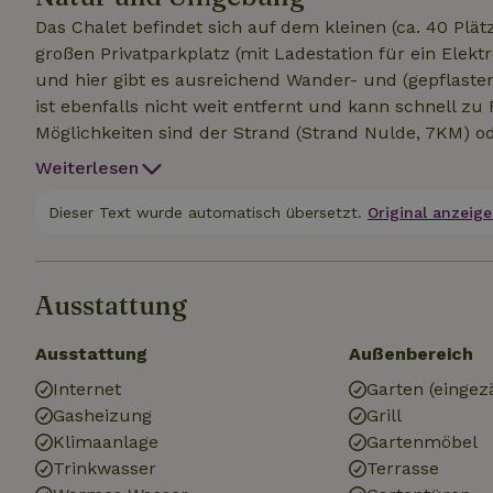
Das Chalet befindet sich auf dem kleinen (ca. 40 Plät
großen Privatparkplatz (mit Ladestation für ein Elekt
und hier gibt es ausreichend Wander- und (gepflasterte) Radwege zu
ist ebenfalls nicht weit entfernt und kann schnell z
Möglichkeiten sind der Strand (Strand Nulde, 7KM) od
Weiterlesen
Dieser Text wurde automatisch übersetzt.
Original anzeige
Ausstattung
Ausstattung
Außenbereich
Internet
Garten (eingez
Gasheizung
Grill
Klimaanlage
Gartenmöbel
Trinkwasser
Terrasse