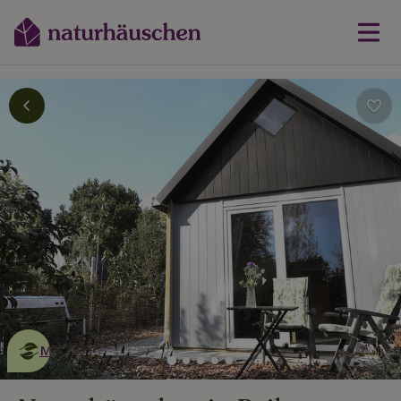
Dies ist ein
umweltschonendes
Naturhäuschen
Mehr erfahren