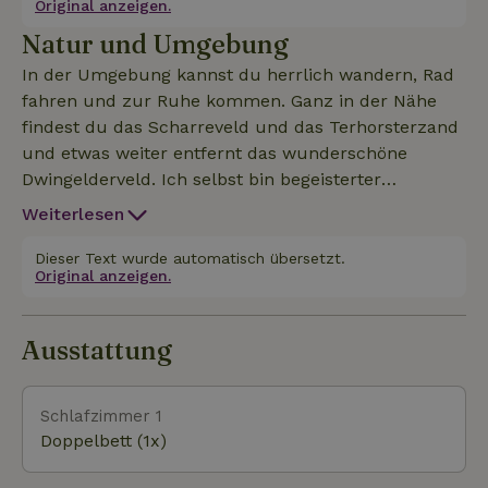
Original anzeigen.
einem Badezimmer besteht. Außerdem kannst du
Natur und Umgebung
dich herrlich in der Sauna entspannen (gegen
Gebühr). Du hast einen eigenen Eingang und kannst
In der Umgebung kannst du herrlich wandern, Rad
dein Fahrrad in meiner Scheune unterstellen. Das
fahren und zur Ruhe kommen. Ganz in der Nähe
Häuschen ist komplett energieneutral und mit
findest du das Scharreveld und das Terhorsterzand
Sonnenkollektoren ausgestattet. Es gibt eine
und etwas weiter entfernt das wunderschöne
Ladestation für dein Fahrrad und gegebenenfalls
Dwingelderveld. Ich selbst bin begeisterter
auch die Möglichkeit, eine Ladestation für ein
Radfahrer und gebe dir gerne Tipps zu den
Weiterlesen
Elektroauto zu nutzen (gegen Gebühr).
schönsten MTB- und Radwegen. Ebenfalls mit dem
Fahrrad erreichbar sind das Hijkerveld, das
Dieser Text wurde automatisch übersetzt.
Original anzeigen.
Gedenkzentrum Kamp Westerbork und das
Museumsdorf Orvelte. In der Nähe gibt es auch
zahlreiche Restaurants, in denen du ganz einfach
Ausstattung
oder ausgiebig essen kannst.
Schlafzimmer 1
Doppelbett (1x)