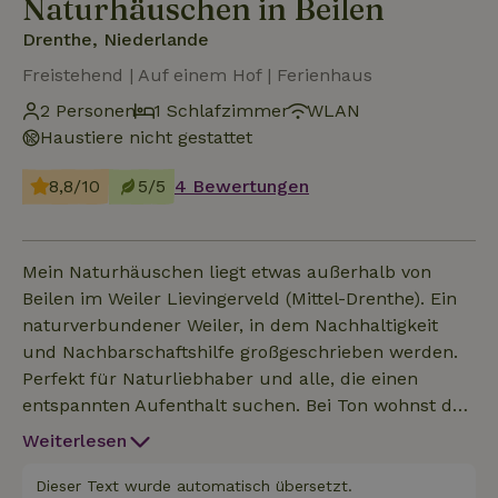
Naturhäuschen in Beilen
Drenthe, Niederlande
Freistehend | Auf einem Hof | Ferienhaus
2 Personen
1 Schlafzimmer
WLAN
Haustiere nicht gestattet
8,8/10
5/5
4 Bewertungen
Mein Naturhäuschen liegt etwas außerhalb von
Beilen im Weiler Lievingerveld (Mittel-Drenthe). Ein
naturverbundener Weiler, in dem Nachhaltigkeit
und Nachbarschaftshilfe großgeschrieben werden.
Perfekt für Naturliebhaber und alle, die einen
entspannten Aufenthalt suchen. Bei Ton wohnst du
in einem freistehenden Häuschen, das aus einem
Weiterlesen
kleinen Wohnzimmer mit Küche und Schiebetür
zur eigenen Terrasse, einem Schlafzimmer und
Dieser Text wurde automatisch übersetzt.