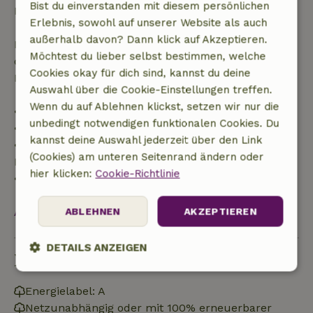
Bist du einverstanden mit diesem persönlichen
Buchungsbetrags.
Erlebnis, sowohl auf unserer Website als auch
außerhalb davon? Dann klick auf Akzeptieren.
Danach erhältst du eine teilweise Rückerstattung
Möchtest du lieber selbst bestimmen, welche
der Reisekosten und eine 100-prozentige
Cookies okay für dich sind, kannst du deine
Rückerstattung der Anzahlung:
Auswahl über die Cookie-Einstellungen treffen.
Wenn du auf Ablehnen klickst, setzen wir nur die
• Bis zu 42 Tage vor Anreise: 70 % Rückerstattung
unbedingt notwendigen funktionalen Cookies. Du
• 42–28 Tage vor Anreise: 40 % Rückerstattung
kannst deine Auswahl jederzeit über den Link
• 28 Tage bis einschließlich des Anreisetags: 10 %
(Cookies) am unteren Seitenrand ändern oder
Rückerstattung
hier klicken:
Cookie-Richtlinie
• Am Anreisetag oder später: keine Rückerstattung
Alles ansehen
ABLEHNEN
AKZEPTIEREN
DETAILS ANZEIGEN
Nachhaltigkeit
Unbedingt
Performance
Targeting
erforderlich
Energielabel: A
Netzunabhängig oder mit 100% erneuerbarer