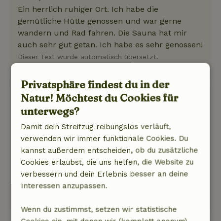
Ein herrlich ruhiger Ort. Ich habe die
gemütliche Hütte genossen und war gerne
wandern und Rad fahren. Die Sauna hat mir
auch sehr gut getan. Ich habe es sehr genossen!
Dieser Text wurde automatisch übersetzt.
Original anzeigen.
Privatsphäre findest du in der
Natur! Möchtest du Cookies für
Monique
28. Oktober 2024
unterwegs?
Allgemeine Bewertung: 9
/10
Damit dein Streifzug reibungslos verläuft,
Gut für Körper und Geist
verwenden wir immer funktionale Cookies. Du
Natur, Ruhe & Freiraum: 5
/5
kannst außerdem entscheiden, ob du zusätzliche
Schönes Tiny House, mit Sauna und Whirlpool.
Cookies erlaubst, die uns helfen, die Website zu
Und ein sehr freundlicher Empfang.
verbessern und dein Erlebnis besser an deine
Dieser Text wurde automatisch übersetzt.
Interessen anzupassen.
Original anzeigen.
Wenn du zustimmst, setzen wir statistische