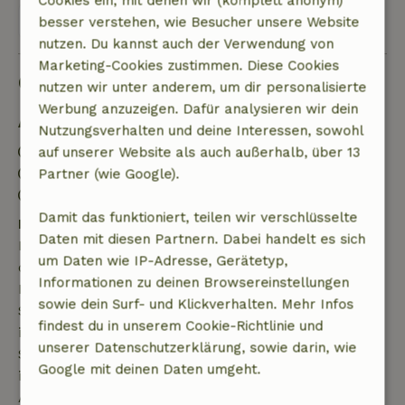
Cookies ein, mit denen wir (komplett anonym)
Alle 4 Bewertungen anzeigen
besser verstehen, wie Besucher unsere Website
nutzen. Du kannst auch der Verwendung von
Marketing-Cookies zustimmen. Diese Cookies
Gut zu wissen
nutzen wir unter anderem, um dir personalisierte
Werbung anzuzeigen. Dafür analysieren wir dein
Aufenthaltsdetails
Nutzungsverhalten und deine Interessen, sowohl
Anreise: 15:00- 20:00
auf unserer Website als auch außerhalb, über 13
Abreise: 08:00- 11:00
Partner (wie Google).
Kontaktloser Aufenthalt möglich
Damit das funktioniert, teilen wir verschlüsselte
Kostenlose Stornierung innerhalb von 7 Tagen
Daten mit diesen Partnern. Dabei handelt es sich
Kostenlose Stornierung innerhalb von 7 Tagen nach
um Daten wie IP-Adresse, Gerätetyp,
deiner Buchungsbestätigung, sofern die
Informationen zu deinen Browsereinstellungen
Buchungsanfrage mehr als 28 Tage vor dem
sowie dein Surf- und Klickverhalten. Mehr Infos
Startdatum gestellt wurde. Bei Buchungen, die
findest du in unserem Cookie-Richtlinie und
innerhalb von 28 Tagen beginnen, gilt die kostenlose
unserer Datenschutzerklärung, sowie darin, wie
Stornierung innerhalb von 24 Stunden. Wenn du
Google mit deinen Daten umgeht.
innerhalb der angegebenen Frist stornierst, hast du
Anspruch auf eine vollständige Rückerstattung des