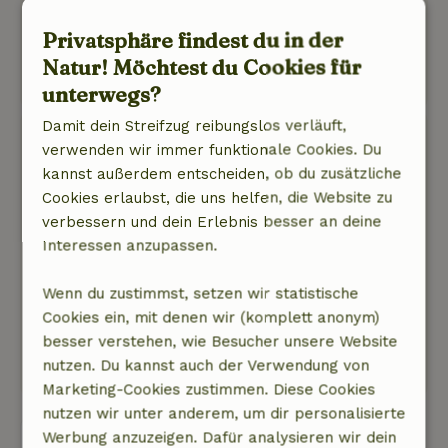
spektakulär - ein ganz anderer Eindruck von
den Niederlanden.
Privatsphäre findest du in der
Dieser Text wurde automatisch übersetzt.
Natur! Möchtest du Cookies für
Original anzeigen.
unterwegs?
Damit dein Streifzug reibungslos verläuft,
Frederice
verwenden wir immer funktionale Cookies. Du
18. September 2025
kannst außerdem entscheiden, ob du zusätzliche
Allgemeine Bewertung: 10
Cookies erlaubst, die uns helfen, die Website zu
/10
Sauberes Haus. Luxuriöse Zimmer und
verbessern und dein Erlebnis besser an deine
Ausstattung, um die man sich kümmert
Interessen anzupassen.
Natur, Ruhe & Freiraum: 5
/5
Schönes Haus und die Umgebung ist herrlich
Wenn du zustimmst, setzen wir statistische
inmitten der Dünen
Cookies ein, mit denen wir (komplett anonym)
besser verstehen, wie Besucher unsere Website
Dieser Text wurde automatisch übersetzt.
nutzen. Du kannst auch der Verwendung von
Original anzeigen.
Marketing-Cookies zustimmen. Diese Cookies
nutzen wir unter anderem, um dir personalisierte
Alle 23 Bewertungen anzeigen
Werbung anzuzeigen. Dafür analysieren wir dein