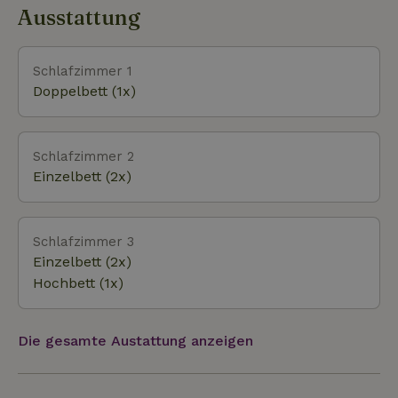
Dünenmulden. Der Strand ist breit, sauber und
Ausstattung
ruhig; es gibt keine Strandpavillons. Wenn du es
belebter wünschst, findest du etwas weiter die
Straße hinunter einige Strandbars und gute
Schlafzimmer 1
Restaurants. Der Nordseestrand in der Nähe des
Doppelbett (1x)
Leuchtturms ist als Familien-/Sportstrand
ausgewiesen, was bedeutet, dass Surfen und Kiten
erlaubt sind und Hunde tagsüber an der Leine
Schlafzimmer 2
geführt werden müssen.
Einzelbett (2x)
Schlafzimmer 3
Einzelbett (2x)
Hochbett (1x)
Die gesamte Austattung anzeigen