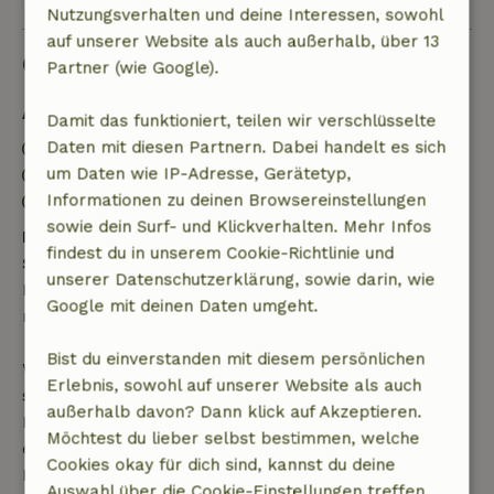
Nutzungsverhalten und deine Interessen, sowohl
auf unserer Website als auch außerhalb, über 13
Gut zu wissen
Partner (wie Google).
Aufenthaltsdetails
Damit das funktioniert, teilen wir verschlüsselte
Daten mit diesen Partnern. Dabei handelt es sich
Anreise: 16:00- 22:00
um Daten wie IP-Adresse, Gerätetyp,
Abreise: 07:00- 10:00
Informationen zu deinen Browsereinstellungen
Kontaktloser Aufenthalt möglich
sowie dein Surf- und Klickverhalten. Mehr Infos
Kostenlose Stornierung innerhalb von 24
findest du in unserem Cookie-Richtlinie und
Stunden
unserer Datenschutzerklärung, sowie darin, wie
Kostenlose Stornierung innerhalb von 24 Stunden
Google mit deinen Daten umgeht.
nach deiner Buchungsbestätigung.
Bist du einverstanden mit diesem persönlichen
Wenn du innerhalb der angegebenen Frist
Erlebnis, sowohl auf unserer Website als auch
stornierst, hast du Anspruch auf eine vollständige
außerhalb davon? Dann klick auf Akzeptieren.
Rückerstattung des Buchungsbetrags. Danach
Möchtest du lieber selbst bestimmen, welche
erhältst du eine teilweise Rückerstattung der
Cookies okay für dich sind, kannst du deine
Reisekosten und eine 100-prozentige
Auswahl über die Cookie-Einstellungen treffen.