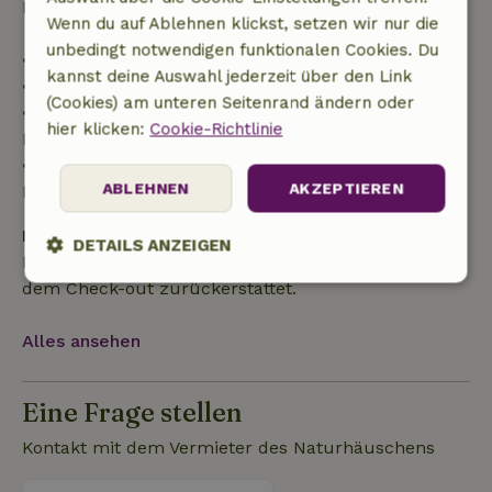
Rückerstattung der Anzahlung:
Wenn du auf Ablehnen klickst, setzen wir nur die
unbedingt notwendigen funktionalen Cookies. Du
• bis zu 42 Tage vor Anreise: 70 % Rückerstattung
kannst deine Auswahl jederzeit über den Link
• 42–28 Tage vor Anreise: 40 % Rückerstattung
(Cookies) am unteren Seitenrand ändern oder
• ab 28 Tage bis zum Tag der Anreise: 10 %
hier klicken:
Cookie-Richtlinie
Rückerstattung
• am Tag der Anreise oder später: keine
ABLEHNEN
AKZEPTIEREN
Rückerstattung
Kaution
DETAILS ANZEIGEN
Es gilt eine Kaution von 300,00 €. Sie wird dir nach
dem Check-out zurückerstattet.
Unbedingt
Performance
Targeting
erforderlich
Alles ansehen
Funktionalität
Unklassifizierte
Eine Frage stellen
Kontakt mit dem Vermieter des Naturhäuschens