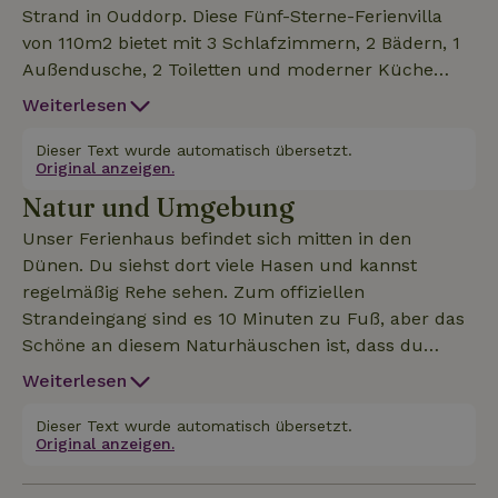
Strand in Ouddorp. Diese Fünf-Sterne-Ferienvilla
von 110m2 bietet mit 3 Schlafzimmern, 2 Bädern, 1
Außendusche, 2 Toiletten und moderner Küche
allen Luxus und Komfort für 8 Personen. Diese
Weiterlesen
Unterkunft hat einen großen Garten und ist auch
für 2 Familien geeignet. Das Naturhäuschen liegt
Dieser Text wurde automatisch übersetzt.
Original anzeigen.
mitten im Naturschutzgebiet in der Nähe des
Natur und Umgebung
monumentalen Leuchtturms von Ouddorp. Als i-
Tüpfelchen verfügt dieses Ferienhaus über eine
Unser Ferienhaus befindet sich mitten in den
freistehende Privatsauna auf dem höchsten Punkt
Dünen. Du siehst dort viele Hasen und kannst
der Düne. Durch das Fenster dieser Zedernholz
regelmäßig Rehe sehen. Zum offiziellen
Sauna hast du einen fantastischen Blick über das
Strandeingang sind es 10 Minuten zu Fuß, aber das
Dünental. Bei Lounge-Musik und beruhigendem
Schöne an diesem Naturhäuschen ist, dass du
Licht ist diese Sauna die ultimative Entspannung
einen privaten Weg hast, der direkt zur Nordsee
Weiterlesen
nach einem schönen Urlaubstag. Nach dem
führt. Nach einem etwa 8-minütigen Spaziergang
Saunagang (oder nach einem schönen Tag am
quer durch das Naturschutzgebiet stehst du mit
Dieser Text wurde automatisch übersetzt.
Strand) kannst du dich unter der Außendusche
Original anzeigen.
den Füßen im Wasser. Wenn es windig ist, findest du
abduschen. Inklusive Bettwäsche. Netflix inklusive.
Schutz in einer der vielen verlassenen