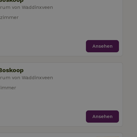
trum von Waddinxveen
fzimmer
Ansehen
 Boskoop
trum von Waddinxveen
zimmer
Ansehen