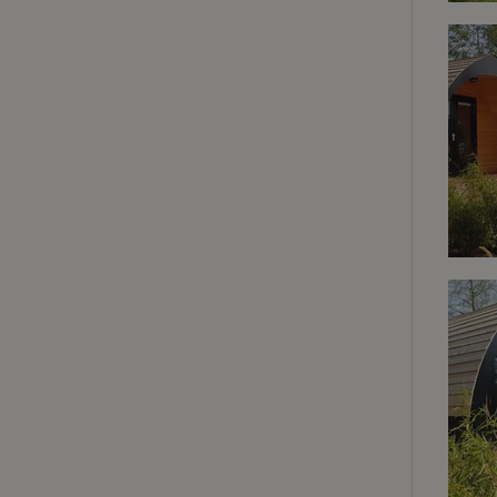
.na
_nhftconstraint_
_ga_JRK1QL37RY
calendar
test_cookie
Go
.do
_nhft_safety-depo
_nhft_search-geo
_nhft_privacy-pol
_nhft_user-creat
_nhft_term-searc
_nhftconstraint_p
policy