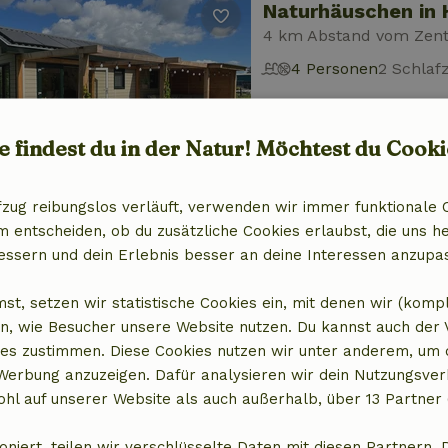
Naturhäuschen in
4 km Abstand vom Zen
4 Personen
2 Schla
e findest du in der Natur! Möchtest du Cooki
fzug reibungslos verläuft, verwenden wir immer funktionale 
entscheiden, ob du zusätzliche Cookies erlaubst, die uns he
Naturhäuschen in
essern und dein Erlebnis besser an deine Interessen anzupa
4 km Abstand vom Zen
6 Personen
3 Schlaf
st, setzen wir statistische Cookies ein, mit denen wir (komp
n, wie Besucher unsere Website nutzen. Du kannst auch der
es zustimmen. Diese Cookies nutzen wir unter anderem, um 
 Werbung anzuzeigen. Dafür analysieren wir dein Nutzungsver
hl auf unserer Website als auch außerhalb, über 13 Partner 
oniert, teilen wir verschlüsselte Daten mit diesen Partnern. 