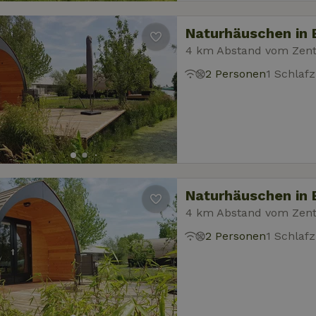
Berechnung von Besucher-, Sitzungs- u
freigegeben werden.
turhaeuschen.de
Informationen darüber, wie der Endbenutzer 
Kampagnendaten für die Site-Analysebe
sowie über Werbung, die der Endbenutzer m
new-
www.naturhaeuschen.de
Session
This cookie is used t
dem Besuch dieser Website gesehen hat.
Naturhäuschen in
.naturhaeuschen.de
1 Jahr 1
Dieses Cookie wird von Google Analyti
features before they 
Monat
den Sitzungsstatus beizubehalten.
all users.
ogle LLC
14 Minuten
Dieses Cookie wird von DoubleClick (im Besi
4 km Abstand vom Zen
ubleclick.net
59
gesetzt, um festzustellen, ob der Browser d
sit-refund
www.naturhaeuschen.de
Session
Dieses Cookie wird 
Sekunden
Besuchers Cookies unterstützt.
neue Funktionen inte
2 Personen
1 Schlaf
testen, bevor sie für
freigegeben werden.
-json
www.naturhaeuschen.de
Session
Dieses Cookie wird 
neue Funktionen inte
testen, bevor sie für
freigegeben werden.
icy
www.naturhaeuschen.de
Session
This cookie is used t
features before they 
all users.
Naturhäuschen in
e-account
www.naturhaeuschen.de
Session
This cookie is used t
4 km Abstand vom Zen
features before they 
all users.
2 Personen
1 Schlaf
h
www.naturhaeuschen.de
Session
This cookie is used t
features before they 
all users.
rivacy-
www.naturhaeuschen.de
Session
This cookie is used t
features before they 
all users.