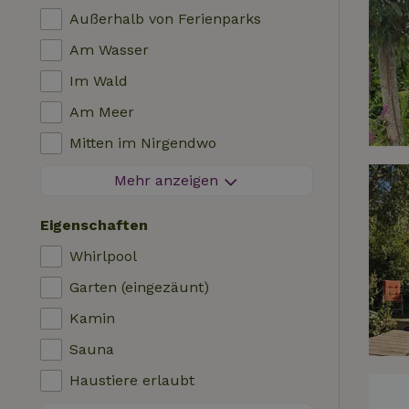
Außerhalb von Ferienparks
Am Wasser
Im Wald
Am Meer
Mitten im Nirgendwo
Zwischen Feldern
Mehr anzeigen
Besondere Aussicht
Eigenschaften
Auf einem Polder
Whirlpool
In den Bergen
Garten (eingezäunt)
Abgeschieden
Kamin
Im Obstgarten
Sauna
Angelmöglichkeiten in der Nähe
Haustiere erlaubt