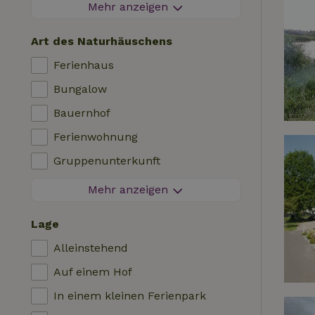
Feuerwerksfreier Bereich
Mehr anzeigen
Kontaktloser Aufenthalt
Art des Naturhäuschens
Sofortige Buchung
Ferienhaus
Waschmaschine
Bungalow
Geschirrspülmaschine
Bauernhof
Gartenmöbel
Ferienwohnung
Internetzugang (WLAN)
Gruppenunterkunft
Kühlschrank mit Gefrierfach
Tiny House
Mehr anzeigen
Garten
Bed & Breakfast
TV
Lage
Landhaus
Internet
Alleinstehend
Chalet
Ofen
Auf einem Hof
Villa
Grill
In einem kleinen Ferienpark
Glamping
Heizung (zentral)