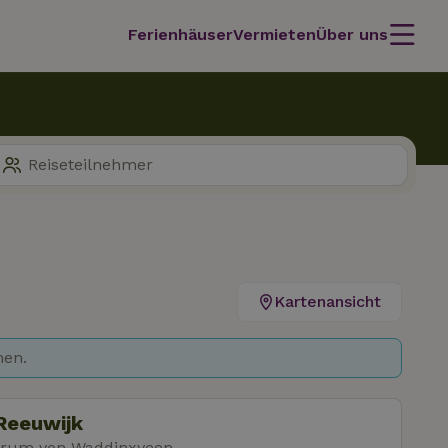
Ferienhäuser
Vermieten
Über uns
Kartenansicht
hen.
Reeuwijk
trum von Waddinxveen