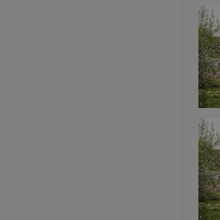
Unbedin
Unbedingt erforder
und die Kontoverwa
verwendet werden.
Name
CookieScriptCons
Name
Name
Name
Name
Anb
_ga
_nhftconstraint_t
recently_viewed
search
IDE
Go
.do
_nhft_new-calend
_gcl_au
Go