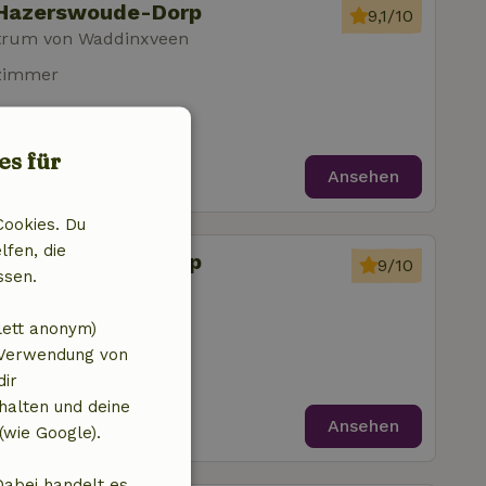
 Hazerswoude-Dorp
9,1/10
trum von Waddinxveen
fzimmer
es für
Ansehen
Cookies. Du
lfen, die
 Hazerswoude-Dorp
9/10
ssen.
trum von Waddinxveen
zimmer
lett anonym)
 Verwendung von
dir
halten und deine
Ansehen
(wie Google).
Dabei handelt es