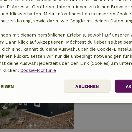
Naturhäuschen in
ie IP-Adresse, Gerätetyp, Informationen zu deinen Browsere
 und Klickverhalten. Mehr Infos findest du in unserem Cookie-
4 km Abstand vom Zen
hutzerklärung, sowie darin, wie Google mit deinen Daten um
3 Personen
1 Schlaf
anden mit diesem persönlichen Erlebnis, sowohl auf unserer 
? Dann klick auf Akzeptieren. Möchtest du lieber selbst be
 dich sind, kannst du deine Auswahl über die Cookie-Einstell
ehnen klickst, setzen wir nur die unbedingt notwendigen funk
nst deine Auswahl jederzeit über den Link (Cookies) am unter
r klicken:
Cookie-Richtlinie
Naturhäuschen in
4 km Abstand vom Zen
ZEIGEN
ABLEHNEN
AK
4 Personen
1 Schlaf
Performance
Targeting
Funktionalität