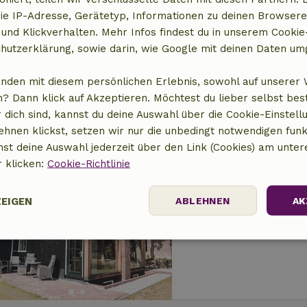
Naturhäuschen in 
ie IP-Adresse, Gerätetyp, Informationen zu deinen Browsere
 und Klickverhalten. Mehr Infos findest du in unserem Cookie-
2 km Abstand vom Zen
hutzerklärung, sowie darin, wie Google mit deinen Daten um
2 Personen
1 Schlaf
anden mit diesem persönlichen Erlebnis, sowohl auf unserer 
? Dann klick auf Akzeptieren. Möchtest du lieber selbst be
 dich sind, kannst du deine Auswahl über die Cookie-Einstell
ehnen klickst, setzen wir nur die unbedingt notwendigen funk
nst deine Auswahl jederzeit über den Link (Cookies) am unter
r klicken:
Cookie-Richtlinie
Naturhäuschen in 
2 km Abstand vom Zen
ZEIGEN
ABLEHNEN
AK
4 Personen
3 Schla
Performance
Targeting
Funktionalität