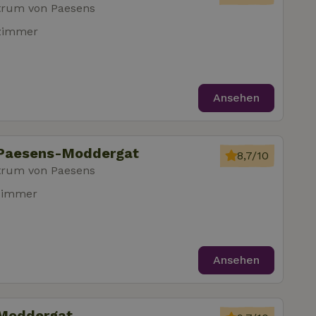
trum von Paesens
fzimmer
Ansehen
 Paesens-Moddergat
8,7/10
trum von Paesens
zimmer
Ansehen
 Moddergat