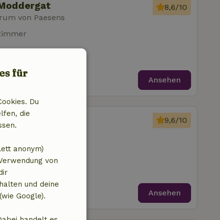
 Moddergat
8,6/10
rum von Paesens
fzimmer
es für
Ansehen
Cookies. Du
lfen, die
Ljussens
9,6/10
ssen.
trum von Paesens
lett anonym)
 Verwendung von
dir
halten und deine
Ansehen
(wie Google).
Dabei handelt es