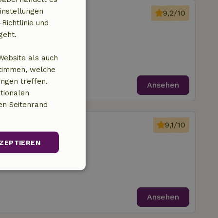
Ljussens
instellungen
9,2/10
Richtlinie und
trum von Paesens
geht.
zimmer
Website als auch
stimmen, welche
ungen treffen.
Ansehen
tionalen
en Seitenrand
Lioessens
9,1/10
trum von Paesens
ZEPTIEREN
fzimmer
Unklassifizierte
Ansehen