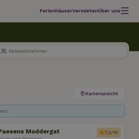
Ferienhäuser
Vermieten
Über uns
Kartenansicht
hen.
 Paesens Moddergat
7,2/10
trum von Paesens