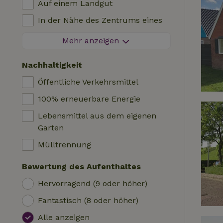
Auf einem Landgut
Blockhütte
Kinderstuhl
In der Nähe des Zentrums eines
Unterkunft
Kinderbett
Dorfes
Mehr anzeigen
Wohnmobil
Bad
Am Rande eines Dorfes
Hütte
Nachhaltigkeit
Autoladestation
Auf einer Insel
Safari-Zelt
Öffentliche Verkehrsmittel
Schwimmbecken (geteilt)
Campingplatz
100% erneuerbare Energie
Rollstuhlfreundlich
Jurte
Lebensmittel aus dem eigenen
Schwimmbecken (privat)
Boot
Garten
Baumhaus
Mülltrennung
Wikkelhaus
Bewertung des Aufenthaltes
Hervorragend (9 oder höher)
Fantastisch (8 oder höher)
Alle anzeigen