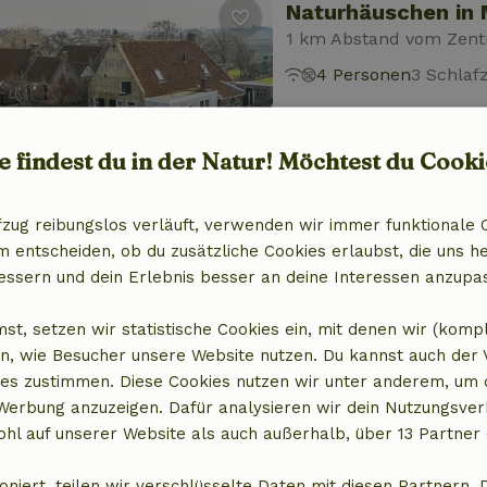
Naturhäuschen in
1 km Abstand vom Zent
4 Personen
3 Schla
e findest du in der Natur! Möchtest du Cooki
fzug reibungslos verläuft, verwenden wir immer funktionale 
entscheiden, ob du zusätzliche Cookies erlaubst, die uns he
Naturhäuschen in 
essern und dein Erlebnis besser an deine Interessen anzupa
2 km Abstand vom Zen
2 Personen
st, setzen wir statistische Cookies ein, mit denen wir (komp
n, wie Besucher unsere Website nutzen. Du kannst auch der
es zustimmen. Diese Cookies nutzen wir unter anderem, um 
 Werbung anzuzeigen. Dafür analysieren wir dein Nutzungsver
hl auf unserer Website als auch außerhalb, über 13 Partner 
oniert, teilen wir verschlüsselte Daten mit diesen Partnern. 