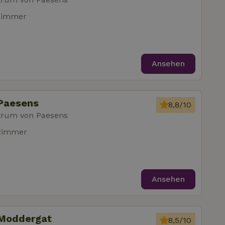
zimmer
Ansehen
 Paesens
8,8/10
trum von Paesens
fzimmer
Ansehen
 Moddergat
8,5/10