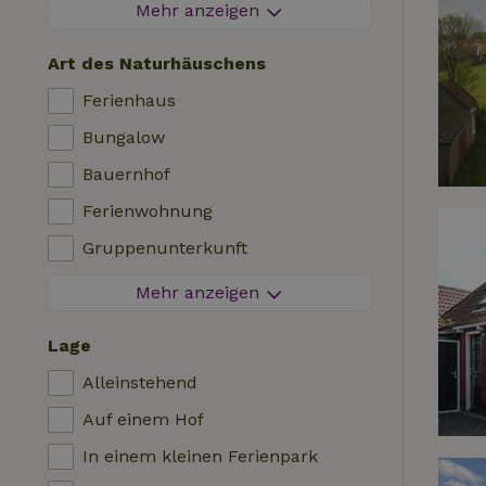
Feuerwerksfreier Bereich
Mehr anzeigen
Kontaktloser Aufenthalt
Art des Naturhäuschens
Sofortige Buchung
Ferienhaus
Waschmaschine
Bungalow
Geschirrspülmaschine
Bauernhof
Gartenmöbel
Ferienwohnung
Internetzugang (WLAN)
Gruppenunterkunft
Kühlschrank mit Gefrierfach
Tiny House
Mehr anzeigen
Garten
Bed & Breakfast
TV
Lage
Landhaus
Internet
Alleinstehend
Chalet
Ofen
Auf einem Hof
Villa
Grill
In einem kleinen Ferienpark
Glamping
Heizung (zentral)