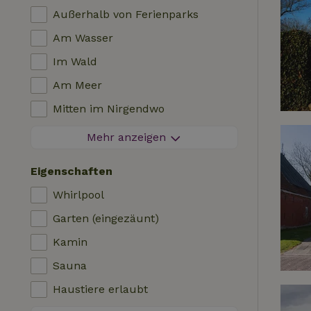
Außerhalb von Ferienparks
Am Wasser
Im Wald
Am Meer
Mitten im Nirgendwo
Zwischen Feldern
Mehr anzeigen
Besondere Aussicht
Eigenschaften
Auf einem Polder
Whirlpool
In den Bergen
Garten (eingezäunt)
Abgeschieden
Kamin
Im Obstgarten
Sauna
Angelmöglichkeiten in der Nähe
Haustiere erlaubt