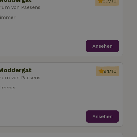
9,7/10
rum von Paesens
zimmer
Ansehen
 Moddergat
9,1/10
rum von Paesens
zimmer
Ansehen