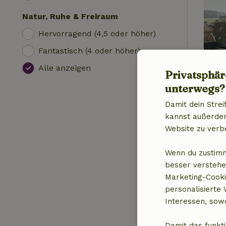
Natur, Ruhe & Freiraum
Hervorragend (4,5 oder höher)
Fantastisch (4 oder höher)
Alle anzeigen
Privatsphär
unterwegs?
Damit dein Strei
kannst außerdem 
Website zu verb
Wenn du zustimm
besser verstehe
Marketing-Cooki
personalisierte
Interessen, sowo
Damit das funkti