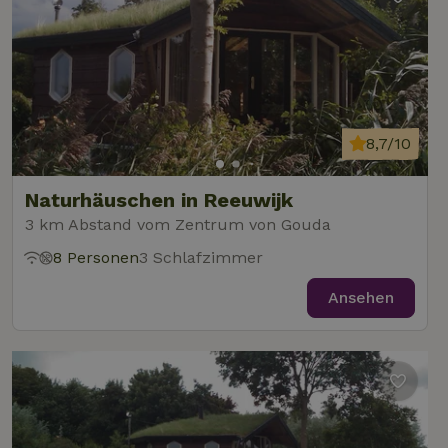
8,7/10
Naturhäuschen in Reeuwijk
3 km Abstand vom Zentrum von Gouda
8 Personen
3 Schlafzimmer
Ansehen