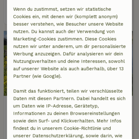
3 Personen
1 Schlafzimmer
Wenn du zustimmst, setzen wir statistische
Ansehen
Cookies ein, mit denen wir (komplett anonym)
besser verstehen, wie Besucher unsere Website
nutzen. Du kannst auch der Verwendung von
Marketing-Cookies zustimmen. Diese Cookies
nutzen wir unter anderem, um dir personalisierte
Werbung anzuzeigen. Dafür analysieren wir dein
Nutzungsverhalten und deine Interessen, sowohl
auf unserer Website als auch außerhalb, über 13
Partner (wie Google).
8,2/10
Damit das funktioniert, teilen wir verschlüsselte
Daten mit diesen Partnern. Dabei handelt es sich
Naturhäuschen in Reeuwijk
um Daten wie IP-Adresse, Gerätetyp,
4 km Abstand vom Zentrum von Gouda
Informationen zu deinen Browsereinstellungen
sowie dein Surf- und Klickverhalten. Mehr Infos
4 Personen
2 Schlafzimmer
findest du in unserem Cookie-Richtlinie und
Ansehen
unserer Datenschutzerklärung, sowie darin, wie