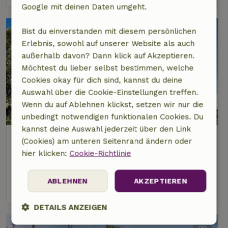
Google mit deinen Daten umgeht.
Bist du einverstanden mit diesem persönlichen
Erlebnis, sowohl auf unserer Website als auch
außerhalb davon? Dann klick auf Akzeptieren.
Möchtest du lieber selbst bestimmen, welche
Cookies okay für dich sind, kannst du deine
Auswahl über die Cookie-Einstellungen treffen.
Wenn du auf Ablehnen klickst, setzen wir nur die
9,5/10
unbedingt notwendigen funktionalen Cookies. Du
kannst deine Auswahl jederzeit über den Link
Naturhäuschen in Stolwijk
(Cookies) am unteren Seitenrand ändern oder
5 km Abstand vom Zentrum von Gouda
hier klicken:
Cookie-Richtlinie
2 Personen
1 Schlafzimmer
ABLEHNEN
AKZEPTIEREN
Ansehen
DETAILS ANZEIGEN