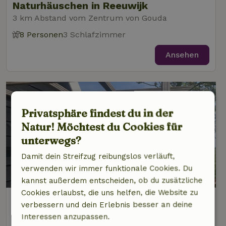
Naturhäuschen in Reeuwijk
3 km Abstand vom Zentrum von Gouda
8 Personen
3 Schlafzimmer
Ansehen
Privatsphäre findest du in der
Natur! Möchtest du Cookies für
unterwegs?
Damit dein Streifzug reibungslos verläuft,
verwenden wir immer funktionale Cookies. Du
8,9/10
kannst außerdem entscheiden, ob du zusätzliche
Cookies erlaubst, die uns helfen, die Website zu
Naturhäuschen in Gouderak
verbessern und dein Erlebnis besser an deine
3 km Abstand vom Zentrum von Gouda
Interessen anzupassen.