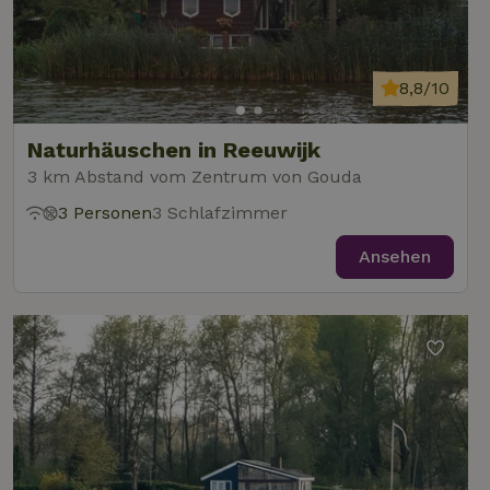
8,8/10
Naturhäuschen in Reeuwijk
3 km Abstand vom Zentrum von Gouda
3 Personen
3 Schlafzimmer
Ansehen