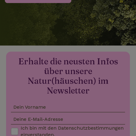
_nhftconstraint_search-
www.naturhaeuschen.de
Sess
group-locations
_nhftconstraint_search-
www.naturhaeuschen.de
Sess
lowest-price
Erhalte die neusten Infos
über unsere
_nhftconstraint_translations
www.naturhaeuschen.de
Sess
Natur(häuschen) im
Newsletter
Dein Vorname
_nhftconstraint_search-
www.naturhaeuschen.de
Sess
geo-json
Deine E-Mail-Adresse
Ich bin mit den
Datenschutzbestimmungen
einverstanden.