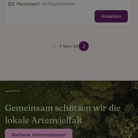
2 Personen
1 Schlafzimmer
_nhftconstraint_user-
www.naturhaeuschen.de
Sess
Ansehen
create-account
nature_house_session
www.naturhaeuschen.de
1 Wo
1 Von 34
_nhft_open-gds-onboarding
www.naturhaeuschen.de
Sess
_nhftconstraint_open-gds-
www.naturhaeuschen.de
Sess
onboarding
Gemeinsam schützen wir die
lokale Artenvielfalt
_nhftconstraint_safety-
www.naturhaeuschen.de
Sess
deposit-refund
Weitere Informationen