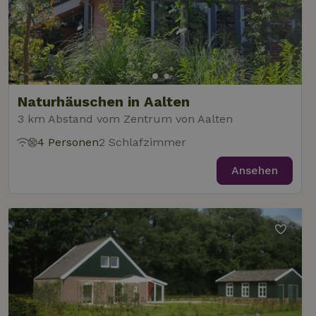
Diens
Einwil
für B
speic
Banne
Scrip
ordnu
funkti
Naturhäuschen in Aalten
3 km Abstand vom Zentrum von Aalten
Name
Name
Anbieter
Anbieter
/
Domäne
/
Domäne
Ablaufdatum
Ablauf
4 Personen
2 Schlafzimmer
Name
Anbieter
/
Domäne
Ablaufdatum
Beschreib
_nhftconstraint_term-
recently_viewed_houses
www.naturhaeuschen.de
www.naturhaeuschen.de
Session
Sess
search
_ga
Google LLC
1 Jahr 1
Dieser Coo
Ansehen
Name
Anbieter
/
Domäne
Ablaufdatum
Beschreibung
.naturhaeuschen.de
Monat
Name ist m
Google-Datenschutzerklärung
Google Uni
IDE
Google LLC
1 Jahr
Dieses Cookie
Analytics
.doubleclick.net
wird von
verknüpft. 
Doubleclick
eine wicht
gesetzt und
_nhft_new-calendar
www.naturhaeuschen.de
Sess
Aktualisie
enthält
am häufigs
Informationen
verwendet
darüber, wie
Analysedie
der
von Google
Endbenutzer
Dieses Coo
die Website
wird verwe
nutzt, sowie
um eindeut
über Werbung,
Benutzer z
die der