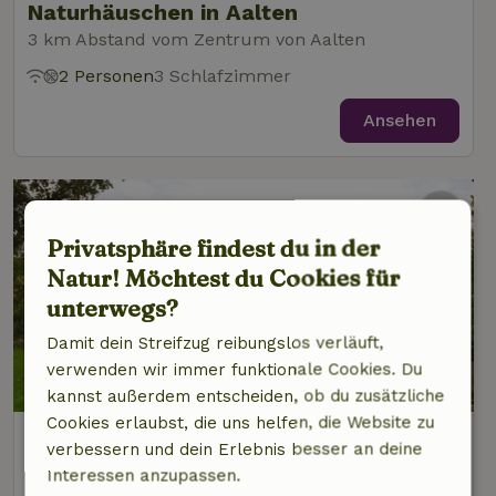
Naturhäuschen in Aalten
3 km Abstand vom Zentrum von Aalten
2 Personen
3 Schlafzimmer
Ansehen
Privatsphäre findest du in der
Natur! Möchtest du Cookies für
unterwegs?
Damit dein Streifzug reibungslos verläuft,
verwenden wir immer funktionale Cookies. Du
9,3/10
kannst außerdem entscheiden, ob du zusätzliche
Cookies erlaubst, die uns helfen, die Website zu
Naturhäuschen in Aalten
verbessern und dein Erlebnis besser an deine
3 km Abstand vom Zentrum von Aalten
Interessen anzupassen.