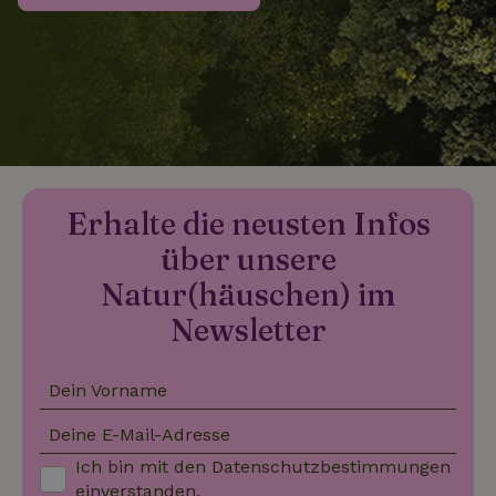
_nhftconstraint_search-
www.naturhaeuschen.de
Sess
group-locations
_nhftconstraint_search-
www.naturhaeuschen.de
Sess
lowest-price
Erhalte die neusten Infos
über unsere
_nhftconstraint_translations
www.naturhaeuschen.de
Sess
Natur(häuschen) im
Newsletter
Dein Vorname
_nhftconstraint_search-
www.naturhaeuschen.de
Sess
geo-json
Deine E-Mail-Adresse
Ich bin mit den
Datenschutzbestimmungen
einverstanden.