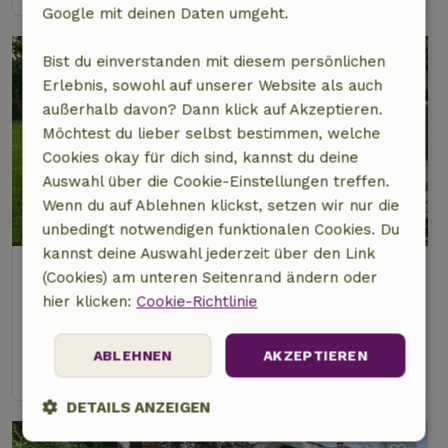
Google mit deinen Daten umgeht.
Bist du einverstanden mit diesem persönlichen
Erlebnis, sowohl auf unserer Website als auch
außerhalb davon? Dann klick auf Akzeptieren.
Möchtest du lieber selbst bestimmen, welche
Cookies okay für dich sind, kannst du deine
Auswahl über die Cookie-Einstellungen treffen.
Wenn du auf Ablehnen klickst, setzen wir nur die
9,1/10
unbedingt notwendigen funktionalen Cookies. Du
kannst deine Auswahl jederzeit über den Link
Naturhäuschen in Aalten
(Cookies) am unteren Seitenrand ändern oder
3 km Abstand vom Zentrum von Aalten
hier klicken:
Cookie-Richtlinie
6 Personen
3 Schlafzimmer
ABLEHNEN
AKZEPTIEREN
Ansehen
DETAILS ANZEIGEN