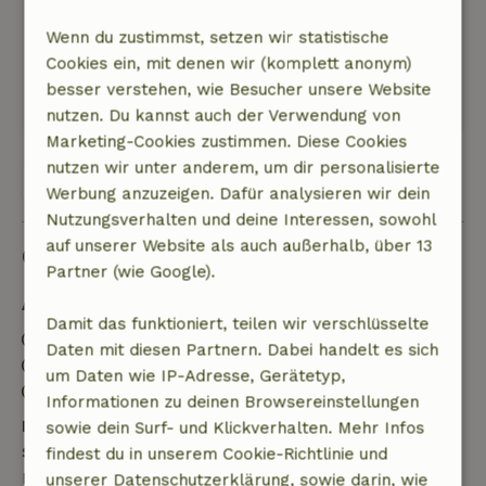
unglaublich dankbar. Wir kommen gerne
Wenn du zustimmst, setzen wir statistische
wieder!
Cookies ein, mit denen wir (komplett anonym)
Dieser Text wurde automatisch übersetzt.
besser verstehen, wie Besucher unsere Website
Original anzeigen.
nutzen. Du kannst auch der Verwendung von
Marketing-Cookies zustimmen. Diese Cookies
nutzen wir unter anderem, um dir personalisierte
Alle 2 Bewertungen anzeigen
Werbung anzuzeigen. Dafür analysieren wir dein
Nutzungsverhalten und deine Interessen, sowohl
auf unserer Website als auch außerhalb, über 13
Gut zu wissen
Partner (wie Google).
Aufenthaltsdetails
Damit das funktioniert, teilen wir verschlüsselte
Anreise: 15:00- 22:00
Daten mit diesen Partnern. Dabei handelt es sich
Abreise: 07:00- 10:00
um Daten wie IP-Adresse, Gerätetyp,
Kontaktloser Aufenthalt möglich
Informationen zu deinen Browsereinstellungen
Kostenlose Stornierung innerhalb von 24
sowie dein Surf- und Klickverhalten. Mehr Infos
Stunden
findest du in unserem Cookie-Richtlinie und
Kostenlose Stornierung innerhalb von 24 Stunden
unserer Datenschutzerklärung, sowie darin, wie