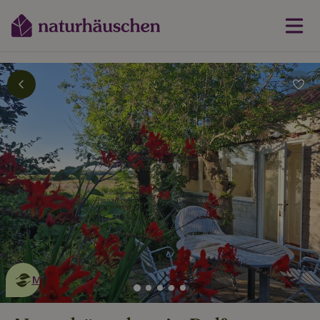
Dies ist ein
umweltschonendes
Naturhäuschen
Mehr erfahren