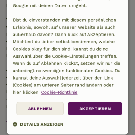
nach deiner Buchungsbestätigung.
Google mit deinen Daten umgeht.
Wenn du innerhalb der angegebenen Frist
Bist du einverstanden mit diesem persönlichen
stornierst, hast du Anspruch auf eine vollständige
Erlebnis, sowohl auf unserer Website als auch
Rückerstattung des Buchungsbetrags. Danach
außerhalb davon? Dann klick auf Akzeptieren.
erhältst du eine teilweise Rückerstattung der
Möchtest du lieber selbst bestimmen, welche
Reisekosten und eine 100-prozentige
Cookies okay für dich sind, kannst du deine
Rückerstattung der Anzahlung:
Auswahl über die Cookie-Einstellungen treffen.
Wenn du auf Ablehnen klickst, setzen wir nur die
• bis zu 42 Tage vor Anreise: 70 % Rückerstattung
unbedingt notwendigen funktionalen Cookies. Du
• 42–28 Tage vor Anreise: 40 % Rückerstattung
kannst deine Auswahl jederzeit über den Link
• ab 28 Tage bis zum Tag der Anreise: 10 %
(Cookies) am unteren Seitenrand ändern oder
Rückerstattung
hier klicken:
Cookie-Richtlinie
• am Tag der Anreise oder später: keine
Rückerstattung
ABLEHNEN
AKZEPTIEREN
Alles ansehen
DETAILS ANZEIGEN