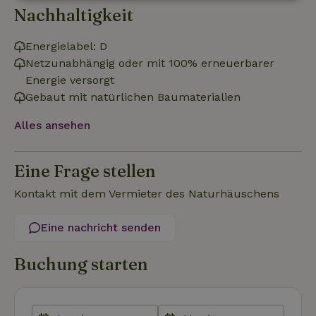
Unbedingt
Performance
Targeting
Nachhaltigkeit
erforderlich
Energielabel: D
Netzunabhängig oder mit 100% erneuerbarer
Funktionalität
Unklassifizierte
Energie versorgt
Gebaut mit natürlichen Baumaterialien
Alles ansehen
Eine Frage stellen
Unbedingt erforderlich
Performance
Targeting
Funktionalität
Unklassifizierte
Kontakt mit dem Vermieter des Naturhäuschens
Unbedingt erforderliche Cookies ermöglichen wesentliche
Eine nachricht senden
Kernfunktionen der Website wie die Benutzeranmeldung und
die Kontoverwaltung. Ohne die unbedingt erforderlichen
Cookies kann die Website nicht ordnungsgemäß verwendet
Buchung starten
werden.
Name
Anbieter
/
Domäne
Ablaufdatum
Besch
CookieScriptConsent
CookieScript
4 Wochen 2
Diese
.naturhaeuschen.de
Tage
Cooki