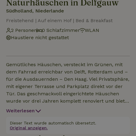
Naturhäuschen in Delfgauw
Südholland, Niederlande
Freistehend | Auf einem Hof | Bed & Breakfast
2 Personen
0 Schlafzimmer
WLAN
Haustiere nicht gestattet
Gemütliches Häuschen, versteckt im Grünen, mit
dem Fahrrad erreichbar von Delft, Rotterdam und –
für die Ausdauernden – Den Haag. Viel Privatsphäre,
mit eigener Terrasse und Parkplatz direkt vor der
Tür. Das geschmackvoll eingerichtete Häuschen
wurde vor drei Jahren komplett renoviert und bietet
einen freien Blick über die Wiesen. Eine geschützte,
Weiterlesen
von Blumen umgebene Terrasse bietet einen
herrlichen Ort der Ruhe. Das Häuschen besteht aus
Dieser Text wurde automatisch übersetzt.
Original anzeigen.
einem Raum mit einem Doppelbett, einem