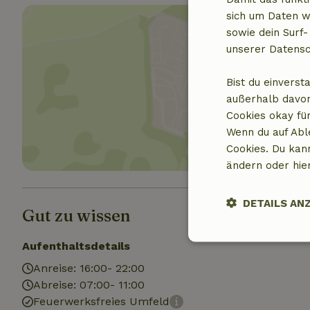
sich um Daten w
sowie dein Surf-
unserer Datensc
Bist du einverst
Standor
außerhalb davon
Cookies okay für
Wenn du auf Abl
Cookies. Du kan
ändern oder hie
DETAILS AN
Gut zu wissen
Unbedingt
Aufenthaltsdetails
erforderlich
Anreise: 16:00- 22:00
Abreise: 07:00- 11:00
Feuerwerksfreies Umfeld