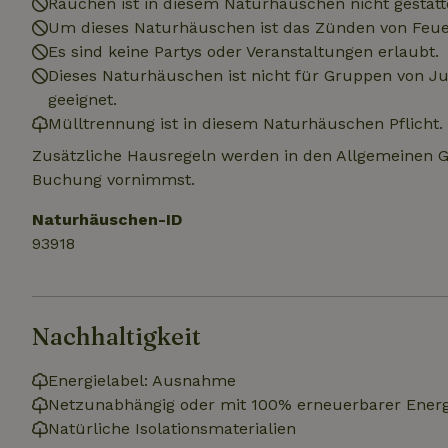
Rauchen ist in diesem Naturhäuschen nicht gestatt
.na
Um dieses Naturhäuschen ist das Zünden von Feuer
_nhftconstraint_
_ga_JRK1QL37RY
calendar
Es sind keine Partys oder Veranstaltungen erlaubt.
test_cookie
Go
Dieses Naturhäuschen ist nicht für Gruppen von 
.do
_nhft_safety-depo
geeignet.
Mülltrennung ist in diesem Naturhäuschen Pflicht.
Zusätzliche Hausregeln werden in den Allgemeinen 
_nhft_search-geo
Buchung vornimmst.
Naturhäuschen-ID
_nhft_privacy-pol
93918
_nhft_user-creat
Nachhaltigkeit
_nhft_term-searc
Energielabel: Ausnahme
_nhftconstraint_p
Netzunabhängig oder mit 100% erneuerbarer Energ
policy
Natürliche Isolationsmaterialien