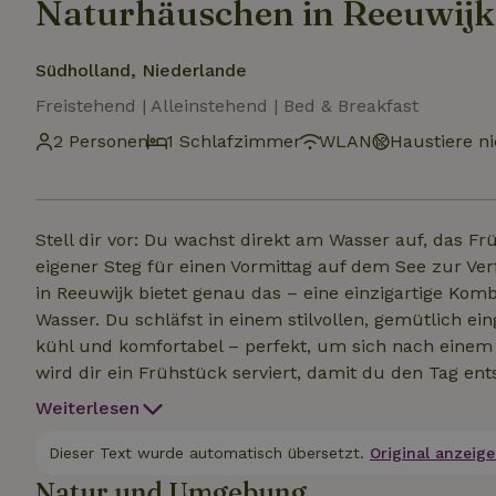
Naturhäuschen in Reeuwijk
Südholland, Niederlande
Freistehend | Alleinstehend | Bed & Breakfast
2 Personen
1 Schlafzimmer
WLAN
Haustiere ni
Stell dir vor: Du wachst direkt am Wasser auf, das Frü
eigener Steg für einen Vormittag auf dem See zur V
in Reeuwijk bietet genau das – eine einzigartige Kom
Wasser. Du schläfst in einem stilvollen, gemütlich eingerichteten Schlafzimmer im Untergeschoss. Ruhig,
kühl und komfortabel – perfekt, um sich nach einem
wird dir ein Frühstück serviert, damit du den Tag entspannt begi
Aktivitäten Für alle, die sich bewegen möchten, gibt es jede Menge zu tun. Direkt vor Ort kannst du gegen
Weiterlesen
Gebühr mieten: Segelboot (16 m²) mit Öko-Moto
Dieser Text wurde automatisch übersetzt.
Original anzeige
Natur und Umgebung