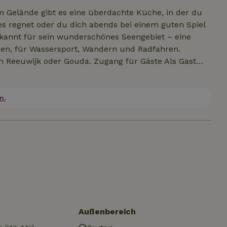
 es regnet oder du dich abends bei einem guten Spiel
en, für Wassersport, Wandern und Radfahren.
uda. Zugang für Gäste Als Gast
lafzimmer im Erdgeschoss, zur überdachten
ügt außerdem über
er Bereich ist für Gäste nicht zugänglich. Wir
n.
häre hast, die du für einen angenehmen Aufenthalt brauch
Außenbereich