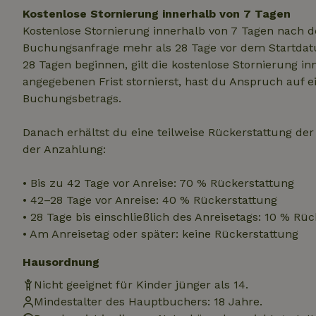
Kostenlose Stornierung innerhalb von 7 Tagen
Kostenlose Stornierung innerhalb von 7 Tagen nach d
Unbedin
Buchungsanfrage mehr als 28 Tage vor dem Startdatu
28 Tagen beginnen, gilt die kostenlose Stornierung i
Unbedingt erforder
angegebenen Frist stornierst, hast du Anspruch auf e
und die Kontoverwa
verwendet werden.
Buchungsbetrags.
Name
Danach erhältst du eine teilweise Rückerstattung de
CookieScriptCons
der Anzahlung:
• Bis zu 42 Tage vor Anreise: 70 % Rückerstattung
• 42–28 Tage vor Anreise: 40 % Rückerstattung
• 28 Tage bis einschließlich des Anreisetags: 10 % Rü
Name
Name
Name
• Am Anreisetag oder später: keine Rückerstattung
Name
Anb
_ga
_nhftconstraint_t
recently_viewed
search
IDE
Go
Hausordnung
.do
Nicht geeignet für Kinder jünger als 14.
_nhft_new-calend
Mindestalter des Hauptbuchers: 18 Jahre.
_gcl_au
Go