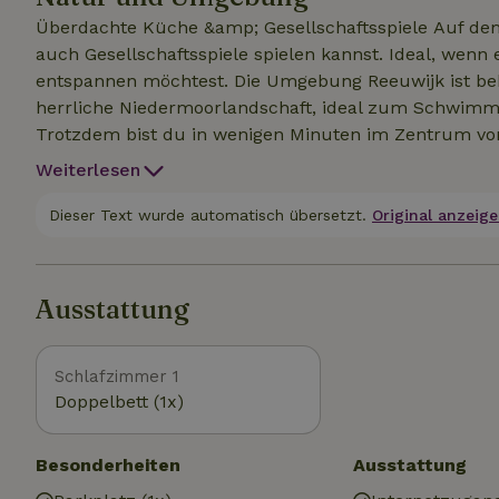
Überdachte Küche &amp; Gesellschaftsspiele Auf dem Gelände gibt es eine überdachte Küche, in der du
auch Gesellschaftsspiele spielen kannst. Ideal, wenn
entspannen möchtest. Die Umgebung Reeuwijk ist bekannt für sein wunderschönes Seengebiet – eine
herrliche Niedermoorlandschaft, ideal zum Schwimm
Trotzdem bist du in wenigen Minuten im Zentrum von Reeuwijk oder Go
hast du Zugang zu deinem eigenen gemütlichen Sch
Weiterlesen
Außenküche und zum großen Garten mit eigenem Bootsanleger. Das Anwesen verf
einen Wohnbereich, in dem der Eigentümer wohnt. Dies
Dieser Text wurde automatisch übersetzt.
Original anzeige
sorgen dafür, dass du all den Platz und die Privatsp
Ausstattung
Schlafzimmer 1
Doppelbett (1x)
Besonderheiten
Ausstattung