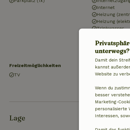
Parkplatz (1x)
Internetzugan
Internet
Heizung (zentr
Heizung (elektr
Trinkwasser
Warmes Wasse
Privatsphär
Elektrizität
unterwegs?
Damit dein Strei
Freizeitmöglichkeiten
Küche
kannst außerdem 
Website zu verb
TV
Küche
Kühlschrank m
Wenn du zustimm
Ofen
besser verstehe
Marketing-Cooki
personalisierte
Interessen, sowo
Lage
Damit das funkti