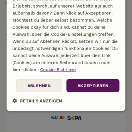
Kontakt mit dem Vermieter des Naturhäuschens
Erlebnis, sowohl auf unserer Website als auch
außerhalb davon? Dann klick auf Akzeptieren.
Eine nachricht senden
Möchtest du lieber selbst bestimmen, welche
Cookies okay für dich sind, kannst du deine
Buchung starten
Auswahl über die Cookie-Einstellungen treffen.
Wenn du auf Ablehnen klickst, setzen wir nur die
unbedingt notwendigen funktionalen Cookies. Du
kannst deine Auswahl jederzeit über den Link
(Cookies) am unteren Seitenrand ändern oder
hier klicken:
Cookie-Richtlinie
Kostenlose Stornierung
ABLEHNEN
AKZEPTIEREN
Buchung starten
Dir werden noch keine Kosten in Rechnung
DETAILS ANZEIGEN
gestellt
Unbedingt
Performance
Targeting
erforderlich