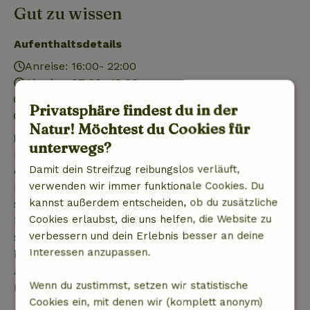
Gut zu wissen
Aufenthaltsdetails
Anreise: 16:00- 22:00
Abreise: 07:00- 10:00
Kontaktloser Aufenthalt möglich
Privatsphäre findest du in der
Feuerwerksfreies Umfeld
Natur! Möchtest du Cookies für
Kostenlose Stornierung innerhalb von 7 Tagen
unterwegs?
Kostenlose Stornierung innerhalb von 7 Tagen nach
Damit dein Streifzug reibungslos verläuft,
deiner Buchungsbestätigung, sofern die
verwenden wir immer funktionale Cookies. Du
Buchungsanfrage mehr als 28 Tage vor dem
kannst außerdem entscheiden, ob du zusätzliche
Startdatum gestellt wurde. Bei Buchungen, die
Cookies erlaubst, die uns helfen, die Website zu
innerhalb von 28 Tagen beginnen, gilt die kostenlose
verbessern und dein Erlebnis besser an deine
Stornierung innerhalb von 24 Stunden. Wenn du
Interessen anzupassen.
innerhalb der angegebenen Frist stornierst, hast du
Anspruch auf eine vollständige Rückerstattung des
Wenn du zustimmst, setzen wir statistische
Buchungsbetrags.
Cookies ein, mit denen wir (komplett anonym)