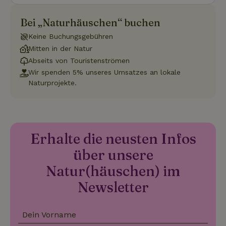
Funktionalität
Unklassifizierte
Bei „Naturhäuschen“ buchen
Keine Buchungsgebühren
Mitten in der Natur
Abseits von Touristenströmen
Wir spenden 5% unseres Umsatzes an lokale
Naturprojekte.
Unbedingt erforderlich
Performance
Targeting
Funktionalität
Unklassifizierte
Unbedingt erforderliche Cookies ermöglichen wesentliche
Kernfunktionen der Website wie die Benutzeranmeldung und
Erhalte die neusten Infos
die Kontoverwaltung. Ohne die unbedingt erforderlichen
Cookies kann die Website nicht ordnungsgemäß verwendet
über unsere
werden.
Natur(häuschen) im
Name
Anbieter
/
Domäne
Ablaufdatum
Besch
CookieScriptConsent
CookieScript
4 Wochen 2
Diese
Newsletter
.naturhaeuschen.de
Tage
Cooki
Diens
Einwil
für B
Dein Vorname
speic
Banne