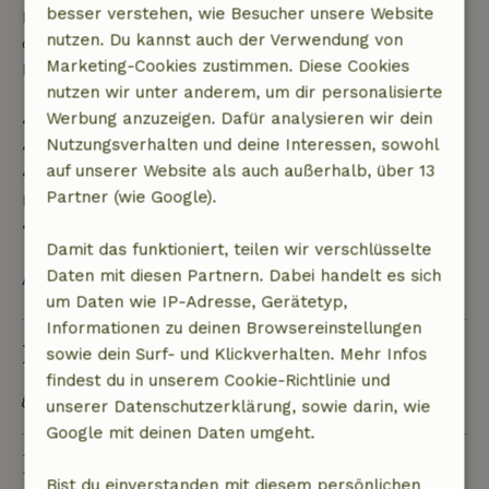
besser verstehen, wie Besucher unsere Website
Danach erhältst du eine teilweise Rückerstattung
nutzen. Du kannst auch der Verwendung von
der Reisekosten und eine 100-prozentige
Marketing-Cookies zustimmen. Diese Cookies
Rückerstattung der Anzahlung:
nutzen wir unter anderem, um dir personalisierte
Werbung anzuzeigen. Dafür analysieren wir dein
• Bis zu 42 Tage vor Anreise: 70 % Rückerstattung
Nutzungsverhalten und deine Interessen, sowohl
• 42–28 Tage vor Anreise: 40 % Rückerstattung
auf unserer Website als auch außerhalb, über 13
• 28 Tage bis einschließlich des Anreisetags: 10 %
Partner (wie Google).
Rückerstattung
• Am Anreisetag oder später: keine Rückerstattung
Damit das funktioniert, teilen wir verschlüsselte
Daten mit diesen Partnern. Dabei handelt es sich
Alles ansehen
um Daten wie IP-Adresse, Gerätetyp,
Informationen zu deinen Browsereinstellungen
Nachhaltigkeit
sowie dein Surf- und Klickverhalten. Mehr Infos
findest du in unserem Cookie-Richtlinie und
Energielabel: D
unserer Datenschutzerklärung, sowie darin, wie
Google mit deinen Daten umgeht.
Eine Frage stellen
Bist du einverstanden mit diesem persönlichen