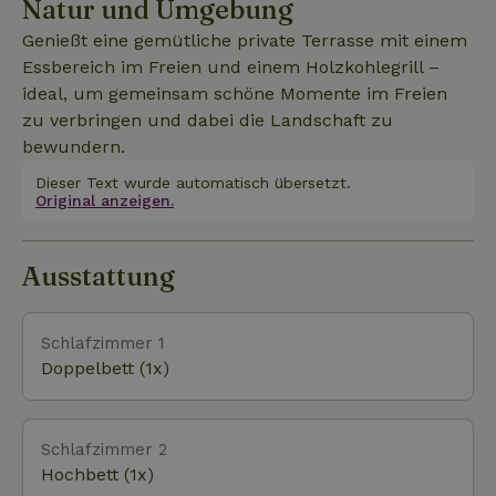
Natur und Umgebung
Holzkohlegrill – perfekt, um gemeinsam schöne
Momente an der frischen Luft zu verbringen und
Genießt eine gemütliche private Terrasse mit einem
dabei die Landschaft zu bewundern. Die Unterkunft
Essbereich im Freien und einem Holzkohlegrill –
verfügt über zwei komfortable Schlafzimmer, ein
ideal, um gemeinsam schöne Momente im Freien
gemütliches Wohnzimmer mit Flachbildfernseher,
zu verbringen und dabei die Landschaft zu
kostenlosem WLAN und einem Pelletofen, der zu
bewundern.
jeder Jahreszeit für eine behagliche Atmosphäre
Dieser Text wurde automatisch übersetzt.
sorgt. Die voll ausgestattete Küche verfügt unter
Original anzeigen.
anderem über einen Backofen und eine Mikrowelle,
sodass du deine Mahlzeiten ganz einfach
zubereiten kannst. Ein modernes Badezimmer
Ausstattung
rundet das Ganze ab und garantiert dir einen
komfortablen Aufenthalt.
Schlafzimmer 1
Doppelbett (1x)
Schlafzimmer 2
Hochbett (1x)