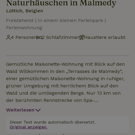
Naturhäuschen in Malmedy
Lüttich, Belgien
Freistehend | In einem kleinen Ferienpark |
Ferienwohnung
4 Personen
2 Schlafzimmer
Haustiere erlaubt
Gemütliche Maisonette-Wohnung mit Blick auf den
Wald Willkommen in den „Terrasses de Malmedy“,
einer gemütlichen Maisonette-Wohnung in ruhiger,
grüner Umgebung mit herrlichem Blick auf den
Wald und die umliegenden Berge. Nur 13 km von
der berühmten Rennstrecke von Spa-
Francorchamps entfernt, ist diese Unterkunft ideal
Weiterlesen
für einen Aufenthalt zu zweit, mit der Familie oder
mit Freunden. Genieße eine gemütliche private
Dieser Text wurde automatisch übersetzt.
Original anzeigen.
Terrasse mit einem Essbereich im Freien und einem