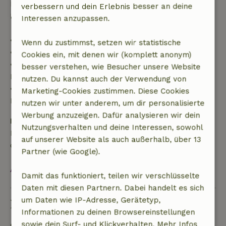
Reisekosten und eine 100-prozentige
verbessern und dein Erlebnis besser an deine
Rückerstattung der Anzahlung:
Interessen anzupassen.
• bis zu 42 Tage vor Anreise: 70 % Rückerstattung
Wenn du zustimmst, setzen wir statistische
• 42–28 Tage vor Anreise: 40 % Rückerstattung
Cookies ein, mit denen wir (komplett anonym)
• ab 28 Tage bis zum Tag der Anreise: 10 %
besser verstehen, wie Besucher unsere Website
Rückerstattung
nutzen. Du kannst auch der Verwendung von
• am Tag der Anreise oder später: keine
Marketing-Cookies zustimmen. Diese Cookies
Rückerstattung
nutzen wir unter anderem, um dir personalisierte
Werbung anzuzeigen. Dafür analysieren wir dein
Kaution
Nutzungsverhalten und deine Interessen, sowohl
Es gilt eine Kaution von 300,00 €. Sie wird dir nach
auf unserer Website als auch außerhalb, über 13
dem Check-out zurückerstattet.
Partner (wie Google).
Alles ansehen
Damit das funktioniert, teilen wir verschlüsselte
Daten mit diesen Partnern. Dabei handelt es sich
um Daten wie IP-Adresse, Gerätetyp,
Nachhaltigkeit
Informationen zu deinen Browsereinstellungen
sowie dein Surf- und Klickverhalten. Mehr Infos