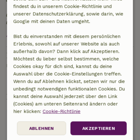
Netzunabhängig oder mit 100% erneuerbarer
findest du in unserem Cookie-Richtlinie und
Energie versorgt
unserer Datenschutzerklärung, sowie darin, wie
Gebaut mit natürlichen Baumaterialien
Google mit deinen Daten umgeht.
Nachhaltige Einrichtung
Alles ansehen
Bist du einverstanden mit diesem persönlichen
Erlebnis, sowohl auf unserer Website als auch
außerhalb davon? Dann klick auf Akzeptieren.
Eine Frage stellen
Möchtest du lieber selbst bestimmen, welche
Kontakt mit dem Vermieter des Naturhäuschens
Cookies okay für dich sind, kannst du deine
Auswahl über die Cookie-Einstellungen treffen.
Eine nachricht senden
Wenn du auf Ablehnen klickst, setzen wir nur die
unbedingt notwendigen funktionalen Cookies. Du
Buchung starten
kannst deine Auswahl jederzeit über den Link
(Cookies) am unteren Seitenrand ändern oder
hier klicken:
Cookie-Richtlinie
ABLEHNEN
AKZEPTIEREN