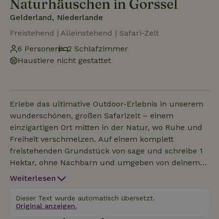
Naturhäuschen in Gorssel
Gelderland, Niederlande
Freistehend | Alleinstehend | Safari-Zelt
6 Personen
2 Schlafzimmer
Haustiere nicht gestattet
Erlebe das ultimative Outdoor-Erlebnis in unserem
wunderschönen, großen Safarizelt – einem
einzigartigen Ort mitten in der Natur, wo Ruhe und
Freiheit verschmelzen. Auf einem komplett
freistehenden Grundstück von sage und schreibe 1
Hektar, ohne Nachbarn und umgeben von deinem
eigenen Wald, erlebst du pure Entspannung. Wach
Weiterlesen
morgens vom fröhlichen Gesang der Vögel auf und
mit etwas Glück siehst du Rehe, die gemächlich am
Dieser Text wurde automatisch übersetzt.
Original anzeigen.
Zelt vorbeiziehen – ein magischer Start in den Tag.