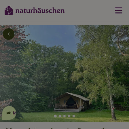
Dies ist ein
umweltschonendes
Naturhäuschen
Mehr erfahren