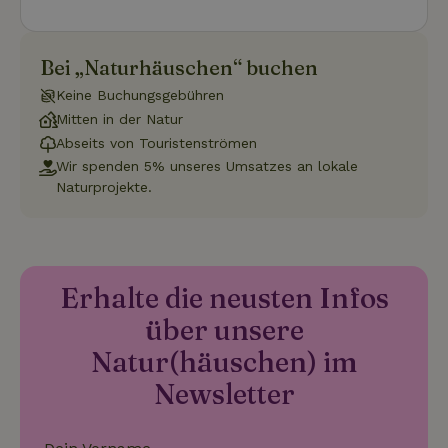
Funktionalität
Unklassifizierte
Bei „Naturhäuschen“ buchen
Keine Buchungsgebühren
Mitten in der Natur
Abseits von Touristenströmen
Wir spenden 5% unseres Umsatzes an lokale
Unbedingt erforderlich
Performance
Targeting
Naturprojekte.
Funktionalität
Unklassifizierte
Unbedingt erforderliche Cookies ermöglichen wesentliche
Kernfunktionen der Website wie die Benutzeranmeldung und
die Kontoverwaltung. Ohne die unbedingt erforderlichen
Erhalte die neusten Infos
Cookies kann die Website nicht ordnungsgemäß verwendet
werden.
über unsere
Name
Anbieter
/
Domäne
Ablaufdatum
Besch
Natur(häuschen) im
CookieScriptConsent
CookieScript
4 Wochen 2
Diese
Newsletter
.naturhaeuschen.de
Tage
Cooki
Diens
Einwil
für B
speic