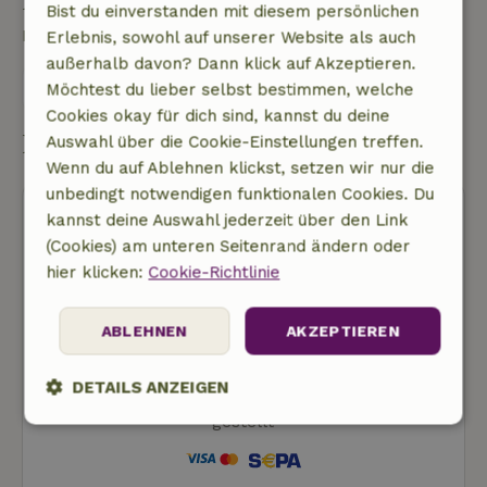
Eine Frage stellen
Bist du einverstanden mit diesem persönlichen
Kontakt mit dem Vermieter des Naturhäuschens
Erlebnis, sowohl auf unserer Website als auch
außerhalb davon? Dann klick auf Akzeptieren.
Eine nachricht senden
Möchtest du lieber selbst bestimmen, welche
Cookies okay für dich sind, kannst du deine
Buchung starten
Auswahl über die Cookie-Einstellungen treffen.
Wenn du auf Ablehnen klickst, setzen wir nur die
unbedingt notwendigen funktionalen Cookies. Du
kannst deine Auswahl jederzeit über den Link
(Cookies) am unteren Seitenrand ändern oder
hier klicken:
Cookie-Richtlinie
Kostenlose Stornierung
ABLEHNEN
AKZEPTIEREN
Buchung starten
DETAILS ANZEIGEN
Dir werden noch keine Kosten in Rechnung
gestellt
Unbedingt
Performance
Targeting
erforderlich