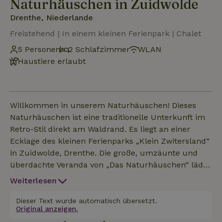
Naturhäuschen in Zuidwolde
Drenthe, Niederlande
Freistehend | In einem kleinen Ferienpark | Chalet
5 Personen
2 Schlafzimmer
WLAN
Haustiere erlaubt
Willkommen in unserem Naturhäuschen! Dieses
Naturhäuschen ist eine traditionelle Unterkunft im
Retro-Stil direkt am Waldrand. Es liegt an einer
Ecklage des kleinen Ferienparks „Klein Zwitersland“
in Zuidwolde, Drenthe. Die große, umzäunte und
überdachte Veranda von „Das Naturhäuschen“ lädt
dazu ein, das Leben im Freien zu genießen, und
Weiterlesen
bietet dank der grünen Umgebung ausreichend
Privatsphäre. Es gibt 5 Schlafplätze, und bei deiner
Dieser Text wurde automatisch übersetzt.
Original anzeigen.
Ankunft sind die Betten bereits bezogen. Hunde sind