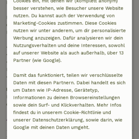
Cookies ein, mit denen wir (komplett anonym)
Buchungsbetrags.
besser verstehen, wie Besucher unsere Website
nutzen. Du kannst auch der Verwendung von
Danach erhältst du eine teilweise Rückerstattung
Marketing-Cookies zustimmen. Diese Cookies
der Reisekosten und eine 100-prozentige
nutzen wir unter anderem, um dir personalisierte
Rückerstattung der Anzahlung:
Werbung anzuzeigen. Dafür analysieren wir dein
Nutzungsverhalten und deine Interessen, sowohl
• Bis zu 42 Tage vor Anreise: 70 % Rückerstattung
auf unserer Website als auch außerhalb, über 13
• 42–28 Tage vor Anreise: 40 % Rückerstattung
Partner (wie Google).
• 28 Tage bis einschließlich des Anreisetags: 10 %
Rückerstattung
Damit das funktioniert, teilen wir verschlüsselte
• Am Anreisetag oder später: keine Rückerstattung
Daten mit diesen Partnern. Dabei handelt es sich
Kaution
um Daten wie IP-Adresse, Gerätetyp,
Es gilt eine Kaution von 100,00 €. Sie wird dir nach
Informationen zu deinen Browsereinstellungen
dem Check-out zurückerstattet.
sowie dein Surf- und Klickverhalten. Mehr Infos
findest du in unserem Cookie-Richtlinie und
Alles ansehen
unserer Datenschutzerklärung, sowie darin, wie
Google mit deinen Daten umgeht.