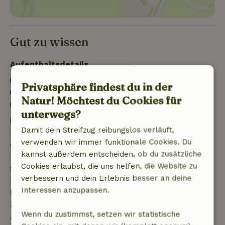
Gut zu wissen
Aufenthaltsdetails
Anreise: 15:00- 22:00
Privatsphäre findest du in der
Abreise: 07:00- 11:00
Natur! Möchtest du Cookies für
Feuerwerksfreies Umfeld
unterwegs?
Kostenlose Stornierung innerhalb von 7 Tagen
Damit dein Streifzug reibungslos verläuft,
Kostenlose Stornierung innerhalb von 7 Tagen nach
verwenden wir immer funktionale Cookies. Du
deiner Buchungsbestätigung, sofern die
kannst außerdem entscheiden, ob du zusätzliche
Buchungsanfrage mehr als 28 Tage vor dem
Cookies erlaubst, die uns helfen, die Website zu
Startdatum gestellt wurde. Bei Buchungen, die
verbessern und dein Erlebnis besser an deine
innerhalb von 28 Tagen beginnen, gilt die kostenlose
Interessen anzupassen.
Stornierung innerhalb von 24 Stunden. Wenn du
innerhalb der angegebenen Frist stornierst, hast du
Wenn du zustimmst, setzen wir statistische
Anspruch auf eine vollständige Rückerstattung des