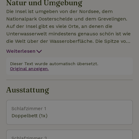
Natur und Umgebung
über ein Doppel-Boxspringbett und einen großen
Kleiderschrank. Das kleine Schlafzimmer hat zwei
Die Insel ist umgeben von der Nordsee, dem
Einzelbetten und eine Kommode. Ein Badezimmer
Nationalpark Oosterschelde und dem Grevelingen.
mit WC und begehbarer Dusche rundet dieses
Auf der Insel gibt es viele Orte, an denen die
schöne Chalet ab. Der große Garten ist komplett
Unterwasserwelt mindestens genauso schön ist wie
umzäunt, wodurch diese Unterkunft ideal für
die Welt über der Wasseroberfläche. Die Spitze von
Kinder und eventuell einen Hund geeignet ist.
Schouwen hat Dünengebiete, in denen Wanderer,
Weiterlesen
Radfahrer, Mountainbiker und Sportler voll auf ihre
Kosten kommen. Vogelliebhaber sollten sich das
Dieser Text wurde automatisch übersetzt.
Original anzeigen.
4400 Hektar große Plan Tureluur auf keinen Fall
entgehen lassen. Die historische Stadt Zierikzee liegt
zentral auf der Insel. Die umliegenden Dörfer und
Ausstattung
Polder bilden das grüne Hinterland der Insel.
Schlafzimmer 1
Doppelbett (1x)
Schlafzimmer 2