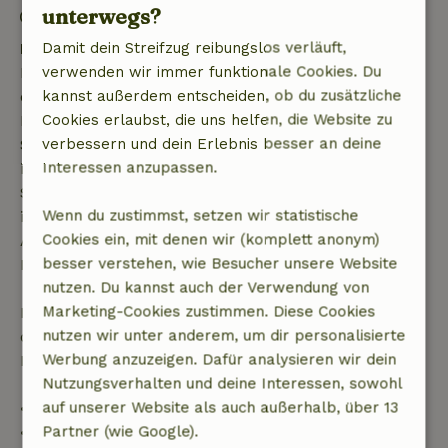
unterwegs?
Feuerwerksfreies Umfeld
Damit dein Streifzug reibungslos verläuft,
Kostenlose Stornierung innerhalb von 7 Tagen
verwenden wir immer funktionale Cookies. Du
Kostenlose Stornierung innerhalb von 7 Tagen nach
kannst außerdem entscheiden, ob du zusätzliche
deiner Buchungsbestätigung, sofern die
Cookies erlaubst, die uns helfen, die Website zu
Buchungsanfrage mehr als 28 Tage vor dem
verbessern und dein Erlebnis besser an deine
Startdatum gestellt wurde. Bei Buchungen, die
Interessen anzupassen.
innerhalb von 28 Tagen beginnen, gilt die kostenlose
Stornierung innerhalb von 24 Stunden. Wenn du
Wenn du zustimmst, setzen wir statistische
innerhalb der angegebenen Frist stornierst, hast du
Cookies ein, mit denen wir (komplett anonym)
Anspruch auf eine vollständige Rückerstattung des
besser verstehen, wie Besucher unsere Website
Buchungsbetrags.
nutzen. Du kannst auch der Verwendung von
Marketing-Cookies zustimmen. Diese Cookies
Danach erhältst du eine teilweise Rückerstattung
nutzen wir unter anderem, um dir personalisierte
der Reisekosten und eine 100-prozentige
Werbung anzuzeigen. Dafür analysieren wir dein
Rückerstattung der Anzahlung:
Nutzungsverhalten und deine Interessen, sowohl
auf unserer Website als auch außerhalb, über 13
• Bis zu 42 Tage vor Anreise: 70 % Rückerstattung
Partner (wie Google).
• 42–28 Tage vor Anreise: 40 % Rückerstattung