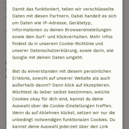
• 28 Tage bis einschließlich des Anreisetags: 10 %
Damit das funktioniert, teilen wir verschlüsselte
Rückerstattung
Daten mit diesen Partnern. Dabei handelt es sich
• Am Anreisetag oder später: keine Rückerstattung
um Daten wie IP-Adresse, Gerätetyp,
Informationen zu deinen Browsereinstellungen
Alles ansehen
sowie dein Surf- und Klickverhalten. Mehr Infos
findest du in unserem Cookie-Richtlinie und
Nachhaltigkeit
unserer Datenschutzerklärung, sowie darin, wie
Google mit deinen Daten umgeht.
Energielabel: Ausnahme
Lebensmittelabfälle werden minimiert
Bist du einverstanden mit diesem persönlichen
Mülltrennung (Glas, Papier, Plastik,
Erlebnis, sowohl auf unserer Website als auch
Lebensmittelabfälle/Bioabfall)
außerhalb davon? Dann klick auf Akzeptieren.
Möchtest du lieber selbst bestimmen, welche
Alles ansehen
Cookies okay für dich sind, kannst du deine
Auswahl über die Cookie-Einstellungen treffen.
Eine Frage stellen
Wenn du auf Ablehnen klickst, setzen wir nur die
unbedingt notwendigen funktionalen Cookies. Du
Kontakt mit dem Vermieter des Naturhäuschens
kannst deine Auswahl jederzeit über den Link