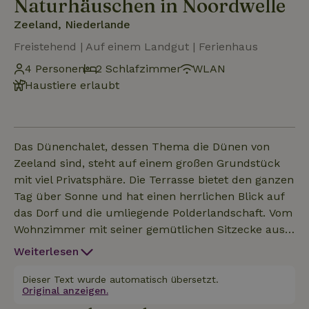
Naturhäuschen in Noordwelle
Zeeland, Niederlande
Freistehend | Auf einem Landgut | Ferienhaus
4 Personen
2 Schlafzimmer
WLAN
Haustiere erlaubt
Das Dünenchalet, dessen Thema die Dünen von
Zeeland sind, steht auf einem großen Grundstück
mit viel Privatsphäre. Die Terrasse bietet den ganzen
Tag über Sonne und hat einen herrlichen Blick auf
das Dorf und die umliegende Polderlandschaft. Vom
Wohnzimmer mit seiner gemütlichen Sitzecke aus
hast du durch die Flügeltüren einen schönen Blick
Weiterlesen
auf den Garten. Die komplett ausgestattete Küche
mit Essbereich verfügt über alles, was du zum
Dieser Text wurde automatisch übersetzt.
Original anzeigen.
Kochen brauchst. Das große Schlafzimmer verfügt