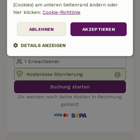
(Cookies) am unteren Seitenrand ändern oder
Eine nachricht senden
hier klicken:
Cookie-Richtlinie
Buchung starten
ABLEHNEN
AKZEPTIEREN
DETAILS ANZEIGEN
Unbedingt
Performance
Targeting
erforderlich
Kostenlose Stornierung
Buchung starten
Funktionalität
Unklassifizierte
Dir werden noch keine Kosten in Rechnung
gestellt
Unbedingt erforderlich
Performance
Targeting