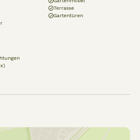
Gartenmöbel
Terrasse
Gartentüren
r
chtungen
x)