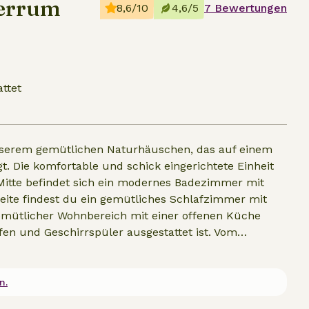
ierrum
8,6/10
4,6/5
7 Bewertungen
attet
nserem gemütlichen Naturhäuschen, das auf einem
gt. Die komfortable und schick eingerichtete Einheit
r Mitte befindet sich ein modernes Badezimmer mit
eite findest du ein gemütliches Schlafzimmer mit
gemütlicher Wohnbereich mit einer offenen Küche
fen und Geschirrspüler ausgestattet ist. Vom
Blick auf die umliegenden Wiesen, wo du die Ruhe,
 herum genießen kannst. Das Naturhäuschen ist für
er Pelletofen für angenehme Wärme, während die
n.
rtiger Ort, um im Rhythmus der Natur und des