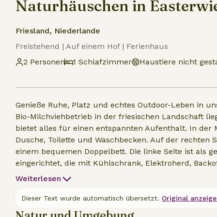
Naturhäuschen in Easterw
Friesland, Niederlande
Freistehend | Auf einem Hof | Ferienhaus
2 Personen
1 Schlafzimmer
Haustiere nicht gest
Genieße Ruhe, Platz und echtes Outdoor-Leben in u
Bio-Milchviehbetrieb in der friesischen Landschaft lie
bietet alles für einen entspannten Aufenthalt. In de
Dusche, Toilette und Waschbecken. Auf der rechten S
einem bequemen Doppelbett. Die linke Seite ist als 
eingerichtet, die mit Kühlschrank, Elektroherd, Backo
Naturhäuschen aus hast du einen freien und weiten 
Weiterlesen
die Natur und das Leben auf dem Bauernhof um dich
jede Jahreszeit geeignet: An kälteren Tagen sorgt d
Dieser Text wurde automatisch übersetzt.
Original anzeige
Klimaanlage im Sommer für Kühle sorgt. Ein einziga
Natur und Umgebung