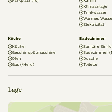
Parkplatz (1x)
Kamin
Klimaanlage
Trinkwasser
Warmes Wasse
Elektrizität
Küche
Badezimmer
Küche
Sanitäre Einri
Geschirrspülmaschine
Badezimmer (1
Ofen
Dusche
Gas (/Herd)
Toilette
Lage