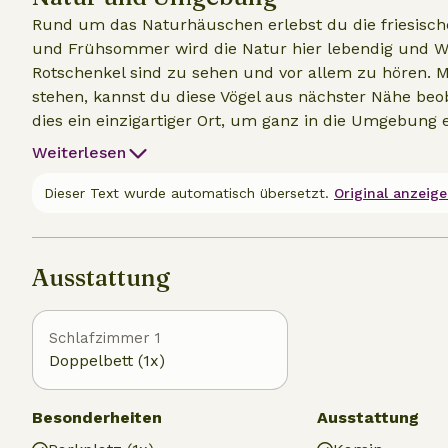
Lebens auf dem Bauernhof völlig abzuschalten.
Rund um das Naturhäuschen erlebst du die friesische
und Frühsommer wird die Natur hier lebendig und Wi
Rotschenkel sind zu sehen und vor allem zu hören. Mi
stehen, kannst du diese Vögel aus nächster Nähe beob
dies ein einzigartiger Ort, um ganz in die Umgebung
befindet sich der charakteristische Ald Toer, ein alte
Weiterlesen
Turm ist das einzige Überbleibsel des ursprünglichen 
Zeugnis der reichen Geschichte der Gegend. Der Turm 
Dieser Text wurde automatisch übersetzt.
Original anzeige
Gegend einen besonderen und wiedererkennbaren Cha
Hof eines Milchviehbetriebs. Während deines Aufenthal
Ausstattung
Schlafzimmer 1
Doppelbett (1x)
Besonderheiten
Ausstattung