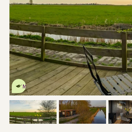
Dies ist ein
umweltschonendes
Naturhäuschen
Mehr erfahren