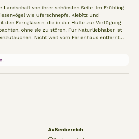
 Landschaft von ihrer schönsten Seite. Im Frühling
esenvögel wie Uferschnepfe, Kiebitz und
t den Ferngläsern, die in der Hütte zur Verfügung
achten, ohne sie zu stören. Für Naturliebhaber ist
 einzutauchen. Nicht weit vom Ferienhaus entfernt
r, freistehender Kirchturm auf einer Anhöhe. Dieser
Dorfes, das hier einst stand, und ein greifbares
ragt stattlich über die Wiesen und verleiht der
n.
rakter. Das Naturhäuschen befindet sich auf dem
ts wird hier weiter gearbeitet.
Außenbereich