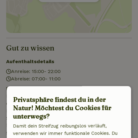
Gut zu wissen
Aufenthaltsdetails
Anreise: 15:00- 22:00
Abreise: 07:00- 11:00
Kostenlose Stornierung innerhalb von 7 Tagen
Kostenlose Stornierung innerhalb von 7 Tagen nach
Privatsphäre findest du in der
deiner Buchungsbestätigung, sofern die
Natur! Möchtest du Cookies für
Buchungsanfrage mehr als 28 Tage vor dem
unterwegs?
Startdatum gestellt wurde. Bei Buchungen, die
innerhalb von 28 Tagen beginnen, gilt die kostenlose
Damit dein Streifzug reibungslos verläuft,
Stornierung innerhalb von 24 Stunden. Wenn du
verwenden wir immer funktionale Cookies. Du