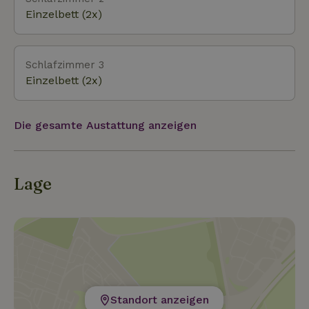
(Dinosaurierpark) (4,5 km), den Erholungssee
Einzelbett (2x)
Wedderbergen (2,4 km), die alte Festung Bourtange
(12,4 km), die Thermalbäder in Bad Nieuweschans
(24,9 km), die Wildlands in Emmen (43,2 km), die
Schlafzimmer 3
Meyer Werft in Papenburg (30 km) und Shopping in Gr
Einzelbett (2x)
Die gesamte Austattung anzeigen
Lage
Standort anzeigen