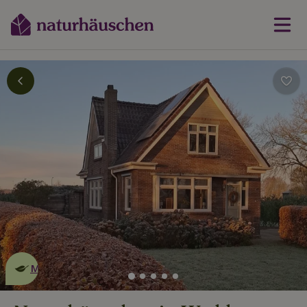
Dies ist ein
umweltschonendes
Naturhäuschen
Mehr erfahren