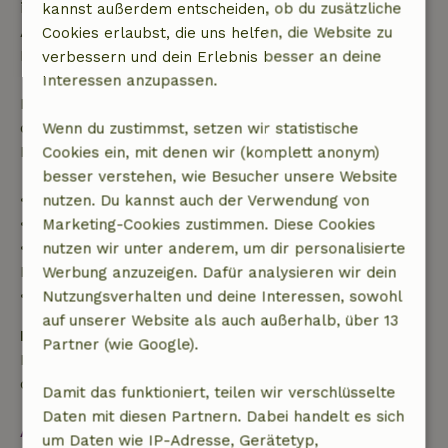
innerhalb der angegebenen Frist stornierst, hast du
kannst außerdem entscheiden, ob du zusätzliche
Anspruch auf eine vollständige Rückerstattung des
Cookies erlaubst, die uns helfen, die Website zu
Buchungsbetrags.
verbessern und dein Erlebnis besser an deine
Interessen anzupassen.
Danach erhältst du eine teilweise Rückerstattung
der Reisekosten und eine 100-prozentige
Wenn du zustimmst, setzen wir statistische
Rückerstattung der Anzahlung:
Cookies ein, mit denen wir (komplett anonym)
besser verstehen, wie Besucher unsere Website
• Bis zu 42 Tage vor Anreise: 70 % Rückerstattung
nutzen. Du kannst auch der Verwendung von
• 42–28 Tage vor Anreise: 40 % Rückerstattung
Marketing-Cookies zustimmen. Diese Cookies
• 28 Tage bis einschließlich des Anreisetags: 10 %
nutzen wir unter anderem, um dir personalisierte
Rückerstattung
Werbung anzuzeigen. Dafür analysieren wir dein
• Am Anreisetag oder später: keine Rückerstattung
Nutzungsverhalten und deine Interessen, sowohl
auf unserer Website als auch außerhalb, über 13
Kaution
Partner (wie Google).
Es gilt eine Kaution von 250,00 €. Sie wird dir nach
dem Check-out zurückerstattet.
Damit das funktioniert, teilen wir verschlüsselte
Daten mit diesen Partnern. Dabei handelt es sich
Alles ansehen
um Daten wie IP-Adresse, Gerätetyp,