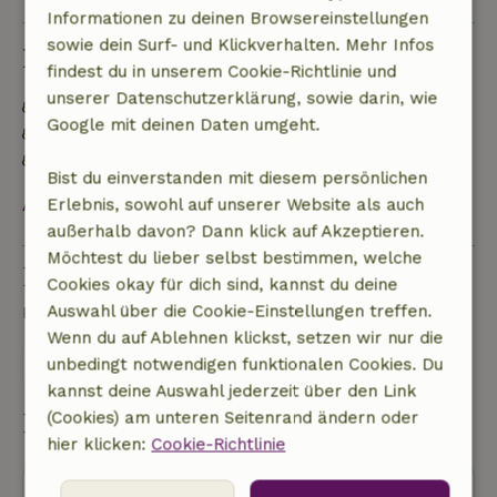
Informationen zu deinen Browsereinstellungen
sowie dein Surf- und Klickverhalten. Mehr Infos
Nachhaltigkeit
findest du in unserem Cookie-Richtlinie und
unserer Datenschutzerklärung, sowie darin, wie
Lebensmittelabfälle werden minimiert
Google mit deinen Daten umgeht.
Nachhaltige Einrichtung
Kein Einwegplastik
Bist du einverstanden mit diesem persönlichen
Alles ansehen
Erlebnis, sowohl auf unserer Website als auch
außerhalb davon? Dann klick auf Akzeptieren.
Möchtest du lieber selbst bestimmen, welche
Eine Frage stellen
Cookies okay für dich sind, kannst du deine
Auswahl über die Cookie-Einstellungen treffen.
Kontakt mit dem Vermieter des Naturhäuschens
Wenn du auf Ablehnen klickst, setzen wir nur die
unbedingt notwendigen funktionalen Cookies. Du
Eine nachricht senden
kannst deine Auswahl jederzeit über den Link
Buchung starten
(Cookies) am unteren Seitenrand ändern oder
hier klicken:
Cookie-Richtlinie