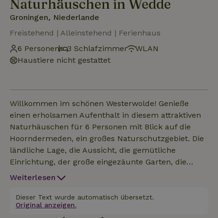
Naturhäuschen in Wedde
Groningen, Niederlande
Freistehend | Alleinstehend | Ferienhaus
6 Personen
3 Schlafzimmer
WLAN
Haustiere nicht gestattet
Willkommen im schönen Westerwolde! Genieße
einen erholsamen Aufenthalt in diesem attraktiven
Naturhäuschen für 6 Personen mit Blick auf die
Hoorndermeden, ein großes Naturschutzgebiet. Die
ländliche Lage, die Aussicht, die gemütliche
Einrichtung, der große eingezäunte Garten, die
schöne Terrasse und das einzigartige Berehol, in
Weiterlesen
dem du bei schlechtem Wetter sitzen kannst,
machen den Aufenthalt unvergesslich: 3
Dieser Text wurde automatisch übersetzt.
Original anzeigen.
komfortable Schlafzimmer (1. Stock); ein