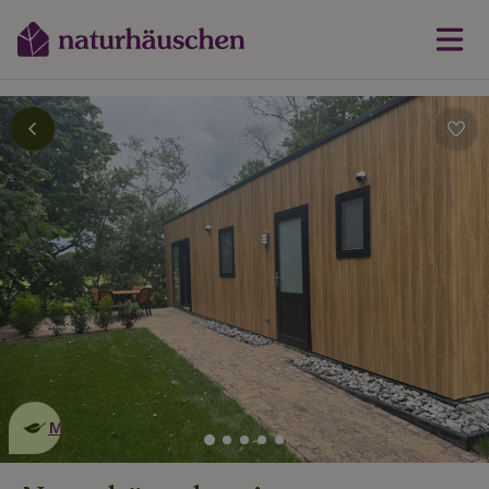
Dies ist ein
umweltschonendes
Naturhäuschen
Mehr erfahren