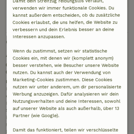
Damit dein Streifzug reibungslos verläuft,
verwenden wir immer funktionale Cookies. Du
kannst außerdem entscheiden, ob du zusätzliche
Alle 2 Bewertungen anzeigen
Cookies erlaubst, die uns helfen, die Website zu
verbessern und dein Erlebnis besser an deine
Interessen anzupassen.
Gut zu wissen
Wenn du zustimmst, setzen wir statistische
Aufenthaltsdetails
Cookies ein, mit denen wir (komplett anonym)
Anreise: 16:00- 18:00
besser verstehen, wie Besucher unsere Website
Abreise: 07:00- 10:00
nutzen. Du kannst auch der Verwendung von
Marketing-Cookies zustimmen. Diese Cookies
Kostenlose Stornierung innerhalb von 7 Tagen
nutzen wir unter anderem, um dir personalisierte
Kostenlose Stornierung innerhalb von 7 Tagen nach
Werbung anzuzeigen. Dafür analysieren wir dein
deiner Buchungsbestätigung, sofern die
Nutzungsverhalten und deine Interessen, sowohl
Buchungsanfrage mehr als 28 Tage vor dem
auf unserer Website als auch außerhalb, über 13
Startdatum gestellt wurde. Bei Buchungen, die
Partner (wie Google).
innerhalb von 28 Tagen beginnen, gilt die kostenlose
Stornierung innerhalb von 24 Stunden. Wenn du
Damit das funktioniert, teilen wir verschlüsselte
innerhalb der angegebenen Frist stornierst, hast du