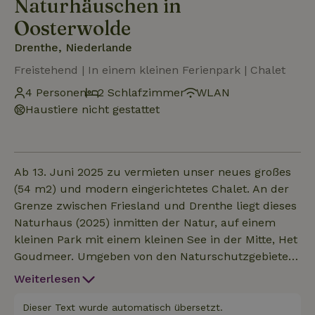
Naturhäuschen in
Oosterwolde
Drenthe, Niederlande
Freistehend | In einem kleinen Ferienpark | Chalet
4 Personen
2 Schlafzimmer
WLAN
Haustiere nicht gestattet
Ab 13. Juni 2025 zu vermieten unser neues großes
(54 m2) und modern eingerichtetes Chalet. An der
Grenze zwischen Friesland und Drenthe liegt dieses
Naturhaus (2025) inmitten der Natur, auf einem
kleinen Park mit einem kleinen See in der Mitte, Het
Goudmeer. Umgeben von den Naturschutzgebieten
Fochterloërveen und Drents Friese Wold, ist es ein
Weiterlesen
wahres Paradies für Naturliebhaber und
Ruhesuchende. Das Haus ist neu, groß, modern,
Dieser Text wurde automatisch übersetzt.