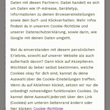
Daten mit diesen Partnern. Dabei handelt es sich
Anspruch auf eine vollständige Rückerstattung des
um Daten wie IP-Adresse, Gerätetyp,
Buchungsbetrags.
Informationen zu deinen Browsereinstellungen
sowie dein Surf- und Klickverhalten. Mehr Infos
Danach erhältst du eine teilweise Rückerstattung
findest du in unserem Cookie-Richtlinie und
der Reisekosten und eine 100-prozentige
unserer Datenschutzerklärung, sowie darin, wie
Rückerstattung der Anzahlung:
Google mit deinen Daten umgeht.
• Bis zu 42 Tage vor Anreise: 70 % Rückerstattung
Bist du einverstanden mit diesem persönlichen
• 42–28 Tage vor Anreise: 40 % Rückerstattung
Erlebnis, sowohl auf unserer Website als auch
• 28 Tage bis einschließlich des Anreisetags: 10 %
außerhalb davon? Dann klick auf Akzeptieren.
Rückerstattung
Möchtest du lieber selbst bestimmen, welche
• Am Anreisetag oder später: keine Rückerstattung
Cookies okay für dich sind, kannst du deine
Auswahl über die Cookie-Einstellungen treffen.
Alles ansehen
Wenn du auf Ablehnen klickst, setzen wir nur die
unbedingt notwendigen funktionalen Cookies. Du
Nachhaltigkeit
kannst deine Auswahl jederzeit über den Link
(Cookies) am unteren Seitenrand ändern oder
Energielabel: A
hier klicken:
Cookie-Richtlinie