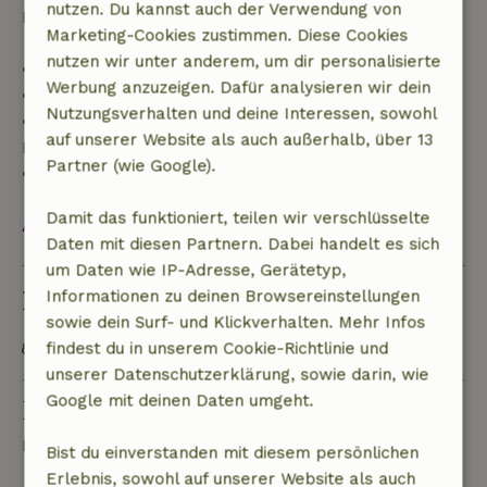
nutzen. Du kannst auch der Verwendung von
Rückerstattung der Anzahlung:
Marketing-Cookies zustimmen. Diese Cookies
nutzen wir unter anderem, um dir personalisierte
• Bis zu 42 Tage vor Anreise: 70 % Rückerstattung
Werbung anzuzeigen. Dafür analysieren wir dein
• 42–28 Tage vor Anreise: 40 % Rückerstattung
Nutzungsverhalten und deine Interessen, sowohl
• 28 Tage bis einschließlich des Anreisetags: 10 %
auf unserer Website als auch außerhalb, über 13
Rückerstattung
Partner (wie Google).
• Am Anreisetag oder später: keine Rückerstattung
Damit das funktioniert, teilen wir verschlüsselte
Alles ansehen
Daten mit diesen Partnern. Dabei handelt es sich
um Daten wie IP-Adresse, Gerätetyp,
Nachhaltigkeit
Informationen zu deinen Browsereinstellungen
sowie dein Surf- und Klickverhalten. Mehr Infos
Energielabel: D
findest du in unserem Cookie-Richtlinie und
unserer Datenschutzerklärung, sowie darin, wie
Google mit deinen Daten umgeht.
Eine Frage stellen
Kontakt mit dem Vermieter des Naturhäuschens
Bist du einverstanden mit diesem persönlichen
Erlebnis, sowohl auf unserer Website als auch