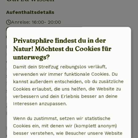
Aufenthaltsdetails
Anreise: 16:00- 20:00
Abreise: 06:00- 10:00
Kontaktloser Aufenthalt möglich
Privatsphäre findest du in der
Kostenlose Stornierung innerhalb von 7 Tagen
Natur! Möchtest du Cookies für
Kostenlose Stornierung innerhalb von 7 Tagen nach
unterwegs?
deiner Buchungsbestätigung, sofern die
Damit dein Streifzug reibungslos verläuft,
Buchungsanfrage mehr als 28 Tage vor dem
verwenden wir immer funktionale Cookies. Du
Startdatum gestellt wurde. Bei Buchungen, die
kannst außerdem entscheiden, ob du zusätzliche
innerhalb von 28 Tagen beginnen, gilt die kostenlose
Cookies erlaubst, die uns helfen, die Website zu
Stornierung innerhalb von 24 Stunden. Wenn du
verbessern und dein Erlebnis besser an deine
innerhalb der angegebenen Frist stornierst, hast du
Interessen anzupassen.
Anspruch auf eine vollständige Rückerstattung des
Buchungsbetrags.
Wenn du zustimmst, setzen wir statistische
Cookies ein, mit denen wir (komplett anonym)
Danach erhältst du eine teilweise Rückerstattung
besser verstehen, wie Besucher unsere Website
der Reisekosten und eine 100-prozentige