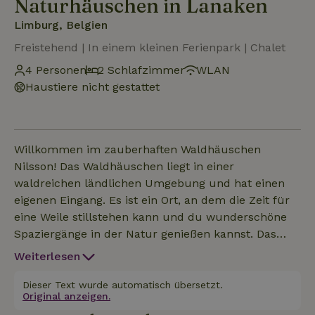
Naturhäuschen in Lanaken
Limburg, Belgien
Freistehend | In einem kleinen Ferienpark | Chalet
4 Personen
2 Schlafzimmer
WLAN
Haustiere nicht gestattet
Willkommen im zauberhaften Waldhäuschen
Nilsson! Das Waldhäuschen liegt in einer
waldreichen ländlichen Umgebung und hat einen
eigenen Eingang. Es ist ein Ort, an dem die Zeit für
eine Weile stillstehen kann und du wunderschöne
Spaziergänge in der Natur genießen kannst. Das
charmante Ferienhaus ist von hohen Bäumen
Weiterlesen
umgeben und liegt eingebettet in die
Naturlandschaft von Oud Rekem. Ein Dorf, das als
Dieser Text wurde automatisch übersetzt.
Original anzeigen.
das schönste Dorf Flanderns bekannt ist und in dem