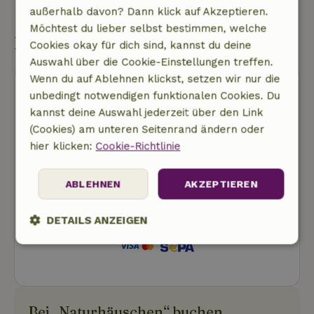
Eine nachricht senden
außerhalb davon? Dann klick auf Akzeptieren.
Möchtest du lieber selbst bestimmen, welche
Buchung starten
Cookies okay für dich sind, kannst du deine
Auswahl über die Cookie-Einstellungen treffen.
Wenn du auf Ablehnen klickst, setzen wir nur die
unbedingt notwendigen funktionalen Cookies. Du
kannst deine Auswahl jederzeit über den Link
(Cookies) am unteren Seitenrand ändern oder
hier klicken:
Cookie-Richtlinie
Kostenlose Stornierung
Buchung starten
ABLEHNEN
AKZEPTIEREN
Dir werden noch keine Kosten in Rechnung
DETAILS ANZEIGEN
gestellt
Unbedingt
Performance
Targeting
erforderlich
Bei „Naturhäuschen“ buchen