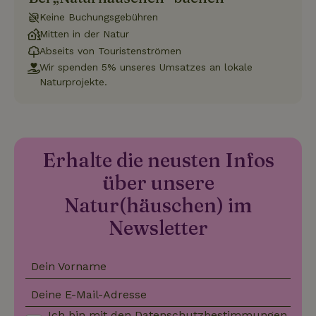
Funktionalität
Unklassifizierte
Keine Buchungsgebühren
Mitten in der Natur
Abseits von Touristenströmen
Wir spenden 5% unseres Umsatzes an lokale
Naturprojekte.
Unbedingt erforderlich
Performance
Targeting
Funktionalität
Unklassifizierte
Unbedingt erforderliche Cookies ermöglichen wesentliche
Erhalte die neusten Infos
Kernfunktionen der Website wie die Benutzeranmeldung und
die Kontoverwaltung. Ohne die unbedingt erforderlichen
über unsere
Cookies kann die Website nicht ordnungsgemäß verwendet
werden.
Natur(häuschen) im
Name
Anbieter
/
Domäne
Ablaufdatum
Besch
Newsletter
CookieScriptConsent
CookieScript
4 Wochen 2
Diese
.naturhaeuschen.de
Tage
Cooki
Diens
Einwil
Dein Vorname
für B
speic
Banne
Deine E-Mail-Adresse
Scrip
ordnu
Ich bin mit den
Datenschutzbestimmungen