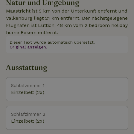
Natur und Umgebung
du sofort das authentische französische Ambiente
spürst. Bring deine eigene Bett- und Badwäsche für
Maastricht ist 9 km von der Unterkunft entfernt und
deinen Aufenthalt mit. Alle Betten haben Standard-
Valkenburg liegt 21 km entfernt. Der nächstgelegene
Einzeldecken (140x200). Du kannst diese und ein
Flughafen ist Lüttich, 48 km vom 2 bedroom holiday
Kinderbett auch über My Specialstays buchen.
home Rekem entfernt.
Dieser Text wurde automatisch übersetzt.
Original anzeigen.
Ausstattung
Schlafzimmer 1
Einzelbett (2x)
Schlafzimmer 2
Einzelbett (2x)