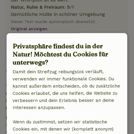
Natur, Ruhe & Freiraum: 5
/5
Gemütliche Hütte in schöner Umgebung
Dieser Text wurde automatisch übersetzt.
Original anzeigen.
Privatsphäre findest du in der
Alle 2 Bewertungen anzeigen
Natur! Möchtest du Cookies für
unterwegs?
Gut zu wissen
Damit dein Streifzug reibungslos verläuft,
verwenden wir immer funktionale Cookies. Du
Aufenthaltsdetails
kannst außerdem entscheiden, ob du zusätzliche
Cookies erlaubst, die uns helfen, die Website zu
Anreise: 15:00- 22:00
verbessern und dein Erlebnis besser an deine
Abreise: 07:00- 11:00
Interessen anzupassen.
Kontaktloser Aufenthalt möglich
Kostenlose Stornierung innerhalb von 7 Tagen
Wenn du zustimmst, setzen wir statistische
Kostenlose Stornierung innerhalb von 7 Tagen nach
Cookies ein, mit denen wir (komplett anonym)
deiner Buchungsbestätigung, sofern die