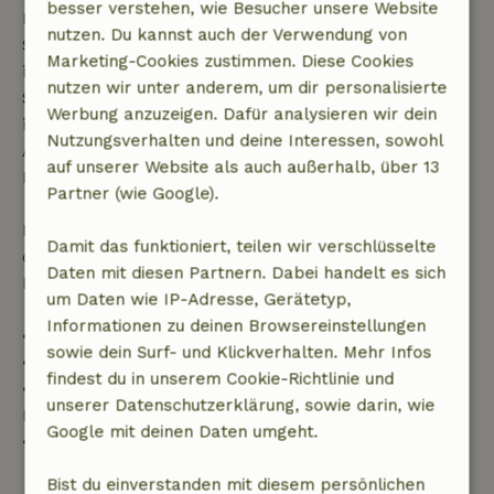
besser verstehen, wie Besucher unsere Website
Buchungsanfrage mehr als 28 Tage vor dem
nutzen. Du kannst auch der Verwendung von
Startdatum gestellt wurde. Bei Buchungen, die
Marketing-Cookies zustimmen. Diese Cookies
innerhalb von 28 Tagen beginnen, gilt die kostenlose
nutzen wir unter anderem, um dir personalisierte
Stornierung innerhalb von 24 Stunden. Wenn du
Werbung anzuzeigen. Dafür analysieren wir dein
innerhalb der angegebenen Frist stornierst, hast du
Nutzungsverhalten und deine Interessen, sowohl
Anspruch auf eine vollständige Rückerstattung des
auf unserer Website als auch außerhalb, über 13
Buchungsbetrags.
Partner (wie Google).
Danach erhältst du eine teilweise Rückerstattung
Damit das funktioniert, teilen wir verschlüsselte
der Reisekosten und eine 100-prozentige
Daten mit diesen Partnern. Dabei handelt es sich
Rückerstattung der Anzahlung:
um Daten wie IP-Adresse, Gerätetyp,
Informationen zu deinen Browsereinstellungen
• Bis zu 42 Tage vor Anreise: 70 % Rückerstattung
sowie dein Surf- und Klickverhalten. Mehr Infos
• 42–28 Tage vor Anreise: 40 % Rückerstattung
findest du in unserem Cookie-Richtlinie und
• 28 Tage bis einschließlich des Anreisetags: 10 %
unserer Datenschutzerklärung, sowie darin, wie
Rückerstattung
Google mit deinen Daten umgeht.
• Am Anreisetag oder später: keine Rückerstattung
Bist du einverstanden mit diesem persönlichen