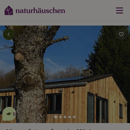
Dies ist ein
umweltschonendes
Naturhäuschen
Mehr erfahren