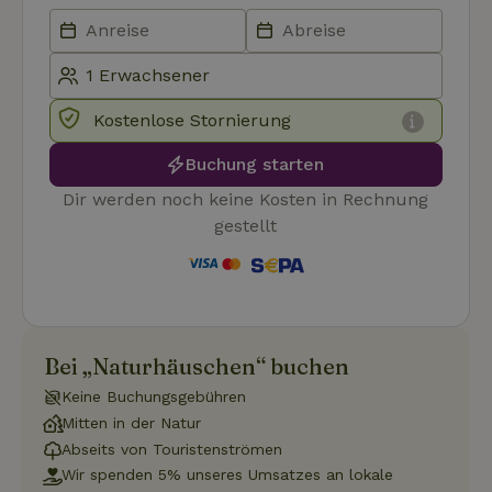
Funktionalität
Unklassifizierte
Kostenlose Stornierung
Buchung starten
Unbedingt erforderlich
Performance
Targeting
Dir werden noch keine Kosten in Rechnung
Funktionalität
Unklassifizierte
gestellt
Unbedingt erforderliche Cookies ermöglichen wesentliche
Kernfunktionen der Website wie die Benutzeranmeldung und
die Kontoverwaltung. Ohne die unbedingt erforderlichen
Cookies kann die Website nicht ordnungsgemäß verwendet
werden.
Name
Anbieter
/
Domäne
Ablaufdatum
Besch
Bei „Naturhäuschen“ buchen
CookieScriptConsent
CookieScript
4 Wochen 2
Diese
Keine Buchungsgebühren
.naturhaeuschen.de
Tage
Cooki
Diens
Mitten in der Natur
Einwil
Abseits von Touristenströmen
für B
speic
Wir spenden 5% unseres Umsatzes an lokale
Banne