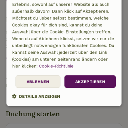
Alles ansehen
Erlebnis, sowohl auf unserer Website als auch
außerhalb davon? Dann klick auf Akzeptieren.
Möchtest du lieber selbst bestimmen, welche
Nachhaltigkeit
Cookies okay für dich sind, kannst du deine
Auswahl über die Cookie-Einstellungen treffen.
Energielabel: A
Wenn du auf Ablehnen klickst, setzen wir nur die
Natürliche Isolationsmaterialien
unbedingt notwendigen funktionalen Cookies. Du
Gebaut mit natürlichen Baumaterialien
kannst deine Auswahl jederzeit über den Link
Alles ansehen
(Cookies) am unteren Seitenrand ändern oder
hier klicken:
Cookie-Richtlinie
Eine Frage stellen
ABLEHNEN
AKZEPTIEREN
Kontakt mit dem Vermieter des Naturhäuschens
DETAILS ANZEIGEN
Eine nachricht senden
Unbedingt
Performance
Targeting
Buchung starten
erforderlich