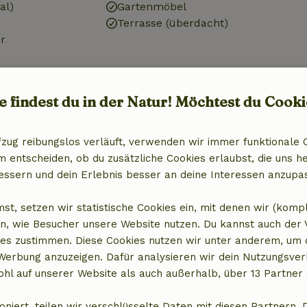
al)
Gartenmöbel
Terrasse (überdacht)
r
Küche
e findest du in der Natur! Möchtest du Cooki
)
Küche
Kühlschrank mit Gefrierfach
fzug reibungslos verläuft, verwenden wir immer funktionale 
Ofen
entscheiden, ob du zusätzliche Cookies erlaubst, die uns he
Gas (/Herd)
essern und dein Erlebnis besser an deine Interessen anzupa
st, setzen wir statistische Cookies ein, mit denen wir (komp
n, wie Besucher unsere Website nutzen. Du kannst auch der
es zustimmen. Diese Cookies nutzen wir unter anderem, um 
 Werbung anzuzeigen. Dafür analysieren wir dein Nutzungsver
hl auf unserer Website als auch außerhalb, über 13 Partner 
oniert, teilen wir verschlüsselte Daten mit diesen Partnern. 