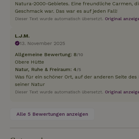
.na
Natura-2000-Gebietes. Eine freundliche Carmen, die
_nhftconstraint_
Geschmack war. Das war es auf jeden Fall!
_ga_JRK1QL37RY
calendar
Dieser Text wurde automatisch übersetzt.
Original anzeig
test_cookie
Go
.do
_nhft_safety-depo
L.J.M.
13. November 2025
_nhft_search-geo
Allgemeine Bewertung: 8
/10
Obere Hütte
Natur, Ruhe & Freiraum: 4
/5
_nhft_privacy-pol
Was für ein schöner Ort, auf der anderen Seite des
seiner Natur
_nhft_user-creat
Dieser Text wurde automatisch übersetzt.
Original anzeig
_nhft_term-searc
Alle 5 Bewertungen anzeigen
_nhftconstraint_p
policy