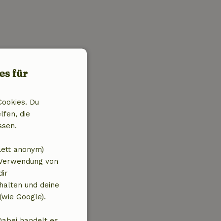
es für
Cookies. Du
lfen, die
ssen.
lett anonym)
 Verwendung von
dir
halten und deine
(wie Google).
Dabei handelt es