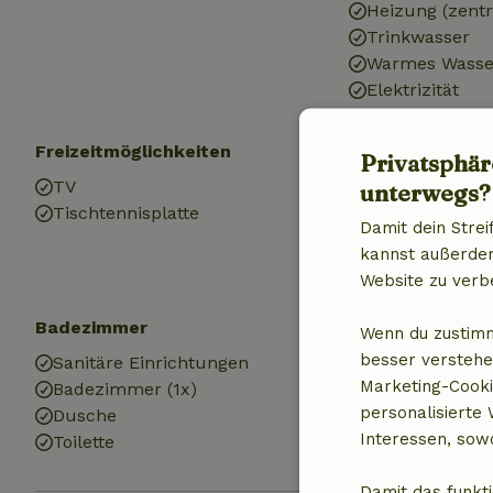
Heizung (zentr
Trinkwasser
Warmes Wasse
Elektrizität
Freizeitmöglichkeiten
Kinder
Privatsphär
TV
Kinderstuhl (1x
unterwegs?
Tischtennisplatte
Spielplatz
Damit dein Strei
kannst außerdem 
Website zu verb
Badezimmer
Wenn du zustimm
besser verstehe
Sanitäre Einrichtungen
Marketing-Cooki
Badezimmer (1x)
personalisierte
Dusche
Interessen, sowo
Toilette
Damit das funkti