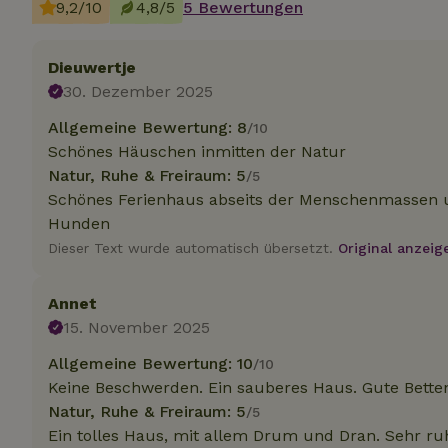
9,2/10
4,8/5
5 Bewertungen
Unbedin
Dieuwertje
30. Dezember 2025
Unbedingt erforder
und die Kontoverwa
Allgemeine Bewertung: 8
/10
verwendet werden.
Schönes Häuschen inmitten der Natur
Name
Natur, Ruhe & Freiraum: 5
/5
CookieScriptCons
Schönes Ferienhaus abseits der Menschenmassen u
Hunden
Dieser Text wurde automatisch übersetzt.
Original anzeig
Annet
Name
Name
Name
15. November 2025
Name
Anb
_ga
_nhftconstraint_t
recently_viewed
Allgemeine Bewertung: 10
/10
search
IDE
Go
.do
Keine Beschwerden. Ein sauberes Haus. Gute Bette
_nhft_new-calend
Natur, Ruhe & Freiraum: 5
/5
Ein tolles Haus, mit allem Drum und Dran. Sehr ru
_gcl_au
Go