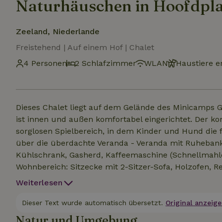
Naturhäuschen in Hoofdpl
Zeeland, Niederlande
Freistehend | Auf einem Hof | Chalet
4 Personen
2 Schlafzimmer
WLAN
Haustiere e
Dieses Chalet liegt auf dem Gelände des Minicamps G
ist innen und außen komfortabel eingerichtet. Der ko
sorglosen Spielbereich, in dem Kinder und Hund die freie Natur g
über die überdachte Veranda - Veranda mit Ruhebank
Kühlschrank, Gasherd, Kaffeemaschine (Schnellmahl
Wohnbereich: Sitzecke mit 2-Sitzer-Sofa, Holzofen, Re
und 4 Stühlen - Schlafzimmer 1 mit 2 Betten - Schl
Weiterlesen
Waschbecken und Toilette - Kostenloses WiFi - Hun
Saison verfügbar - Neben dem Chalet befindet sich P
Dieser Text wurde automatisch übersetzt.
Original anzeige
sich nebenan. Bei einer größeren Gruppe erkundige di
Natur und Umgebung