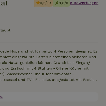
aat
9,2/10
4,8/5
5 Bewertungen
rlaubt
oede Hope und ist für bis zu 4 Personen geeignet. Es
mplett eingezäunte Garten bietet einen sicheren und
enießen können. Grundriss - Eingang
 und Esstisch mit 4 Stühlen - Offene Küche mit
er), Wasserkocher und Kücheninventar -
laxsessel und TV - Essecke, ausgestattet mit Esstisch
afzimmer 2 mit 2 Betten - Badezimmer mit Dusche,
d willkommen - Waschmaschine und Trockner in der
olderhuys Goede Hope (bis max. 12Personen) befindet
n.
ch bitte nach der Verfügbarkeit.