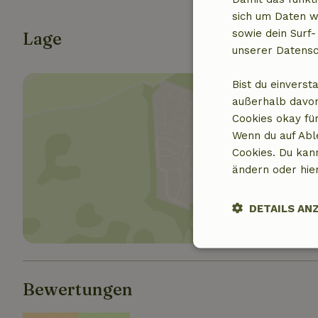
sich um Daten w
sowie dein Surf-
Lage
unserer Datensc
Bist du einverst
außerhalb davon
Cookies okay für
Wenn du auf Abl
Cookies. Du kan
Standor
ändern oder hie
DETAILS AN
Unbedingt
erforderlich
Bewertungen