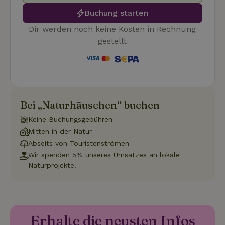
Buchung starten
Dir werden noch keine Kosten in Rechnung
gestellt
Unbedingt erforderlich
Performance
Targeting
Funktionalität
Unklassifizierte
Unbedingt erforderliche Cookies ermöglichen wesentliche
Kernfunktionen der Website wie die Benutzeranmeldung und
die Kontoverwaltung. Ohne die unbedingt erforderlichen
Cookies kann die Website nicht ordnungsgemäß verwendet
Bei „Naturhäuschen“ buchen
werden.
Keine Buchungsgebühren
Name
Anbieter
/
Domäne
Ablaufdatum
Besch
Mitten in der Natur
CookieScriptConsent
CookieScript
4 Wochen 2
Diese
Abseits von Touristenströmen
.naturhaeuschen.de
Tage
Cooki
Diens
Wir spenden 5% unseres Umsatzes an lokale
Einwil
Naturprojekte.
für B
speic
Banne
Scrip
ordnu
funkti
Erhalte die neusten Infos