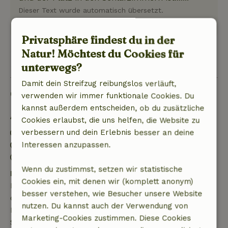
Dieser Text wurde automatisch übersetzt.
Original anzeigen.
Privatsphäre findest du in der
Natur! Möchtest du Cookies für
Zeige 1 Bewertung
unterwegs?
Damit dein Streifzug reibungslos verläuft,
Gut zu wissen
verwenden wir immer funktionale Cookies. Du
kannst außerdem entscheiden, ob du zusätzliche
Aufenthaltsdetails
Cookies erlaubst, die uns helfen, die Website zu
Anreise: 15:00- 22:00
verbessern und dein Erlebnis besser an deine
Abreise: 07:00- 10:00
Interessen anzupassen.
Kontaktloser Aufenthalt möglich
Wenn du zustimmst, setzen wir statistische
Kostenlose Stornierung innerhalb von 7 Tagen
Cookies ein, mit denen wir (komplett anonym)
Kostenlose Stornierung innerhalb von 7 Tagen nach
besser verstehen, wie Besucher unsere Website
deiner Buchungsbestätigung, sofern die
nutzen. Du kannst auch der Verwendung von
Buchungsanfrage mehr als 28 Tage vor dem
Marketing-Cookies zustimmen. Diese Cookies
Startdatum gestellt wurde. Bei Buchungen, die