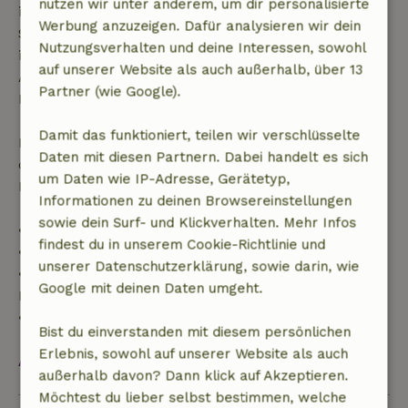
nutzen wir unter anderem, um dir personalisierte
innerhalb von 28 Tagen beginnen, gilt die kostenlose
Werbung anzuzeigen. Dafür analysieren wir dein
Stornierung innerhalb von 24 Stunden. Wenn du
Nutzungsverhalten und deine Interessen, sowohl
innerhalb der angegebenen Frist stornierst, hast du
auf unserer Website als auch außerhalb, über 13
Anspruch auf eine vollständige Rückerstattung des
Partner (wie Google).
Buchungsbetrags.
Damit das funktioniert, teilen wir verschlüsselte
Danach erhältst du eine teilweise Rückerstattung
Daten mit diesen Partnern. Dabei handelt es sich
der Reisekosten und eine 100-prozentige
um Daten wie IP-Adresse, Gerätetyp,
Rückerstattung der Anzahlung:
Informationen zu deinen Browsereinstellungen
sowie dein Surf- und Klickverhalten. Mehr Infos
• Bis zu 42 Tage vor Anreise: 70 % Rückerstattung
findest du in unserem Cookie-Richtlinie und
• 42–28 Tage vor Anreise: 40 % Rückerstattung
unserer Datenschutzerklärung, sowie darin, wie
• 28 Tage bis einschließlich des Anreisetags: 10 %
Google mit deinen Daten umgeht.
Rückerstattung
• Am Anreisetag oder später: keine Rückerstattung
Bist du einverstanden mit diesem persönlichen
Erlebnis, sowohl auf unserer Website als auch
Alles ansehen
außerhalb davon? Dann klick auf Akzeptieren.
Möchtest du lieber selbst bestimmen, welche