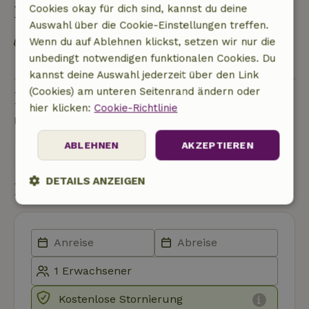
Nachhaltigkeit
Cookies okay für dich sind, kannst du deine
Auswahl über die Cookie-Einstellungen treffen.
Wenn du auf Ablehnen klickst, setzen wir nur die
Öffentliche Verkehrsmittel im Umkreis von 1
unbedingt notwendigen funktionalen Cookies. Du
Kilometer
kannst deine Auswahl jederzeit über den Link
(Cookies) am unteren Seitenrand ändern oder
Eine Frage stellen
hier klicken:
Cookie-Richtlinie
Kontakt mit dem Vermieter des Naturhäuschens
ABLEHNEN
AKZEPTIEREN
Eine nachricht senden
DETAILS ANZEIGEN
Buchung starten
Unbedingt
Performance
Targeting
erforderlich
Funktionalität
Unklassifizierte
Kostenlose Stornierung