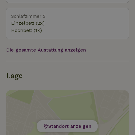
bekannt für ihren Käsemarkt, ist nur 10 Kilometer
entfernt. Die malerischen Dörfer Bergen und
Schoorl sind ebenfalls leicht zu erreichen und
Schlafzimmer 2
bieten eine Reihe von Restaurants, Geschäften und
Einzelbett (2x)
Kunstgalerien. Warum solltest du dich für dieses
Hochbett (1x)
Naturhäuschen entscheiden? Das Naturhäuschen
ist eine perfekte Kombination aus Luxus, Natur und Viel
Die gesamte Austattung anzeigen
Lage
Standort anzeigen