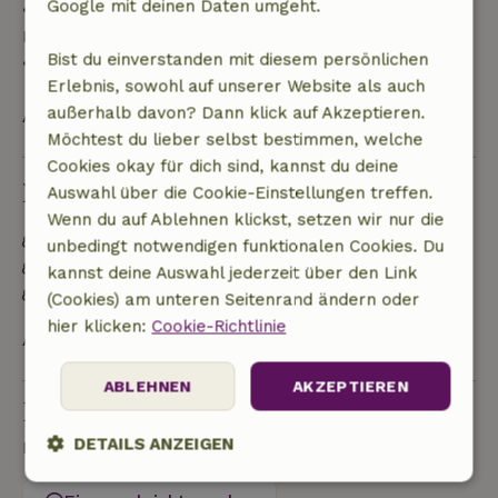
Google mit deinen Daten umgeht.
• 28 Tage bis einschließlich des Anreisetags: 10 %
Rückerstattung
Bist du einverstanden mit diesem persönlichen
• Am Anreisetag oder später: keine Rückerstattung
Erlebnis, sowohl auf unserer Website als auch
außerhalb davon? Dann klick auf Akzeptieren.
Alles ansehen
Möchtest du lieber selbst bestimmen, welche
Cookies okay für dich sind, kannst du deine
Nachhaltigkeit
Auswahl über die Cookie-Einstellungen treffen.
Wenn du auf Ablehnen klickst, setzen wir nur die
Energielabel: Ausnahme
unbedingt notwendigen funktionalen Cookies. Du
Kein Einwegplastik
kannst deine Auswahl jederzeit über den Link
Keine Einweg-Plastikflaschen (Wasser)
(Cookies) am unteren Seitenrand ändern oder
hier klicken:
Cookie-Richtlinie
Alles ansehen
ABLEHNEN
AKZEPTIEREN
Eine Frage stellen
DETAILS ANZEIGEN
Kontakt mit dem Vermieter des Naturhäuschens
Unbedingt
Performance
Targeting