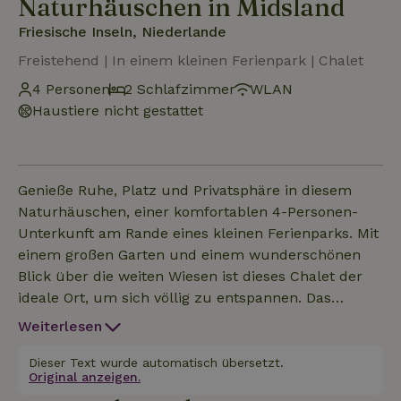
Naturhäuschen in Midsland
Friesische Inseln, Niederlande
Freistehend | In einem kleinen Ferienpark | Chalet
4 Personen
2 Schlafzimmer
WLAN
Haustiere nicht gestattet
Genieße Ruhe, Platz und Privatsphäre in diesem
Naturhäuschen, einer komfortablen 4-Personen-
Unterkunft am Rande eines kleinen Ferienparks. Mit
einem großen Garten und einem wunderschönen
Blick über die weiten Wiesen ist dieses Chalet der
ideale Ort, um sich völlig zu entspannen. Das
gemütliche Wohnzimmer ist mit einem Smart-TV,
Weiterlesen
bequemen Möbeln und einem Esstisch ausgestattet.
In der voll ausgestatteten Küche findest du alles,
Dieser Text wurde automatisch übersetzt.
Original anzeigen.
was du brauchst, wie zum Beispiel eine