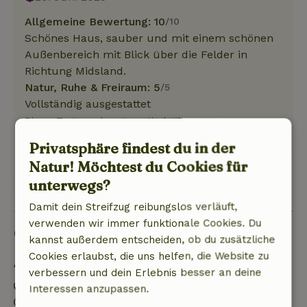
Allgemeine Bewertung: 10
/10
Schönes Haus, sauber und mit einem schönen
Außenbereich mit Blick über die Felder in
Richtung Midsland.
Natur, Ruhe & Freiraum: 5
/5
Vollständig ausgestattet
Dieser Text wurde automatisch übersetzt.
Original anzeigen.
Privatsphäre findest du in der
Natur! Möchtest du Cookies für
unterwegs?
Alle 2 Bewertungen anzeigen
Damit dein Streifzug reibungslos verläuft,
verwenden wir immer funktionale Cookies. Du
Gut zu wissen
kannst außerdem entscheiden, ob du zusätzliche
Cookies erlaubst, die uns helfen, die Website zu
Aufenthaltsdetails
verbessern und dein Erlebnis besser an deine
Anreise: 15:00- 22:00
Interessen anzupassen.
Abreise: 07:00- 10:00