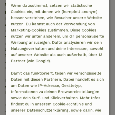
Kontaktloser Aufenthalt möglich
Wenn du zustimmst, setzen wir statistische
Cookies ein, mit denen wir (komplett anonym)
Kostenlose Stornierung innerhalb von 7 Tagen
besser verstehen, wie Besucher unsere Website
Kostenlose Stornierung innerhalb von 7 Tagen nach
nutzen. Du kannst auch der Verwendung von
deiner Buchungsbestätigung, sofern die
Marketing-Cookies zustimmen. Diese Cookies
Buchungsanfrage mehr als 28 Tage vor dem
nutzen wir unter anderem, um dir personalisierte
Startdatum gestellt wurde. Bei Buchungen, die
Werbung anzuzeigen. Dafür analysieren wir dein
innerhalb von 28 Tagen beginnen, gilt die kostenlose
Nutzungsverhalten und deine Interessen, sowohl
Stornierung innerhalb von 24 Stunden. Wenn du
auf unserer Website als auch außerhalb, über 13
innerhalb der angegebenen Frist stornierst, hast du
Partner (wie Google).
Anspruch auf eine vollständige Rückerstattung des
Buchungsbetrags.
Damit das funktioniert, teilen wir verschlüsselte
Daten mit diesen Partnern. Dabei handelt es sich
Danach erhältst du eine teilweise Rückerstattung
um Daten wie IP-Adresse, Gerätetyp,
der Reisekosten und eine 100-prozentige
Informationen zu deinen Browsereinstellungen
Rückerstattung der Anzahlung:
sowie dein Surf- und Klickverhalten. Mehr Infos
findest du in unserem Cookie-Richtlinie und
• Bis zu 42 Tage vor Anreise: 70 % Rückerstattung
unserer Datenschutzerklärung, sowie darin, wie
• 42–28 Tage vor Anreise: 40 % Rückerstattung