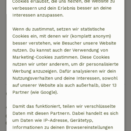
Cookies erlaubst, die uns helfen, die Website zu
Allgemeine Bewertung: 8
/10
verbessern und dein Erlebnis besser an deine
Die waren gut.
Interessen anzupassen.
Natur, Ruhe & Freiraum: 4
/5
War sauber und komfortabel, in einem
Wenn du zustimmst, setzen wir statistische
einigermaßen ruhigen Ort, zonu und dann
Cookies ein, mit denen wir (komplett anonym)
etwas Verkehr.
besser verstehen, wie Besucher unsere Website
Dieser Text wurde automatisch übersetzt.
nutzen. Du kannst auch der Verwendung von
Original anzeigen.
Marketing-Cookies zustimmen. Diese Cookies
nutzen wir unter anderem, um dir personalisierte
Werbung anzuzeigen. Dafür analysieren wir dein
Alle 3 Bewertungen anzeigen
Nutzungsverhalten und deine Interessen, sowohl
auf unserer Website als auch außerhalb, über 13
Gut zu wissen
Partner (wie Google).
Damit das funktioniert, teilen wir verschlüsselte
Aufenthaltsdetails
Daten mit diesen Partnern. Dabei handelt es sich
Anreise: 15:00- 22:00
um Daten wie IP-Adresse, Gerätetyp,
Abreise: 07:00- 11:00
Informationen zu deinen Browsereinstellungen