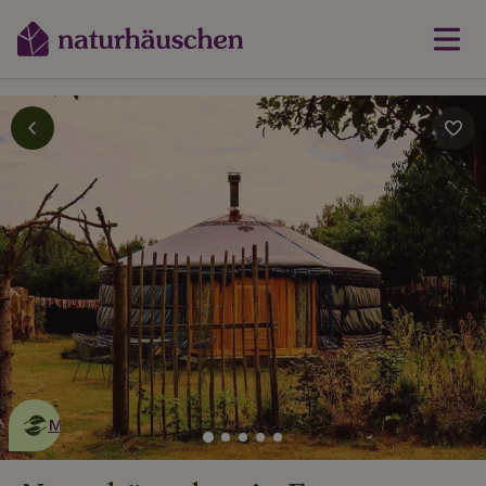
Dies ist ein
umweltschonendes
Naturhäuschen
Mehr erfahren