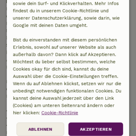
Kostenlose Stornierung innerhalb von 7 Tagen
sowie dein Surf- und Klickverhalten. Mehr Infos
Kostenlose Stornierung innerhalb von 7 Tagen nach
findest du in unserem Cookie-Richtlinie und
deiner Buchungsbestätigung, sofern die
unserer Datenschutzerklärung, sowie darin, wie
Buchungsanfrage mehr als 28 Tage vor dem
Google mit deinen Daten umgeht.
Startdatum gestellt wurde. Bei Buchungen, die
innerhalb von 28 Tagen beginnen, gilt die kostenlose
Bist du einverstanden mit diesem persönlichen
Stornierung innerhalb von 24 Stunden. Wenn du
Erlebnis, sowohl auf unserer Website als auch
innerhalb der angegebenen Frist stornierst, hast du
außerhalb davon? Dann klick auf Akzeptieren.
Anspruch auf eine vollständige Rückerstattung des
Möchtest du lieber selbst bestimmen, welche
Buchungsbetrags.
Cookies okay für dich sind, kannst du deine
Auswahl über die Cookie-Einstellungen treffen.
Danach erhältst du eine teilweise Rückerstattung
Wenn du auf Ablehnen klickst, setzen wir nur die
der Reisekosten und eine 100-prozentige
unbedingt notwendigen funktionalen Cookies. Du
Rückerstattung der Anzahlung:
kannst deine Auswahl jederzeit über den Link
(Cookies) am unteren Seitenrand ändern oder
• Bis zu 42 Tage vor Anreise: 70 % Rückerstattung
hier klicken:
Cookie-Richtlinie
• 42–28 Tage vor Anreise: 40 % Rückerstattung
• 28 Tage bis einschließlich des Anreisetags: 10 %
ABLEHNEN
AKZEPTIEREN
Rückerstattung