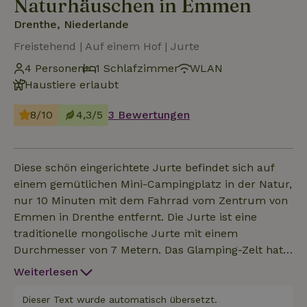
Naturhäuschen in Emmen
Drenthe, Niederlande
Freistehend | Auf einem Hof | Jurte
4 Personen
1 Schlafzimmer
WLAN
Haustiere erlaubt
8/10
4,3/5
3 Bewertungen
Diese schön eingerichtete Jurte befindet sich auf
einem gemütlichen Mini-Campingplatz in der Natur,
nur 10 Minuten mit dem Fahrrad vom Zentrum von
Emmen in Drenthe entfernt. Die Jurte ist eine
traditionelle mongolische Jurte mit einem
Durchmesser von 7 Metern. Das Glamping-Zelt hat
Doppeltüren mit schönen Schnitzereien und bietet
Weiterlesen
Platz für 4 Personen. Das Zelt hat ein bequemes
Doppelbett und zwei Sofas mit guten Matratzen. Bei
Dieser Text wurde automatisch übersetzt.