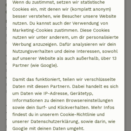
Wenn du zustimmst, setzen wir statistische
Abreise: 09:00- 11:00
Cookies ein, mit denen wir (komplett anonym)
Feuerwerksfreies Umfeld
besser verstehen, wie Besucher unsere Website
Kostenlose Stornierung innerhalb von 24
nutzen. Du kannst auch der Verwendung von
Stunden
Marketing-Cookies zustimmen. Diese Cookies
Kostenlose Stornierung innerhalb von 24 Stunden
nutzen wir unter anderem, um dir personalisierte
nach deiner Buchungsbestätigung.
Werbung anzuzeigen. Dafür analysieren wir dein
Nutzungsverhalten und deine Interessen, sowohl
Wenn du innerhalb der angegebenen Frist
auf unserer Website als auch außerhalb, über 13
stornierst, hast du Anspruch auf eine vollständige
Partner (wie Google).
Rückerstattung des Buchungsbetrags. Danach
erhältst du eine teilweise Rückerstattung der
Damit das funktioniert, teilen wir verschlüsselte
Reisekosten und eine 100-prozentige
Daten mit diesen Partnern. Dabei handelt es sich
Rückerstattung der Anzahlung:
um Daten wie IP-Adresse, Gerätetyp,
Informationen zu deinen Browsereinstellungen
• bis zu 42 Tage vor Anreise: 70 % Rückerstattung
sowie dein Surf- und Klickverhalten. Mehr Infos
• 42–28 Tage vor Anreise: 40 % Rückerstattung
findest du in unserem Cookie-Richtlinie und
• ab 28 Tage bis zum Tag der Anreise: 10 %
unserer Datenschutzerklärung, sowie darin, wie
Rückerstattung
Google mit deinen Daten umgeht.