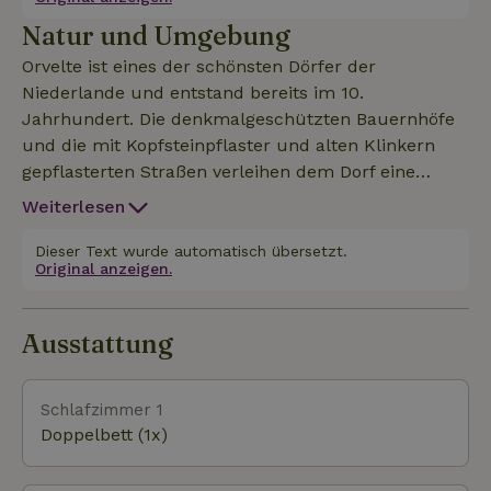
kostenlos. Die Senseo-Maschine und der
Natur und Umgebung
Wasserkocher stehen auf dem Kühlschrank.
Getränke und Snacks sind gegen Bezahlung erhältlich.
Orvelte ist eines der schönsten Dörfer der
Niederlande und entstand bereits im 10.
Jahrhundert. Die denkmalgeschützten Bauernhöfe
und die mit Kopfsteinpflaster und alten Klinkern
gepflasterten Straßen verleihen dem Dorf eine
einzigartige, nostalgische Atmosphäre. In und um
Weiterlesen
Orvelte gibt es viel zu erleben: Kunst, Kultur und
jede Menge Freizeitmöglichkeiten. Vom B&amp;B
Dieser Text wurde automatisch übersetzt.
Original anzeigen.
aus kannst du direkt mit dem Fahrrad oder zu Fuß
in die Natur starten. Wir haben verschiedene
Wander- und Radrouten für dich vorbereitet, aber
Ausstattung
um noch mehr Inspiration zu bekommen, kannst
du auch die TIP (Touristeninformation) besuchen,
die direkt gegenüber unserem B&amp;B liegt. Kurz
Schlafzimmer 1
gesagt: ein herrlicher Ort, zentral im
Doppelbett (1x)
wunderschönen Drenthe gelegen, um mal so richtig ab