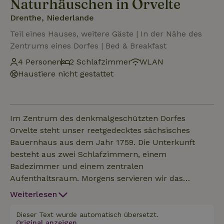
Naturhäuschen in Orvelte
Drenthe, Niederlande
Teil eines Hauses, weitere Gäste | In der Nähe des
Zentrums eines Dorfes | Bed & Breakfast
4 Personen
2 Schlafzimmer
WLAN
Haustiere nicht gestattet
Im Zentrum des denkmalgeschützten Dorfes
Orvelte steht unser reetgedecktes sächsisches
Bauernhaus aus dem Jahr 1759. Die Unterkunft
besteht aus zwei Schlafzimmern, einem
Badezimmer und einem zentralen
Aufenthaltsraum. Morgens servieren wir das
Frühstück (optional buchbar und vor Ort zu
Weiterlesen
bezahlen) an einem langen Tisch in diesem
Aufenthaltsraum. Kaffee, Tee und Obst gibt’s
Dieser Text wurde automatisch übersetzt.
Original anzeigen.