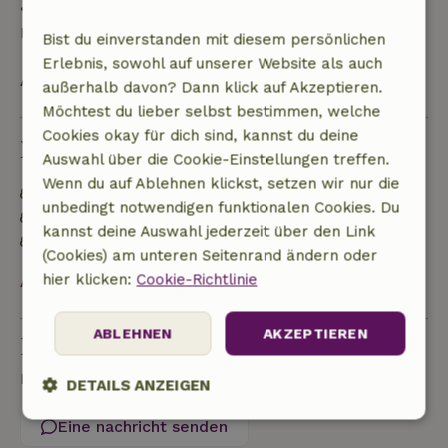
• am Tag der Anreise oder später: keine
Rückerstattung
Bist du einverstanden mit diesem persönlichen
Erlebnis, sowohl auf unserer Website als auch
Alles ansehen
außerhalb davon? Dann klick auf Akzeptieren.
Möchtest du lieber selbst bestimmen, welche
Cookies okay für dich sind, kannst du deine
Nachhaltigkeit
Auswahl über die Cookie-Einstellungen treffen.
Wenn du auf Ablehnen klickst, setzen wir nur die
Energielabel: C
unbedingt notwendigen funktionalen Cookies. Du
Lebensmittelabfälle werden minimiert
kannst deine Auswahl jederzeit über den Link
Nachhaltige Einrichtung
(Cookies) am unteren Seitenrand ändern oder
hier klicken:
Cookie-Richtlinie
Alles ansehen
ABLEHNEN
AKZEPTIEREN
Eine Frage stellen
Kontakt mit dem Vermieter des Naturhäuschens
DETAILS ANZEIGEN
Eine nachricht senden
Unbedingt
Performance
Targeting
erforderlich