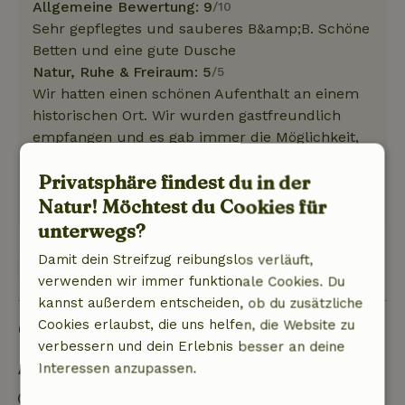
Allgemeine Bewertung: 9
/10
Sehr gepflegtes und sauberes B&amp;B. Schöne
Betten und eine gute Dusche
Natur, Ruhe & Freiraum: 5
/5
Wir hatten einen schönen Aufenthalt an einem
historischen Ort. Wir wurden gastfreundlich
empfangen und es gab immer die Möglichkeit,
Fragen zu stellen.
Privatsphäre findest du in der
Dieser Text wurde automatisch übersetzt.
Natur! Möchtest du Cookies für
Original anzeigen.
unterwegs?
Damit dein Streifzug reibungslos verläuft,
Alle 2 Bewertungen anzeigen
verwenden wir immer funktionale Cookies. Du
kannst außerdem entscheiden, ob du zusätzliche
Gut zu wissen
Cookies erlaubst, die uns helfen, die Website zu
verbessern und dein Erlebnis besser an deine
Interessen anzupassen.
Aufenthaltsdetails
Anreise: 16:00- 22:00