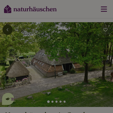
Dies ist ein
umweltschonendes
Naturhäuschen
Mehr erfahren