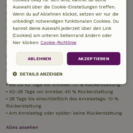
Startdatum gestellt wurde. Bei Buchungen, die
Auswahl über die Cookie-Einstellungen treffen.
innerhalb von 28 Tagen beginnen, gilt die kostenlose
Wenn du auf Ablehnen klickst, setzen wir nur die
Stornierung innerhalb von 24 Stunden. Wenn du
unbedingt notwendigen funktionalen Cookies. Du
innerhalb der angegebenen Frist stornierst, hast du
kannst deine Auswahl jederzeit über den Link
Anspruch auf eine vollständige Rückerstattung des
(Cookies) am unteren Seitenrand ändern oder
Buchungsbetrags.
hier klicken:
Cookie-Richtlinie
Danach erhältst du eine teilweise Rückerstattung
ABLEHNEN
AKZEPTIEREN
der Reisekosten und eine 100-prozentige
Rückerstattung der Anzahlung:
DETAILS ANZEIGEN
• Bis zu 42 Tage vor Anreise: 70 % Rückerstattung
Unbedingt
Performance
Targeting
erforderlich
• 42–28 Tage vor Anreise: 40 % Rückerstattung
• 28 Tage bis einschließlich des Anreisetags: 10 %
Rückerstattung
• Am Anreisetag oder später: keine Rückerstattung
Funktionalität
Unklassifizierte
Alles ansehen