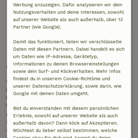
durch Bauarbeiten, und die Durchfahrt zur
Werbung anzuzeigen. Dafür analysieren wir dein
Hütte ist durch Baubusse versperrt.
Nutzungsverhalten und deine Interessen, sowohl
Dieser Text wurde automatisch übersetzt.
auf unserer Website als auch außerhalb, über 13
Original anzeigen.
Partner (wie Google).
Damit das funktioniert, teilen wir verschlüsselte
Alle 7 Bewertungen anzeigen
Daten mit diesen Partnern. Dabei handelt es sich
um Daten wie IP-Adresse, Gerätetyp,
Informationen zu deinen Browsereinstellungen
Gut zu wissen
sowie dein Surf- und Klickverhalten. Mehr Infos
findest du in unserem Cookie-Richtlinie und
Aufenthaltsdetails
unserer Datenschutzerklärung, sowie darin, wie
Anreise: 12:00- 23:00
Google mit deinen Daten umgeht.
Abreise: 07:00- 12:00
Kontaktloser Aufenthalt möglich
Bist du einverstanden mit diesem persönlichen
Kostenlose Stornierung innerhalb von 7 Tagen
Erlebnis, sowohl auf unserer Website als auch
Kostenlose Stornierung innerhalb von 7 Tagen nach
außerhalb davon? Dann klick auf Akzeptieren.
deiner Buchungsbestätigung, sofern die
Möchtest du lieber selbst bestimmen, welche
Buchungsanfrage mehr als 28 Tage vor dem
Cookies okay für dich sind, kannst du deine