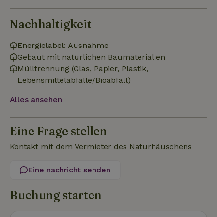
Nachhaltigkeit
Unbedingt erforderlich
Performance
Targeting
Energielabel: Ausnahme
Funktionalität
Unklassifizierte
Gebaut mit natürlichen Baumaterialien
Mülltrennung (Glas, Papier, Plastik,
Unbedingt erforderliche Cookies ermöglichen wesentliche
Kernfunktionen der Website wie die Benutzeranmeldung und
Lebensmittelabfälle/Bioabfall)
die Kontoverwaltung. Ohne die unbedingt erforderlichen
Cookies kann die Website nicht ordnungsgemäß verwendet
Alles ansehen
werden.
Name
Anbieter
/
Domäne
Ablaufdatum
Besch
Eine Frage stellen
CookieScriptConsent
CookieScript
4 Wochen 2
Diese
.naturhaeuschen.de
Tage
Cooki
Diens
Kontakt mit dem Vermieter des Naturhäuschens
Einwil
für B
speic
Eine nachricht senden
Banne
Scrip
ordnu
funkti
Buchung starten