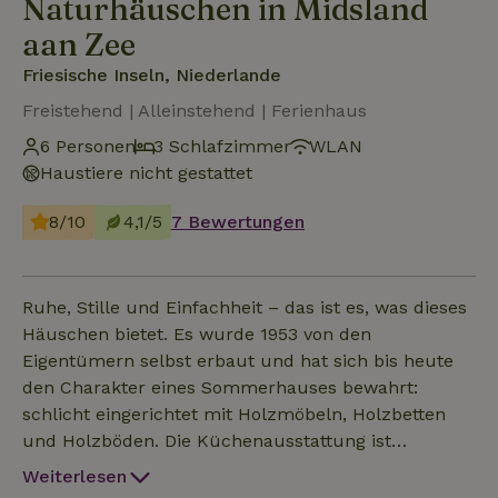
Naturhäuschen in Midsland
aan Zee
Friesische Inseln, Niederlande
Freistehend | Alleinstehend | Ferienhaus
6 Personen
3 Schlafzimmer
WLAN
Haustiere nicht gestattet
8/10
4,1/5
7 Bewertungen
Ruhe, Stille und Einfachheit – das ist es, was dieses
Häuschen bietet. Es wurde 1953 von den
Eigentümern selbst erbaut und hat sich bis heute
den Charakter eines Sommerhauses bewahrt:
schlicht eingerichtet mit Holzmöbeln, Holzbetten
und Holzböden. Die Küchenausstattung ist
bescheiden, reicht aber für einen Aufenthalt völlig
Weiterlesen
aus. Geschäfte gibt es in 3,5 und 4 km Entfernung.