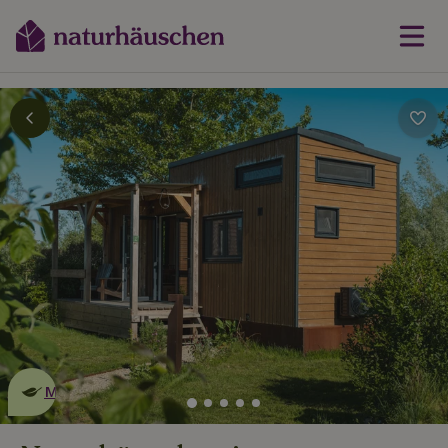
Dies ist ein
umweltschonendes
Naturhäuschen
Mehr erfahren