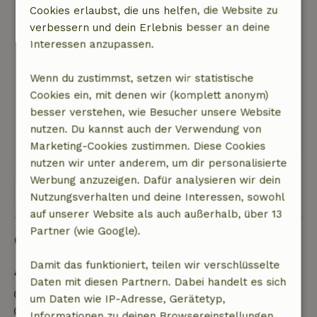
für 4 Personen vielleicht, aber es ist ja auch ein
Cookies erlaubst, die uns helfen, die Website zu
Tiny House ;-)
verbessern und dein Erlebnis besser an deine
Natur, Ruhe & Freiraum: 5
/5
Interessen anzupassen.
Schönes Ferienhaus in einem ruhigen kleinen
Park mit mehreren Hütten und
Wenn du zustimmst, setzen wir statistische
Campingplätzen. Die Umgebung ist schön und
Cookies ein, mit denen wir (komplett anonym)
weitläufig.
besser verstehen, wie Besucher unsere Website
Dieser Text wurde automatisch übersetzt.
nutzen. Du kannst auch der Verwendung von
Original anzeigen.
Marketing-Cookies zustimmen. Diese Cookies
nutzen wir unter anderem, um dir personalisierte
Werbung anzuzeigen. Dafür analysieren wir dein
Alle 5 Bewertungen anzeigen
Nutzungsverhalten und deine Interessen, sowohl
auf unserer Website als auch außerhalb, über 13
Partner (wie Google).
Gut zu wissen
Damit das funktioniert, teilen wir verschlüsselte
Aufenthaltsdetails
Daten mit diesen Partnern. Dabei handelt es sich
Anreise: 15:00- 21:00
um Daten wie IP-Adresse, Gerätetyp,
Abreise: 07:00- 10:00
Informationen zu deinen Browsereinstellungen