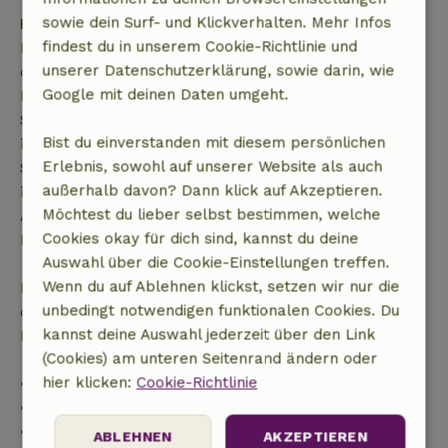
sowie dein Surf- und Klickverhalten. Mehr Infos
Kostenlose Stornierung innerhalb von 7 Tagen
findest du in unserem Cookie-Richtlinie und
Kostenlose Stornierung innerhalb von 7 Tagen nach
unserer Datenschutzerklärung, sowie darin, wie
deiner Buchungsbestätigung, sofern die
Google mit deinen Daten umgeht.
Buchungsanfrage mehr als 28 Tage vor dem
Startdatum gestellt wurde. Bei Buchungen, die
Bist du einverstanden mit diesem persönlichen
innerhalb von 28 Tagen beginnen, gilt die kostenlose
Erlebnis, sowohl auf unserer Website als auch
Stornierung innerhalb von 24 Stunden. Wenn du
außerhalb davon? Dann klick auf Akzeptieren.
innerhalb der angegebenen Frist stornierst, hast du
Möchtest du lieber selbst bestimmen, welche
Anspruch auf eine vollständige Rückerstattung des
Cookies okay für dich sind, kannst du deine
Buchungsbetrags.
Auswahl über die Cookie-Einstellungen treffen.
Wenn du auf Ablehnen klickst, setzen wir nur die
Danach erhältst du eine teilweise Rückerstattung
unbedingt notwendigen funktionalen Cookies. Du
der Reisekosten und eine 100-prozentige
kannst deine Auswahl jederzeit über den Link
Rückerstattung der Anzahlung:
(Cookies) am unteren Seitenrand ändern oder
hier klicken:
Cookie-Richtlinie
• Bis zu 42 Tage vor Anreise: 70 % Rückerstattung
• 42–28 Tage vor Anreise: 40 % Rückerstattung
• 28 Tage bis einschließlich des Anreisetags: 10 %
ABLEHNEN
AKZEPTIEREN