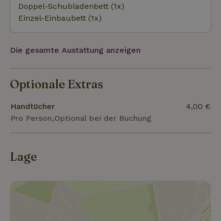
seinen vielen Kanälen, Brücken und Seen wird auch
Doppel-Schubladenbett (1x)
das Venedig des Nordens genannt. Ein Besuch in
Einzel-Einbaubett (1x)
einem der alten Zuiderzeedörfer in der Nähe wie
Lemmer, Blokzijl, Vollenhove und Urk ist ebenfalls
Die gesamte Austattung anzeigen
lohnenswert. Lemmer ist übrigens ein beliebter
Wassersportort. Von hier aus fahren viele Boote in
die friesische Seenplatte.
Optionale Extras
Handtücher
4,00 €
Pro Person,Optional bei der Buchung
Lage