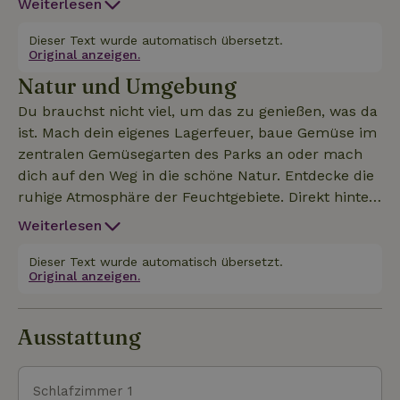
Weiterlesen
friedlich in der Natur auf! Das Tiny House verfügt
über eine Küche mit Backofen, eine gemütliche
Dieser Text wurde automatisch übersetzt.
Original anzeigen.
Sitzecke, einen Essbereich und ein eigenes Bad mit
Natur und Umgebung
Dusche und WC. Die Tiny House sind für zwei oder
(bei Nutzung des Rollbettes) vier Personen geeignet.
Du brauchst nicht viel, um das zu genießen, was da
ist. Mach dein eigenes Lagerfeuer, baue Gemüse im
zentralen Gemüsegarten des Parks an oder mach
dich auf den Weg in die schöne Natur. Entdecke die
ruhige Atmosphäre der Feuchtgebiete. Direkt hinter
dem Park liegt das Naturschutzgebiet Rottige
Weiterlesen
Meenthe. Dieses Gebiet wiederum grenzt an den
Nationalpark Weeribbben-Wieden. Zusammen
Dieser Text wurde automatisch übersetzt.
Original anzeigen.
bilden diese Gebiete ein großes Niedermoor, das im
18., 19. und frühen 20. Jahrhundert durch den
Torfabbau entstanden ist. Das Gebiet ist größtenteils
Ausstattung
für die Öffentlichkeit zugänglich. Du kannst hier
Kanu fahren, Rad fahren und wandern. Besonders
sehenswert ist die Stadt Giethoorn. Giethoorn mit
Schlafzimmer 1