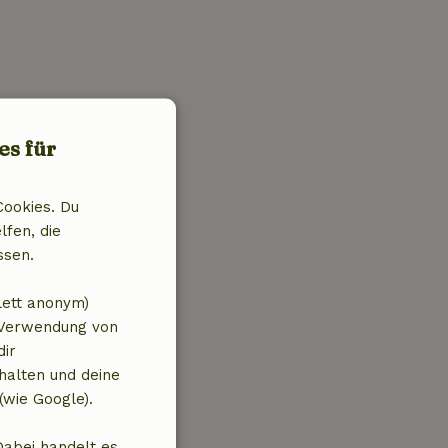
es für
Cookies. Du
lfen, die
ssen.
lett anonym)
 Verwendung von
dir
halten und deine
(wie Google).
Dabei handelt es