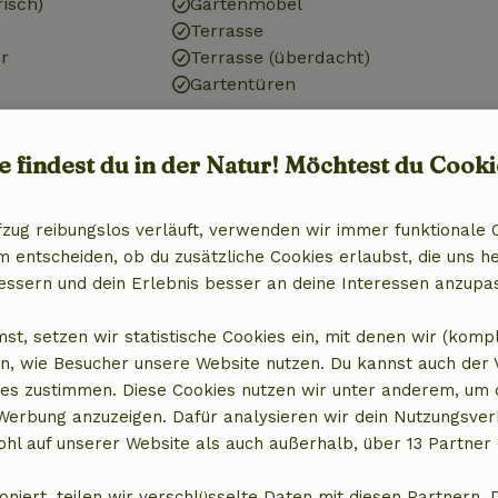
risch)
Gartenmöbel
Terrasse
r
Terrasse (überdacht)
Gartentüren
Badezimmer
e findest du in der Natur! Möchtest du Cooki
Sanitäre Einrichtungen
it Gefrierfach
Badezimmer (1x)
fzug reibungslos verläuft, verwenden wir immer funktionale 
Dusche
entscheiden, ob du zusätzliche Cookies erlaubst, die uns he
Toilette
essern und dein Erlebnis besser an deine Interessen anzupa
st, setzen wir statistische Cookies ein, mit denen wir (komp
n, wie Besucher unsere Website nutzen. Du kannst auch der
es zustimmen. Diese Cookies nutzen wir unter anderem, um 
 Werbung anzuzeigen. Dafür analysieren wir dein Nutzungsver
hl auf unserer Website als auch außerhalb, über 13 Partner 
oniert, teilen wir verschlüsselte Daten mit diesen Partnern. 