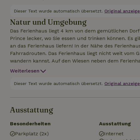
leckeres Frühstück wird auf dem Zimmer serviert. I
Begrüßungsgetränke bereit, darunter ein leckerer Wei
Dieser Text wurde automatisch übersetzt.
Original anzeige
gehen aufs Haus. Bei der Ankunft gibt es eine kurze 
Natur und Umgebung
Das Ferienhaus liegt 4 km von dem gemütlichen Dorf
Prince lecker, wo Sie essen und trinken können. Es gi
an das Ferienhaus liefern! In der Nähe des Ferienha
Fahrradrouten. Das Ferienhaus liegt nicht weit vom
wandern kannst. Auf den Wiesen neben dem Ferienha
Wiesenvögel Bussarde, Falken und Eulen sind zu be
Weiterlesen
Dieser Text wurde automatisch übersetzt.
Original anzeige
Ausstattung
Besonderheiten
Ausstattung
Parkplatz (2x)
Internet