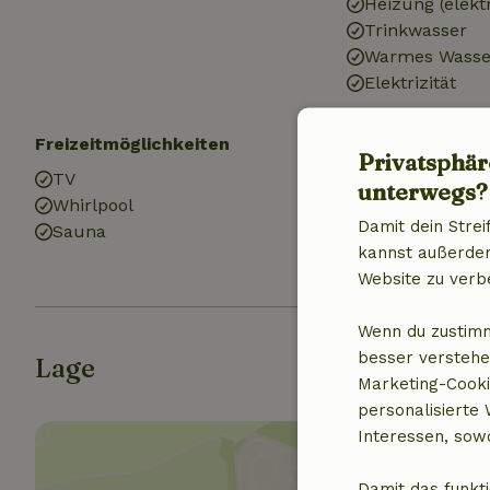
Heizung (elekt
Trinkwasser
Warmes Wasse
Elektrizität
Freizeitmöglichkeiten
Küche
Privatsphär
TV
Küche
unterwegs?
Whirlpool
Kühlschrank m
Damit dein Strei
Sauna
Gas (/Herd)
kannst außerdem 
Website zu verb
Wenn du zustimm
besser verstehe
Lage
Marketing-Cooki
personalisierte
Interessen, sowo
Damit das funkti