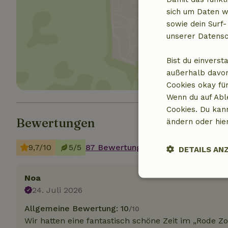
sich um Daten w
sowie dein Surf-
Standor
unserer Datensc
Bist du einverst
außerhalb davon
Cookies okay für
Wenn du auf Abl
Cookies. Du kan
Bewertungen
ändern oder hie
9,7/10
5/5
87 Bewertungen
DETAILS AN
Noa
Unbedingt
erforderlich
24. Juli 2026
Allgemeine Bewertung: 10
/10
Wir hatten eine fantastisch schöne Zeit im „Rode Z