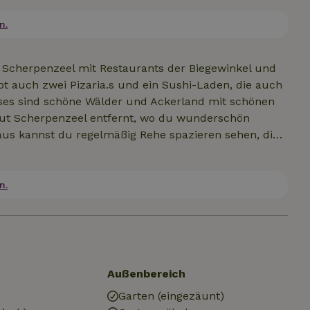
m Kühlschrank stehen verschiedene
ß- und Rotwein, Bier und Softdrinks, diese Getränke
n.
Führung.
 Scherpenzeel mit Restaurants der Biegewinkel und
bt auch zwei Pizaria.s und ein Sushi-Laden, die auch
uses sind schöne Wälder und Ackerland mit schönen
 Gut Scherpenzeel entfernt, wo du wunderschön
us kannst du regelmäßig Rehe spazieren sehen, die
wundern oder zu hören.
n.
Außenbereich
Garten (eingezäunt)