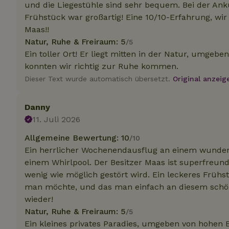
und die Liegestühle sind sehr bequem. Bei der Anku
Frühstück war großartig! Eine 10/10-Erfahrung, wi
Maas!!
Unbedin
Natur, Ruhe & Freiraum: 5
/5
Unbedingt erforder
Ein toller Ort! Er liegt mitten in der Natur, umg
und die Kontoverwa
konnten wir richtig zur Ruhe kommen.
verwendet werden.
Dieser Text wurde automatisch übersetzt.
Original anzeig
Name
CookieScriptCons
Danny
11. Juli 2026
Allgemeine Bewertung: 10
/10
Ein herrlicher Wochenendausflug an einem wunders
einem Whirlpool. Der Besitzer Maas ist superfreund
Name
Name
Name
Name
Anb
wenig wie möglich gestört wird. Ein leckeres Früh
_ga
_nhftconstraint_t
recently_viewed
man möchte, und das man einfach an diesem schön
search
IDE
Go
.do
wieder!
_nhft_new-calend
Natur, Ruhe & Freiraum: 5
/5
Ein kleines privates Paradies, umgeben von hohen 
_gcl_au
Go