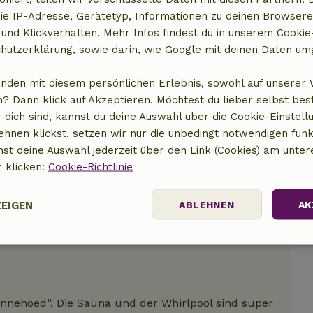
ie IP-Adresse, Gerätetyp, Informationen zu deinen Browsere
 und Klickverhalten. Mehr Infos findest du in unserem Cookie-
t anzeigen
hutzerklärung, sowie darin, wie Google mit deinen Daten um
anden mit diesem persönlichen Erlebnis, sowohl auf unserer 
? Dann klick auf Akzeptieren. Möchtest du lieber selbst be
 dich sind, kannst du deine Auswahl über die Cookie-Einstell
ehnen klickst, setzen wir nur die unbedingt notwendigen funk
nst deine Auswahl jederzeit über den Link (Cookies) am unter
r klicken:
Cookie-Richtlinie
ZEIGEN
ABLEHNEN
AK
Performance
Targeting
Funktionalität
onnehoed“. Die Sauna und der Whirlpool sind super