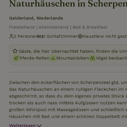
Naturhäuschen in Scherpen
Gelderland, Niederlande
Freistehend | Alleinstehend | Bed & Breakfast
2 Personen
0 Schlafzimmer
Haustiere nicht gest
Gäste, die hier übernachtet haben, finden die U
Pferde-Reiten
Mountainbiken
Vögel beobac
Zwischen den Ackerflächen von Scherpenzeel gld, un
das Naturhäuschen an einem ruhigen Fleckchen im H
abgeschirmt, so dass du dein eigenes privates Stück
trocken als auch nass mittels Aufgüssen nutzen kann
großen Whirlpool mit Massagedüsen und schließlich 
Häuschen mit Bad und einem schönen Doppelbett mit
Nepresso-Kaffeemaschine incl. Bademäntel, Handtüc
Weiterlesen