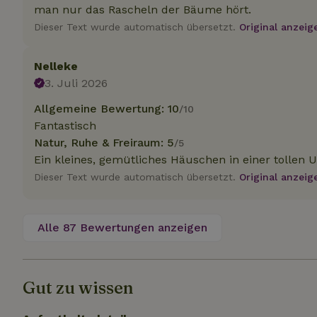
.na
man nur das Rascheln der Bäume hört.
_nhftconstraint_
Dieser Text wurde automatisch übersetzt.
Original anzeig
_ga_JRK1QL37RY
calendar
test_cookie
Go
.do
_nhft_safety-depo
Nelleke
3. Juli 2026
Allgemeine Bewertung: 10
/10
_nhft_search-geo
Fantastisch
Natur, Ruhe & Freiraum: 5
/5
Ein kleines, gemütliches Häuschen in einer tollen 
_nhft_privacy-pol
Dieser Text wurde automatisch übersetzt.
Original anzeig
_nhft_user-creat
Alle 87 Bewertungen anzeigen
_nhft_term-searc
Gut zu wissen
_nhftconstraint_p
policy