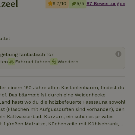
zeel
9,7/10
5/5
87 Bewertungen
attet
mgebung fantastisch für
hten
Fahrrad fahren
Wandern
ter einem 150 Jahre alten Kastanienbaum, findest du
of. Das b&amp;b ist durch eine Weidenhecke
 Land hast! wo du die holzbefeuerte Fasssauna sowohl
st (Flaschen mit Aufgussdüften sind vorhanden), den
ein Kaltwasserbad. Kurzum, ein schönes privates
 1 großen Matratze, Küchenzeile mit Kühlschrank,
her und Hausschuhe werden gestellt und ein