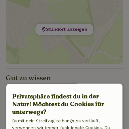
Standort anzeigen
Gut zu wissen
Aufenthaltsdetails
Privatsphäre findest du in der
Anreise: 15:00- 19:30
Natur! Möchtest du Cookies für
Abreise: 07:00- 10:30
unterwegs?
Kostenlose Stornierung innerhalb von 7 Tagen
Damit dein Streifzug reibungslos verläuft,
Kostenlose Stornierung innerhalb von 7 Tagen nach
verwenden wir immer funktionale Cookies. Du