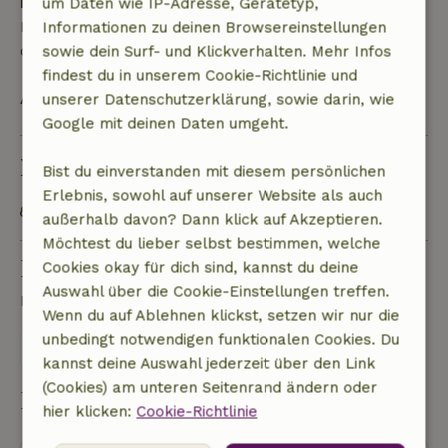
Kaution
um Daten wie IP-Adresse, Gerätetyp,
Es gilt eine Kaution von 100,00 €. Sie wird dir nach
Informationen zu deinen Browsereinstellungen
dem Check-out zurückerstattet.
sowie dein Surf- und Klickverhalten. Mehr Infos
findest du in unserem Cookie-Richtlinie und
Alles ansehen
unserer Datenschutzerklärung, sowie darin, wie
Google mit deinen Daten umgeht.
Nachhaltigkeit
Bist du einverstanden mit diesem persönlichen
Erlebnis, sowohl auf unserer Website als auch
Energielabel: Ausnahme
außerhalb davon? Dann klick auf Akzeptieren.
Möchtest du lieber selbst bestimmen, welche
Eine Frage stellen
Cookies okay für dich sind, kannst du deine
Auswahl über die Cookie-Einstellungen treffen.
Kontakt mit dem Vermieter des Naturhäuschens
Wenn du auf Ablehnen klickst, setzen wir nur die
unbedingt notwendigen funktionalen Cookies. Du
Eine nachricht senden
kannst deine Auswahl jederzeit über den Link
(Cookies) am unteren Seitenrand ändern oder
Buchung starten
hier klicken:
Cookie-Richtlinie