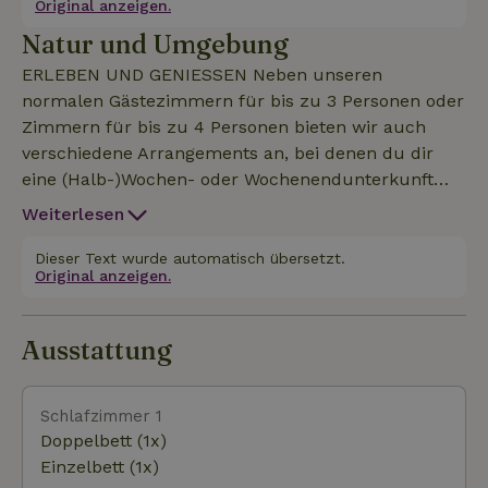
Original anzeigen.
Anmietung des gesamten Hauses frag bitte nach
Natur und Umgebung
weiteren Informationen. Außerdem haben wir einen
gemütlichen Gemeinschaftsraum, in dem ihr die
ERLEBEN UND GENIESSEN Neben unseren
Natur, die Ruhe und die Stille genießen könnt und
normalen Gästezimmern für bis zu 3 Personen oder
einfach ihr selbst sein dürft. Es gibt auch einen
Zimmern für bis zu 4 Personen bieten wir auch
gemütlichen Außenbereich mit Terrasse. Im Winter
verschiedene Arrangements an, bei denen du dir
bieten wir Exklusivität an, das heißt, ihr habt den
eine (Halb-)Wochen- oder Wochenendunterkunft
Gemeinschaftsraum ganz für euch allein. Unser
nach Maß zusammenstellen oder dich bei einer
Weiterlesen
Naturhäuschen liegt am Rande von Bosland, ganz in
Morgenwanderung (sehr zu empfehlen!), einer
der Nähe des Ursprungs des Dommel-Tals –
Massage oder beim freien/kreativen Malen begleiten
Dieser Text wurde automatisch übersetzt.
Radfahren durch die Bäume, am Wasser entlang
Original anzeigen.
lassen kannst.
Unsere Gäste befinden sich in einer wunderschönen
und ruhigen Landschaft, umgeben von Wiesen,
Ausstattung
Feldern, schöner Landwirtschaft und Natur.
Schlafzimmer 1
Doppelbett (1x)
Einzelbett (1x)