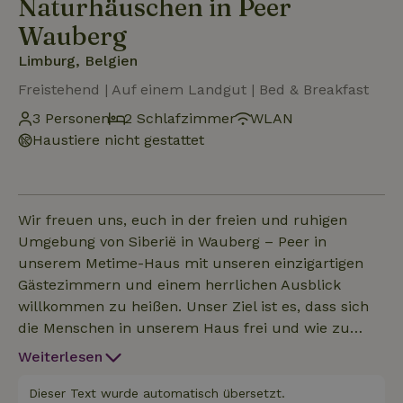
Naturhäuschen in Peer
Wauberg
Limburg, Belgien
Freistehend | Auf einem Landgut | Bed & Breakfast
3 Personen
2 Schlafzimmer
WLAN
Haustiere nicht gestattet
Wir freuen uns, euch in der freien und ruhigen
Umgebung von Siberië in Wauberg – Peer in
unserem Metime-Haus mit unseren einzigartigen
Gästezimmern und einem herrlichen Ausblick
willkommen zu heißen. Unser Ziel ist es, dass sich
die Menschen in unserem Haus frei und wie zu
Hause fühlen. Auf Anfrage bieten wir gegen
Weiterlesen
Aufpreis ein Frühstück an. Der Preis gilt pro
Zimmer bei Belegung mit 2 Personen. Für die
Dieser Text wurde automatisch übersetzt.