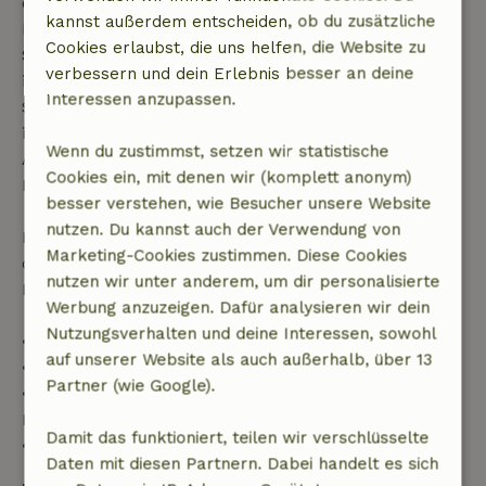
deiner Buchungsbestätigung, sofern die
kannst außerdem entscheiden, ob du zusätzliche
Buchungsanfrage mehr als 28 Tage vor dem
Cookies erlaubst, die uns helfen, die Website zu
Startdatum gestellt wurde. Bei Buchungen, die
verbessern und dein Erlebnis besser an deine
innerhalb von 28 Tagen beginnen, gilt die kostenlose
Interessen anzupassen.
Stornierung innerhalb von 24 Stunden. Wenn du
innerhalb der angegebenen Frist stornierst, hast du
Wenn du zustimmst, setzen wir statistische
Anspruch auf eine vollständige Rückerstattung des
Cookies ein, mit denen wir (komplett anonym)
Buchungsbetrags.
besser verstehen, wie Besucher unsere Website
nutzen. Du kannst auch der Verwendung von
Danach erhältst du eine teilweise Rückerstattung
Marketing-Cookies zustimmen. Diese Cookies
der Reisekosten und eine 100-prozentige
nutzen wir unter anderem, um dir personalisierte
Rückerstattung der Anzahlung:
Werbung anzuzeigen. Dafür analysieren wir dein
Nutzungsverhalten und deine Interessen, sowohl
• Bis zu 42 Tage vor Anreise: 70 % Rückerstattung
auf unserer Website als auch außerhalb, über 13
• 42–28 Tage vor Anreise: 40 % Rückerstattung
Partner (wie Google).
• 28 Tage bis einschließlich des Anreisetags: 10 %
Rückerstattung
Damit das funktioniert, teilen wir verschlüsselte
• Am Anreisetag oder später: keine Rückerstattung
Daten mit diesen Partnern. Dabei handelt es sich