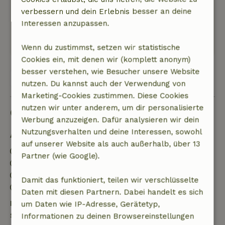
Türen gab. Toll, dass der Besitzer die
verbessern und dein Erlebnis besser an deine
Elektrofahrräder im Schuppen erlaubt hat.
Interessen anzupassen.
Dieser Text wurde automatisch übersetzt.
Original anzeigen.
Wenn du zustimmst, setzen wir statistische
Cookies ein, mit denen wir (komplett anonym)
besser verstehen, wie Besucher unsere Website
Alle 5 Bewertungen anzeigen
nutzen. Du kannst auch der Verwendung von
Marketing-Cookies zustimmen. Diese Cookies
nutzen wir unter anderem, um dir personalisierte
Gut zu wissen
Werbung anzuzeigen. Dafür analysieren wir dein
Nutzungsverhalten und deine Interessen, sowohl
Aufenthaltsdetails
auf unserer Website als auch außerhalb, über 13
Anreise: 15:00- 20:00
Partner (wie Google).
Abreise: 07:00- 10:30
Kontaktloser Aufenthalt möglich
Damit das funktioniert, teilen wir verschlüsselte
Feuerwerksfreies Umfeld
Daten mit diesen Partnern. Dabei handelt es sich
Kostenlose Stornierung innerhalb von 24
um Daten wie IP-Adresse, Gerätetyp,
Stunden
Informationen zu deinen Browsereinstellungen