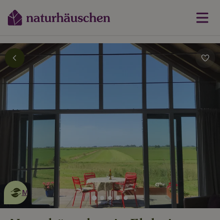
Dies ist ein
umweltschonendes
Naturhäuschen
Mehr erfahren