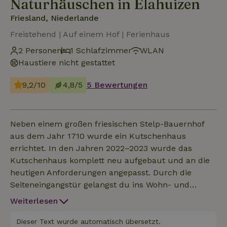
Naturhäuschen in Elahuizen
Friesland, Niederlande
Freistehend | Auf einem Hof | Ferienhaus
2 Personen
1 Schlafzimmer
WLAN
Haustiere nicht gestattet
9,2/10
4,8/5
5 Bewertungen
Neben einem großen friesischen Stelp-Bauernhof
aus dem Jahr 1710 wurde ein Kutschenhaus
errichtet. In den Jahren 2022–2023 wurde das
Kutschenhaus komplett neu aufgebaut und an die
heutigen Anforderungen angepasst. Durch die
Seiteneingangstür gelangst du ins Wohn- und
Esszimmer, wo dir sofort der fantastische Blick über
Weiterlesen
die Wiesen, in der Ferne auf die Fluessen und das
Dorf Elahuizen ins Auge fällt. Im Wohn-Esszimmer
Dieser Text wurde automatisch übersetzt.