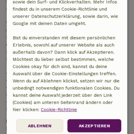
Kostenlose Stornierung innerhalb von 24 Stunden
sowie dein Surf- und Klickverhalten. Mehr Infos
nach deiner Buchungsbestätigung.
findest du in unserem Cookie-Richtlinie und
unserer Datenschutzerklärung, sowie darin, wie
Wenn du innerhalb der angegebenen Frist
Google mit deinen Daten umgeht.
stornierst, hast du Anspruch auf eine vollständige
Rückerstattung des Buchungsbetrags. Danach
Bist du einverstanden mit diesem persönlichen
erhältst du eine teilweise Rückerstattung der
Erlebnis, sowohl auf unserer Website als auch
Reisekosten und eine 100-prozentige
außerhalb davon? Dann klick auf Akzeptieren.
Rückerstattung der Anzahlung:
Möchtest du lieber selbst bestimmen, welche
Cookies okay für dich sind, kannst du deine
• bis zu 42 Tage vor Anreise: 70 % Rückerstattung
Auswahl über die Cookie-Einstellungen treffen.
• 42–28 Tage vor Anreise: 40 % Rückerstattung
Wenn du auf Ablehnen klickst, setzen wir nur die
• ab 28 Tage bis zum Tag der Anreise: 10 %
unbedingt notwendigen funktionalen Cookies. Du
Rückerstattung
kannst deine Auswahl jederzeit über den Link
• am Tag der Anreise oder später: keine
(Cookies) am unteren Seitenrand ändern oder
Rückerstattung
hier klicken:
Cookie-Richtlinie
Kaution
ABLEHNEN
AKZEPTIEREN
Es gilt eine Kaution von 150,00 €. Sie wird dir nach