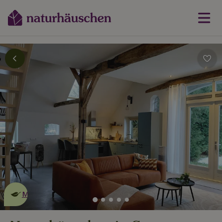
Dies ist ein
umweltschonendes
Naturhäuschen
Mehr erfahren