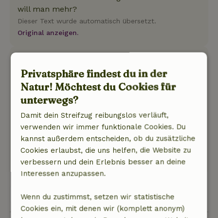
will man mehr?
Dieser Text wurde automatisch übersetzt.
Original anzeigen.
Lianne
5. September 2025
Privatsphäre findest du in der
Natur! Möchtest du Cookies für
Allgemeine Bewertung: 8
/10
unterwegs?
Wir haben hier eine große Woche verbracht;
sehr empfehlenswert!!!
Damit dein Streifzug reibungslos verläuft,
Natur, Ruhe & Freiraum: 4
/5
verwenden wir immer funktionale Cookies. Du
Schöner Ort mit herrlichem Weitblick
kannst außerdem entscheiden, ob du zusätzliche
Dieser Text wurde automatisch übersetzt.
Cookies erlaubst, die uns helfen, die Website zu
Original anzeigen.
verbessern und dein Erlebnis besser an deine
Interessen anzupassen.
Alle 6 Bewertungen anzeigen
Wenn du zustimmst, setzen wir statistische
Cookies ein, mit denen wir (komplett anonym)