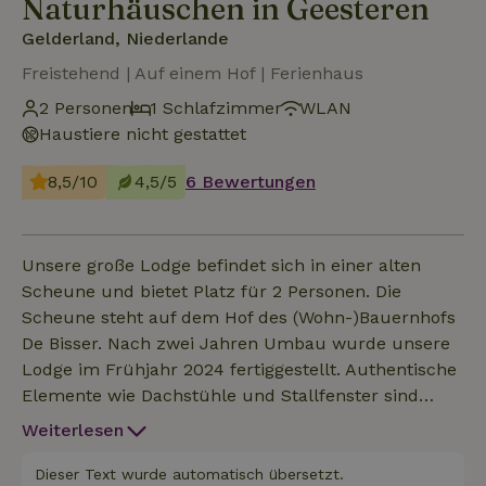
Naturhäuschen in Geesteren
Gelderland, Niederlande
Freistehend | Auf einem Hof | Ferienhaus
2 Personen
1 Schlafzimmer
WLAN
Haustiere nicht gestattet
8,5/10
4,5/5
6 Bewertungen
Unsere große Lodge befindet sich in einer alten
Scheune und bietet Platz für 2 Personen. Die
Scheune steht auf dem Hof des (Wohn-)Bauernhofs
De Bisser. Nach zwei Jahren Umbau wurde unsere
Lodge im Frühjahr 2024 fertiggestellt. Authentische
Elemente wie Dachstühle und Stallfenster sind
erhalten geblieben. Die Lodge besteht aus zwei
Weiterlesen
Etagen (ca. 2 × 60 m²). Im Erdgeschoss befindet sich
die Küche mit Ess- und Sitzecke. Angeschlossen
Dieser Text wurde automatisch übersetzt.