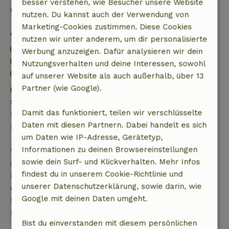
besser verstehen, wie Besucher unsere Website
Gut zu wissen
nutzen. Du kannst auch der Verwendung von
Marketing-Cookies zustimmen. Diese Cookies
Aufenthaltsdetails
nutzen wir unter anderem, um dir personalisierte
Anreise: 15:00- 22:00
Werbung anzuzeigen. Dafür analysieren wir dein
Abreise: 09:00- 11:00
Nutzungsverhalten und deine Interessen, sowohl
Feuerwerksfreies Umfeld
auf unserer Website als auch außerhalb, über 13
Partner (wie Google).
Kostenlose Stornierung innerhalb von 24
Stunden
Damit das funktioniert, teilen wir verschlüsselte
Kostenlose Stornierung innerhalb von 24 Stunden
Daten mit diesen Partnern. Dabei handelt es sich
nach deiner Buchungsbestätigung.
um Daten wie IP-Adresse, Gerätetyp,
Informationen zu deinen Browsereinstellungen
Wenn du innerhalb der angegebenen Frist
sowie dein Surf- und Klickverhalten. Mehr Infos
stornierst, hast du Anspruch auf eine vollständige
findest du in unserem Cookie-Richtlinie und
Rückerstattung des Buchungsbetrags. Danach
unserer Datenschutzerklärung, sowie darin, wie
erhältst du eine teilweise Rückerstattung der
Google mit deinen Daten umgeht.
Reisekosten und eine 100-prozentige
Rückerstattung der Anzahlung:
Bist du einverstanden mit diesem persönlichen