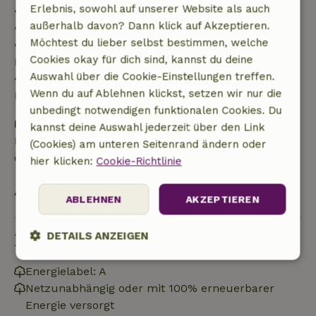
Erlebnis, sowohl auf unserer Website als auch
• bis zu 42 Tage vor Anreise: 70 % Rückerstattung
außerhalb davon? Dann klick auf Akzeptieren.
• 42–28 Tage vor Anreise: 40 % Rückerstattung
Möchtest du lieber selbst bestimmen, welche
• ab 28 Tage bis zum Tag der Anreise: 10 %
Cookies okay für dich sind, kannst du deine
Rückerstattung
Auswahl über die Cookie-Einstellungen treffen.
• am Tag der Anreise oder später: keine
Wenn du auf Ablehnen klickst, setzen wir nur die
Rückerstattung
unbedingt notwendigen funktionalen Cookies. Du
Kaution
kannst deine Auswahl jederzeit über den Link
Es gilt eine Kaution von 100,00 €. Sie wird dir nach
(Cookies) am unteren Seitenrand ändern oder
dem Check-out zurückerstattet.
hier klicken:
Cookie-Richtlinie
Alles ansehen
ABLEHNEN
AKZEPTIEREN
DETAILS ANZEIGEN
Nachhaltigkeit
Unbedingt
Performance
Targeting
Energielabel: A
erforderlich
Netzunabhängig oder mit 100% erneuerbarer
Energie versorgt