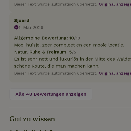
.na
Dieser Text wurde automatisch übersetzt.
Original anzeig
_nhftconstraint_
_ga_JRK1QL37RY
calendar
test_cookie
Go
Sjoerd
.do
_nhft_safety-depo
1. Mai 2026
Allgemeine Bewertung: 10
/10
Mooi huisje, zeer compleet en een mooie locatie.
_nhft_search-geo
Natur, Ruhe & Freiraum: 5
/5
Es ist sehr nett und luxuriös in der Mitte des Wald
schöne Route, die man machen kann.
_nhft_privacy-pol
Dieser Text wurde automatisch übersetzt.
Original anzeig
_nhft_user-creat
Alle 48 Bewertungen anzeigen
_nhft_term-searc
Gut zu wissen
_nhftconstraint_p
policy