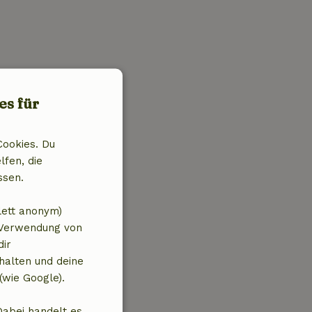
es für
Cookies. Du
lfen, die
ssen.
lett anonym)
 Verwendung von
dir
halten und deine
(wie Google).
Dabei handelt es