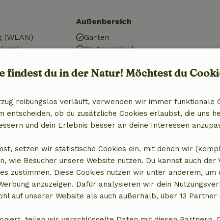
Außenbereich
g (WLAN)
Garten
risch)
Gartenmöbel
Terrasse
e findest du in der Natur! Möchtest du Cooki
Gartentüren
r
fzug reibungslos verläuft, verwenden wir immer funktionale 
entscheiden, ob du zusätzliche Cookies erlaubst, die uns he
Badezimmer
essern und dein Erlebnis besser an deine Interessen anzupa
Sanitäre Einrichtungen
st, setzen wir statistische Cookies ein, mit denen wir (komp
aschine
Badezimmer (1x)
n, wie Besucher unsere Website nutzen. Du kannst auch der
it Gefrierfach
Dusche
es zustimmen. Diese Cookies nutzen wir unter anderem, um 
Toilette
 Werbung anzuzeigen. Dafür analysieren wir dein Nutzungsver
hl auf unserer Website als auch außerhalb, über 13 Partner 
oniert, teilen wir verschlüsselte Daten mit diesen Partnern. 