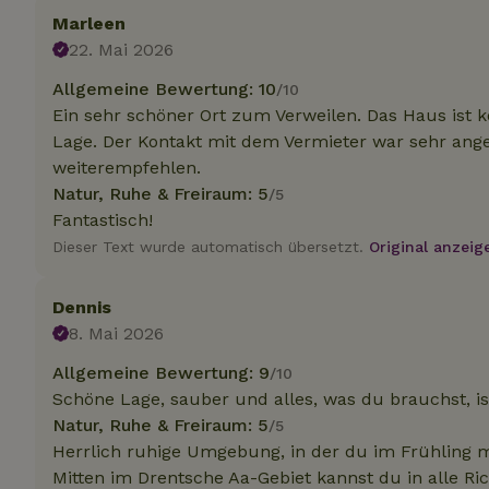
Marleen
22. Mai 2026
Unbedin
Allgemeine Bewertung: 10
/10
Unbedingt erforder
Ein sehr schöner Ort zum Verweilen. Das Haus ist k
und die Kontoverwa
Lage. Der Kontakt mit dem Vermieter war sehr ang
verwendet werden.
weiterempfehlen.
Name
Natur, Ruhe & Freiraum: 5
/5
CookieScriptCons
Fantastisch!
Dieser Text wurde automatisch übersetzt.
Original anzeig
Dennis
8. Mai 2026
Name
Name
Name
Name
Anb
Allgemeine Bewertung: 9
/10
_ga
_nhftconstraint_t
recently_viewed
Schöne Lage, sauber und alles, was du brauchst, is
search
IDE
Go
.do
Natur, Ruhe & Freiraum: 5
/5
_nhft_new-calend
Herrlich ruhige Umgebung, in der du im Frühling m
Mitten im Drentsche Aa-Gebiet kannst du in alle R
_gcl_au
Go