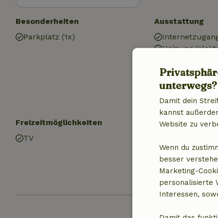
Besonderheiten
Ausstattung
Parkplatz (1x)
Internetzugan
Heizung (elekt
Klimaanlage
Privatsphär
Trinkwasser
unterwegs?
Warmes Wasse
Elektrizität
Damit dein Strei
kannst außerdem 
Freizeitmöglichkeiten
Küche
Website zu verb
TV
Küche
Wenn du zustimm
Geschirrspülm
besser verstehe
Kühlschrank m
Marketing-Cooki
Ofen
personalisierte
Interessen, sowo
Damit das funkti