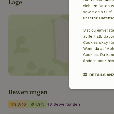
Lage
sich um Daten w
sowie dein Surf-
unserer Datensc
Bist du einverst
außerhalb davon
Cookies okay für
Standor
Wenn du auf Abl
Cookies. Du kan
ändern oder hie
DETAILS AN
Unbedingt
Bewertungen
erforderlich
9,3/10
4,9/5
48 Bewertungen