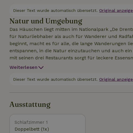
Häuschen wird durch eine Klimaanlage beheizt oder ge
Terrasse, umgeben von zwitschernden Vögeln, auf der ab und
Dieser Text wurde automatisch übersetzt.
Original anzeige
voller Ruhe und Stille. Neugierig geworden? Schau ma
Natur und Umgebung
Das Häuschen liegt mitten im Nationalpark „De Drent
für Naturliebhaber als auch für Wanderer und Radfah
beginnt, macht es für alle, die lange Wanderungen lieb
entspannen, in die Natur einzutauchen und auch ein
mit seinen drei Restaurants sorgt für leckere Essens
seinen Geschäften alles bietet, was du für einen Url
Weiterlesen
Groningen für Kultur, Shopping und Sehenswürdigkei
Dieser Text wurde automatisch übersetzt.
Original anzeige
Ausstattung
Schlafzimmer 1
Doppelbett (1x)