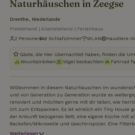
Naturhäuschen in Zeegse
Drenthe, Niederlande
Freistehend | Alleinstehend | Ferienhaus
2 Personen
1 Schlafzimmer
WLAN
Haustiere ni
Gäste, die hier übernachtet haben, finden die U
Mountainbiken
Vögel beobachten
Fahrrad f
Willkommen in diesem Naturhäuschen im wunderschönen Zeegse!
und von Generation zu Generation wurde es weiterg
renoviert und möchten gerne mit dir teilen, wie herrli
Ort zum Entspannen. Es ist wirklich ein Tiny House geworden, das alles bietet, was du brauchst. Ein bei
der Ankunft bezogenes Bett, eine eigene Küche mit a
Backofen/Mikrowelle und Geschirrspüler. Eine Filter
komplett neues Badezimmer mit eigener Fußbodenhei
Weiterlesen