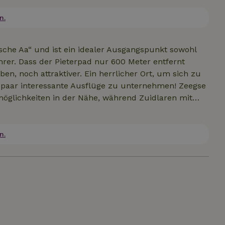
kühlt und ist komplett gasfrei. Eine eigene
 zu Rehe vorbeischauen. Eine Umgebung
n.
l auf unserem Instagram vorbei: de.kleine.instuif.zeegse
sche Aa“ und ist ein idealer Ausgangspunkt sowohl
rer. Dass der Pieterpad nur 600 Meter entfernt
en, noch attraktiver. Ein herrlicher Ort, um sich zu
 paar interessante Ausflüge zu unternehmen! Zeegse
möglichkeiten in der Nähe, während Zuidlaren mit
aub brauchst. Außerdem ist ein Tagesausflug nach
ten auf jeden Fall empfehlenswert.
n.